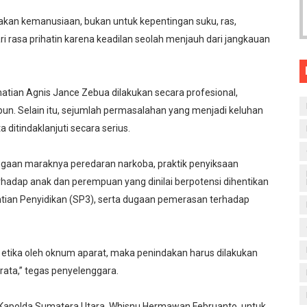
akan kemanusiaan, bukan untuk kepentingan suku, ras,
ri rasa prihatin karena keadilan seolah menjauh dari jangkauan
ian Agnis Jance Zebua dilakukan secara profesional,
 pun. Selain itu, sejumlah permasalahan yang menjadi keluhan
 ditindaklanjuti secara serius.
dugaan maraknya peredaran narkoba, praktik penyiksaan
rhadap anak dan perempuan yang dinilai berpotensi dihentikan
ntian Penyidikan (SP3), serta dugaan pemerasan terhadap
etika oleh oknum aparat, maka penindakan harus dilakukan
ata,” tegas penyelenggara.
 Kapolda Sumatera Utara, Whisnu Hermawan Februanto, untuk