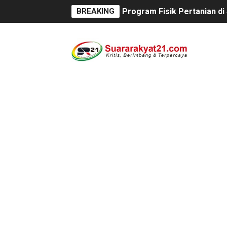
BREAKING
Program Fisik Pertanian d
Peringati Kemerdekaan Ind
Tanpa Papan Informasi & Id
BPN PAREPARE: SERTIFIKA
Profesor Minta Presiden R
BM PAN Kabupaten Pandegl
Kapolres Sanggau AKBP Kad
Satu Keluarga di Kp. Carin
Proyek Revitalisasi PAUD K
Disaksikan CEO Bos Papua 