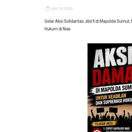
IMO-Indonesia Hadiri Rake
Juni 16, 2026
Kepala KSP Jenderal Dudun
Gelar Aksi Solidaritas Jilid II di Mapolda Sum
Hukum di Nias
Official Statement by the R
Hebat! Ada Jalan Tol "Dona
Kapolsek Cikeusik Tegaska