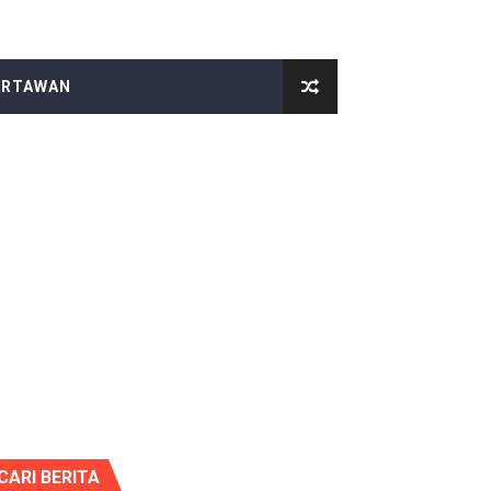
ke 81, Di saksikan Rebuan penonton
nutup Ruang Hak Jawab
ARTAWAN
ilang
dai Mobil Ditangani Bid Propam Polda Banten
t HUT RI ke-81
r di alun-alun lapangan kecamatan Cikeusik
a? Forwara Minta Sekwan Berlaku Adil
CARI BERITA