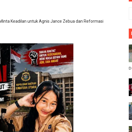
rkornas APINDO Ke XXXV di Makassar
g Pimpin Peluncuran Buku dan Diskusi Undang-Undang Per
ut, Minta Keadilan untuk Agnis Jance Zebua dan Reformasi
oyal Office of Morocco
ld J. Trump" di Wilayah Sahara Maroko
n Komitmen Jaga Keamanan Selama Pesta Rakyat Cikeusik,
D