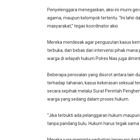
Penyelenggara menegaskan, aksi ini murni ger
agama, maupun kelompok tertentu. “Ini lahir da
masyarakat,” tegas koordinator aksi.
Mereka mendesak agar pengusutan kasus kemat
terbuka, dan bebas dari intervensi pihak mana
warga di wilayah hukum Polres Nias juga diminta
Beberapa persoalan yang disorot antara lain 
terhadap tahanan, kasus kekerasan seksual te
secara sepihak melalui Surat Perintah Penghe
warga yang sedang dalam proses hukum.
“Jika terbukti ada pelanggaran hukum maupun 
tanpa pandang bulu. Hukum harus tegak sama r
Mereka juga meminta perhatian langsung dari