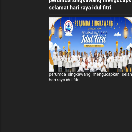
perumda singkawang mengucapk
selamat hari raya idul fitri
perumda singkawang mengucapkan sela
hari raya idul fitri