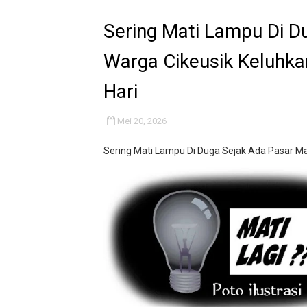
Peringati Kemerdekaan Ind
Sering Mati Lampu Di D
Tanpa Papan Informasi & Id
Warga Cikeusik Keluhka
BPN PAREPARE: SERTIFIKA
Hari
Profesor Minta Presiden R
Mei 20, 2026
BM PAN Kabupaten Pandegl
Sering Mati Lampu Di Duga Sejak Ada Pasar Ma
Kapolres Sanggau AKBP Kad
Satu Keluarga di Kp. Carin
Disaksikan CEO Bos Papua 
Di ikuti 14 Desa Turnamen 
Dilaporkan Kuasa Hukum B