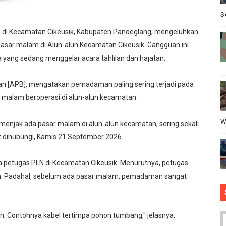
mun Bangunan Tua Mendesak Direvitalisasi
S
di Kecamatan Cikeusik, Kabupaten Pandeglang, mengeluhkan
ota Bogor, Wartawan Diminta "Uang Tambahan" Urus STNK H
pasar malam di Alun-alun Kecamatan Cikeusik. Gangguan ini
 yang sedang menggelar acara tahlilan dan hajatan.
sus Dugaan Pelanggaran Disiplin Anggota Polri Terkait Ga
 Mengelola Website Media Sendiri, Ini Kata Ketua DPC PP
atan [APB], mengatakan pemadaman paling sering terjadi pada
ar malam beroperasi di alun-alun kecamatan.
n Limbah SPPG Saketi, FORJA Banten Desak Badan Gizi Nas
W
menjak ada pasar malam di alun-alun kecamatan, sering sekali
t dihubungi, Kamis 21 September 2026.
 petugas PLN di Kecamatan Cikeusik. Menurutnya, petugas
 Padahal, sebelum ada pasar malam, pemadaman sangat
n. Contohnya kabel tertimpa pohon tumbang," jelasnya.