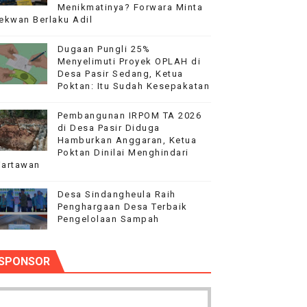
Menikmatinya? Forwara Minta
ekwan Berlaku Adil
ilang
Dugaan Pungli 25%
Menyelimuti Proyek OPLAH di
Desa Pasir Sedang, Ketua
dai Mobil Ditangani Bid Propam Polda Banten
Poktan: Itu Sudah Kesepakatan
WI Pandeglang
Pembangunan IRPOM TA 2026
di Desa Pasir Diduga
ional Copot Korcam saketi
Hamburkan Anggaran, Ketua
Poktan Dinilai Menghindari
artawan
‎Desa Sindangheula Raih
Penghargaan Desa Terbaik
Pengelolaan Sampah
SPONSOR