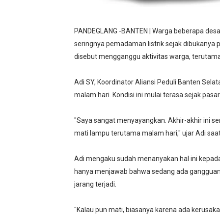
SMPN 2 Diminati Warga, Na
PANDEGLANG -BANTEN | Warga beberapa desa 
Dugaan Pungli di Samsat K
seringnya pemadaman listrik sejak dibukanya 
disebut mengganggu aktivitas warga, terutama
Kasihumas Polres Lebak: Ka
Sudah Seharusnya Wartawan
Adi SY, Koordinator Aliansi Peduli Banten Sel
malam hari. Kondisi ini mulai terasa sejak pas
Diduga Bekingi Pelanggara
"Saya sangat menyayangkan. Akhir-akhir ini se
mati lampu terutama malam hari," ujar Adi saa
Adi mengaku sudah menanyakan hal ini kepada
hanya menjawab bahwa sedang ada gangguan.
jarang terjadi.
"Kalau pun mati, biasanya karena ada kerusaka