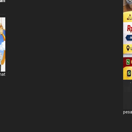
an
mat
pesa