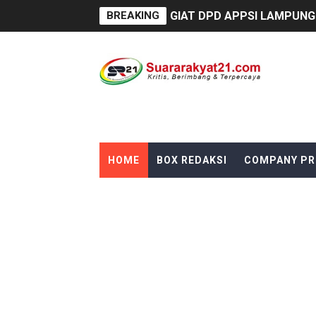
BREAKING
GIAT DPD APPSI LAMPUNG 
Proyek Rp7,15 Miliar Sunga
Proyek Revitalisasi PAUD K
DIRGAHAYU RI KE-81, HID
Oknum Polisi Kebon Jeruk 
HOME
BOX REDAKSI
COMPANY PR
Ketua PWC, Apresiasi HUT- 
Dipercaya Forkopimcam, Ser
Belajar dari Tiongkok, Kep
Kapolsek Cikeusik Tegaska
Program Fisik Pertanian d