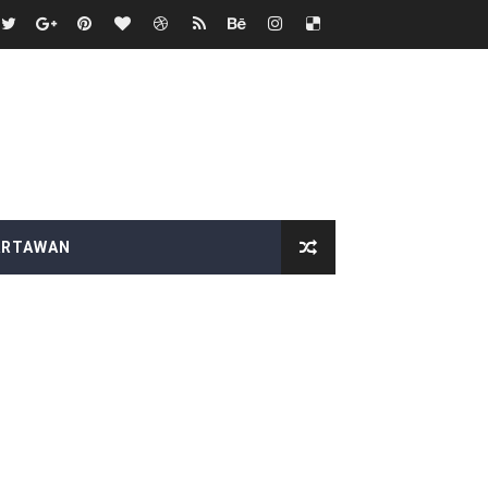
upaten Lampung Selatan
BAS Desak Audit Menyeluruh
duga Menghindar saat Dikonfirmasi
 SEMANGAT KEMERDEKAAN
itjaksono Sutarman
ARTAWAN
k
dkan Desa Maju dan Mandiri
 HUT RI ke-81
 Kelompok Tani Hanya Terima Sebagian