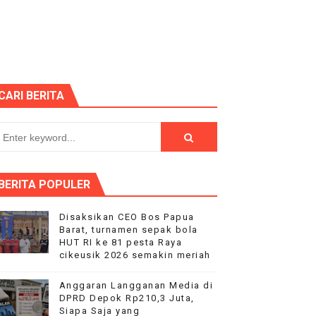
Nyata bagi Seluruh Bangsa
p "Proyek Siluman
PEGAWAI BPN PAREPARE DILAPORKAN KE POLRES
CARI BERITA
 Tertibkan bendera luntur kusam dan Pasang Bendera Berca
aan kepada Pelajar Membangun Generasi Berkarakter Men
aysia Yonarmed 19/Bogani, Perkuat Sinergitas TNI-Polri
BERITA POPULER
ntuan pemerintah
Disaksikan CEO Bos Papua
Barat, turnamen sepak bola
sik 2026 semakin meriah
HUT RI ke 81 pesta Raya
cikeusik 2026 semakin meriah
ke 81, Di saksikan Rebuan penonton
Anggaran Langganan Media di
DPRD Depok Rp210,3 Juta,
nutup Ruang Hak Jawab
Siapa Saja yang