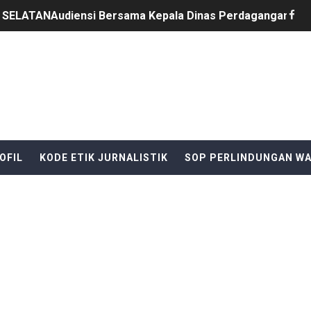
SELATANAudiensi Bersama Kepala Dinas Perdagangan Kab
i Pinoh Disorot: Diduga Gunakan Material Urugan Ilegal, LI
B Al-Hikmah Serang Rp361 Juta Disorot, Kepala Sekolah Di
AYAT S.E Direktur Perumda Air Minum AJAK WARGA JAGA
Jadi Backing Mafia Tanah Merampas Hak Keluarga Ambar W
OFIL
KODE ETIK JURNALISTIK
SOP PERLINDUNGAN W
Ri yang ke 81, yang di selenggarakan di kecamatan Cikeusi
tu Eri Piatna Buktikan TNI Hadir Mengabdi untuk Rakyat
ala Desa Sindangheula Siap Terapkan Inovasi untuk Mewuju
n Komitmen Jaga Keamanan Selama Pesta Rakyat Cikeusik,
i Sindangresmi Dikelola Perorangan, Dana Diduga Dikuasai: