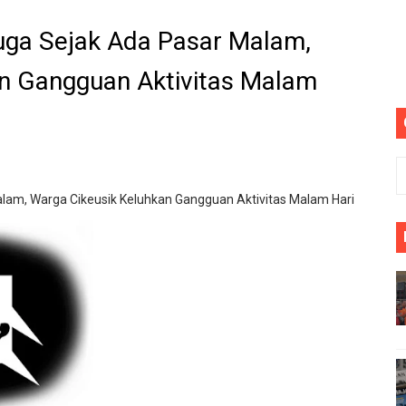
onesia ke-81, Bukan Sekadar Kemeriahan, Harus Bermakna 
uga Sejak Ada Pasar Malam,
entitas, Program Pertanian di Desa Kota Dukuh Diduga Miri
n Gangguan Aktivitas Malam
T DISERAHKAN TANPA IZIN, LALU DIJUAL BELI GELAP! — 
I Perintahkan Semua Aparatur Negara Di Seluruh Indonesia
ang Gelar "Goes To School", Tanamkan Semangat Kebangs
lam, Warga Cikeusik Keluhkan Gangguan Aktivitas Malam Hari
ek Ary Mahardika Kunjungi Pos Kotis Satgas Pamtas RI-Mal
ginlor Tinggal di Rumah Tak Layak Huni, Tidak tersentuh ba
Barat, turnamen sepak bola HUT RI ke 81 pesta Raya cikeu
sepak bola se-kecamatan Cikeusik : peringati HUT- RI yang 
upati Bombana: Manton Buka Suara "Kami Tidak Pernah Me