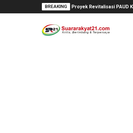
BREAKING
Proyek Revitalisasi PAUD K
Disaksikan CEO Bos Papua 
Di ikuti 14 Desa Turnamen 
Dilaporkan Kuasa Hukum B
SMPN 2 Diminati Warga, Na
Dugaan Pungli di Samsat K
Kasihumas Polres Lebak: Ka
BLUD UPT Puskesmas Cikeus
Turnamen sepok bola, yang 
Kondisi SMPN 2 Sungai Am