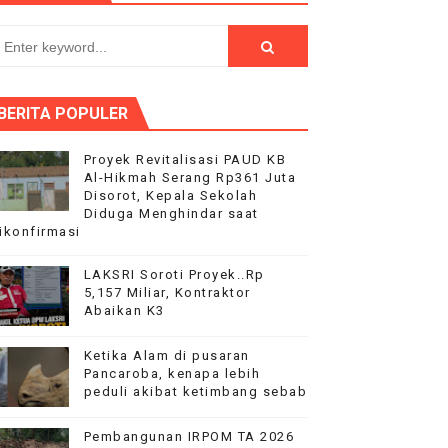
rkuat kebersamaan warga Antar Desa
PEMBANGUNAN RKB SMAN 18‎
BERITA POPULER
aan kepada Pelajar Membangun Generasi Berkarakter Men
aysia Yonarmed 19/Bogani, Perkuat Sinergitas TNI-Polri
Proyek Revitalisasi PAUD KB
Al-Hikmah Serang Rp361 Juta
Disorot, Kepala Sekolah
ntuan pemerintah
Diduga Menghindar saat
ikonfirmasi
LAKSRI Soroti Proyek..Rp
5,157 Miliar, Kontraktor
Abaikan K3
Ketika Alam di pusaran
Pancaroba, kenapa lebih
peduli akibat ketimbang sebab
Pembangunan IRPOM TA 2026