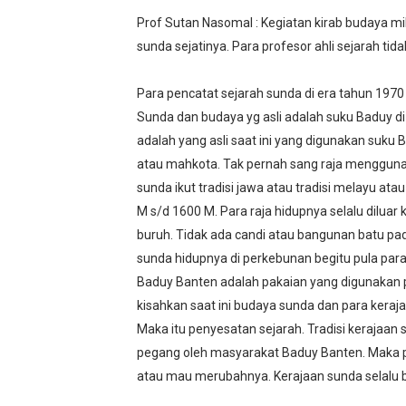
Prof Sutan Nasomal : Kegiatan kirab budaya m
sunda sejatinya. Para profesor ahli sejarah t
Para pencatat sejarah sunda di era tahun 1970
Sunda dan budaya yg asli adalah suku Baduy d
adalah yang asli saat ini yang digunakan suku
atau mahkota. Tak pernah sang raja menggunak
sunda ikut tradisi jawa atau tradisi melayu ata
M s/d 1600 M. Para raja hidupnya selalu dilua
buruh. Tidak ada candi atau bangunan batu p
sunda hidupnya di perkebunan begitu pula par
Baduy Banten adalah pakaian yang digunakan par
kisahkan saat ini budaya sunda dan para kera
Maka itu penyesatan sejarah. Tradisi kerajaan s
pegang oleh masyarakat Baduy Banten. Maka p
atau mau merubahnya. Kerajaan sunda selalu 