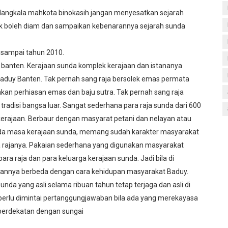
ilangkala mahkota binokasih jangan menyesatkan sejarah
idak boleh diam dan sampaikan kebenarannya sejarah sunda
 sampai tahun 2010.
i banten. Kerajaan sunda komplek kerajaan dan istananya
 Baduy Banten. Tak pernah sang raja bersolek emas permata
an perhiasan emas dan baju sutra. Tak pernah sang raja
u tradisi bangsa luar. Sangat sederhana para raja sunda dari 600
r kerajaan. Berbaur dengan masyarat petani dan nelayan atau
ada masa kerajaan sunda, memang sudah karakter masyarakat
a rajanya. Pakaian sederhana yang digunakan masyarakat
a raja dan para keluarga kerajaan sunda. Jadi bila di
jaannya berbeda dengan cara kehidupan masyarakat Baduy.
unda yang asli selama ribuan tahun tetap terjaga dan asli di
erlu dimintai pertanggungjawaban bila ada yang merekayasa
berdekatan dengan sungai