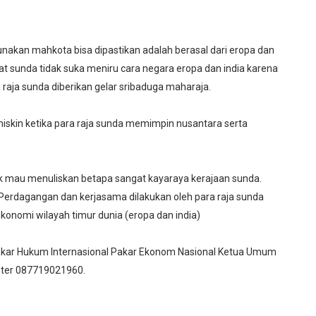
nakan mahkota bisa dipastikan adalah berasal dari eropa dan
at sunda tidak suka meniru cara negara eropa dan india karena
raja sunda diberikan gelar sribaduga maharaja.
miskin ketika para raja sunda memimpin nusantara serta
dak mau menuliskan betapa sangat kayaraya kerajaan sunda.
 Perdagangan dan kerjasama dilakukan oleh para raja sunda
onomi wilayah timur dunia (eropa dan india)
akar Hukum Internasional Pakar Ekonom Nasional Ketua Umum
nter 087719021960.