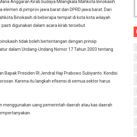
ana Anggaran Kirab budaya Milangkala Mahkota Binokasih.
 elemen di pimprov jawa barat dan DPRD jawa barat. Dari
kota Binokasih di beberapa tempat di kota kota wilayah
r pasti digunakan dalam acara kirab tersebut.
binokasih tidak boleh bertentangan dengan prinsip
iatur dalam Undang-Undang Nomor 17 Tahun 2003 tentang
Bapak Presiden RI Jendral Haji Prabowo Subiyanto. Kondisi
osan. Karena itu langkah efisensi di semua sektor harus
san menggunakan uang pemerintah daerah atau kas daerah
empertanyakan.