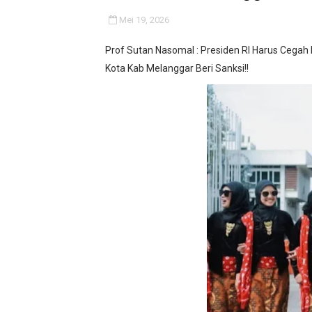
Turnamen voli putra-putri 
Mei 19, 2026
‎UCAPKAN TERIMA KASIH 
Prof Sutan Nasomal : Presiden RI Harus Cega
Kota Kab Melanggar Beri Sanksi!!
BM PAN Kabupaten Pandegl
Kapolres Sanggau AKBP Kad
Satu Keluarga di Kp. Carin