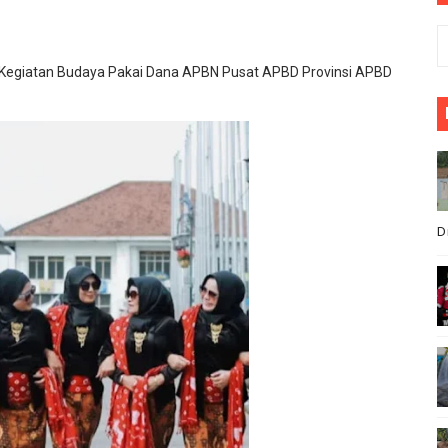
meriahkan, HUT Ri yang ke 81, Di kecamatan Cikeusik : pe
PIHAK SEKOLAH KEPADA KONTRAKTOR ATAS PELAKSANAN 
h Kegiatan Budaya Pakai Dana APBN Pusat APBD Provinsi APBD
ang Gelar "Goes To School", Tanamkan Semangat Kebangs
ek Ary Mahardika Kunjungi Pos Kotis Satgas Pamtas RI-Mal
ginlor Tinggal di Rumah Tak Layak Huni, Tidak tersentuh ba
D