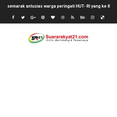
semarak antusias warga peringati HUT- RI yang ke 81, 
SISWA KELAS 2 MI MUHAMMAD NAWAWI DIDUGA DIBUL
Mafia Busuk Institusi Hukum di Pinrang Bersekongkol Kr
Satgas Pamtas RI-Malaysia Yonarmed 19/Bogani Tanamk
Di Saat Abdi Negara Mengeluh, Siapa Lagi Contoh yang B
FORKS dan FORJA BANTEN Soroti Dapur MBG di Kecamat
Jaga kondisifitas polsek Cikeusik bersama koramil, si
Rayakan Ulang Tahun, Faris Redaktur Reporternews Diha
DIDUGA SENGAJA MEMBUANG SAMPAH KE BANTARAN SU
Cor beton di desa leuwi balang anggaran Tahun 2025 tid