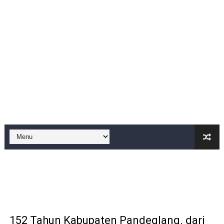
Sudah Seharusnya Wartawan Mengelola Website Media S
Diduga Bekingi Pelanggaran Limbah SPPG Saketi, FORJ
GIAT DPD APPSI LAMPUNG SELATANAudiensi Bersama K
Proyek Rp7,15 Miliar Sungai Pinoh Disorot: Diduga Gun
Proyek Revitalisasi PAUD KB Al-Hikmah Serang Rp361 J
DIRGAHAYU RI KE-81, HIDAYAT S.E Direktur Perumd
Oknum Polisi Kebon Jeruk Jadi Backing Mafia Tanah 
Ketua PWC, Apresiasi HUT- Ri yang ke 81, yang di sele
Dipercaya Forkopimcam, Sertu Eri Piatna Buktikan TNI 
Belajar dari Tiongkok, Kepala Desa Sindangheula Siap
152 Tahun Kabupaten Pandeglang. dari