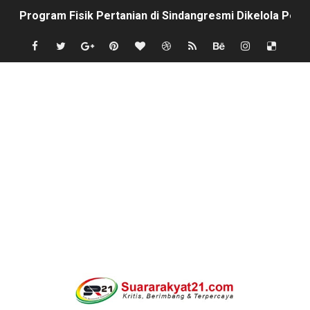
Program Fisik Pertanian di Sindangresmi Dikelola Per
Peringati Kemerdekaan Indonesia ke-81, Bukan Sekada
Tanpa Papan Informasi & Identitas, Program Pertanian 
BPN PAREPARE: SERTIFIKAT DISERAHKAN TANPA IZIN,
Profesor Minta Presiden RI Perintahkan Semua Aparatu
BM PAN Kabupaten Pandeglang Gelar "Goes To School
Kapolres Sanggau AKBP Kadek Ary Mahardika Kunjungi P
Satu Keluarga di Kp. Caringinlor Tinggal di Rumah Tak 
Proyek Revitalisasi PAUD KB Al-Hikmah Serang Rp361 J
Disaksikan CEO Bos Papua Barat, turnamen sepak bola 