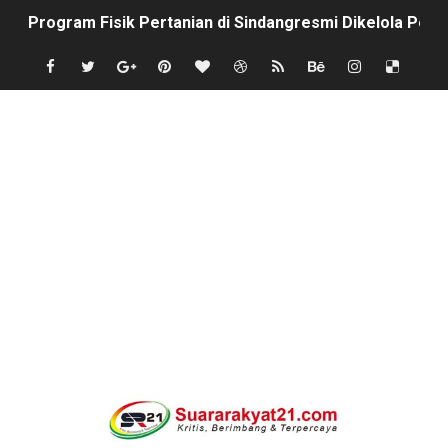
Program Fisik Pertanian di Sindangresmi Dikelola Per
Peringati Kemerdekaan Indonesia ke-81, Bukan Sekada
Tanpa Papan Informasi & Identitas, Program Pertanian 
BPN PAREPARE: SERTIFIKAT DISERAHKAN TANPA IZIN,
Profesor Minta Presiden RI Perintahkan Semua Aparatu
BM PAN Kabupaten Pandeglang Gelar "Goes To School
Kapolres Sanggau AKBP Kadek Ary Mahardika Kunjungi P
Satu Keluarga di Kp. Caringinlor Tinggal di Rumah Tak 
Proyek Revitalisasi PAUD KB Al-Hikmah Serang Rp361 J
Disaksikan CEO Bos Papua Barat, turnamen sepak bola 