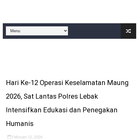
IMO-Indonesia Hadiri Rakerkornas APINDO Ke XXXV di
Kepala KSP Jenderal Dudung Pimpin Peluncuran Buku 
Official Statement by the Royal Office of Morocco
Hebat! Ada Jalan Tol "Donald J. Trump" di Wilayah Sah
Kapolsek Cikeusik Tegaskan Komitmen Jaga Keamanan 
Hari Ke-12 Operasi Keselamatan Maung
2026, Sat Lantas Polres Lebak
Intensifkan Edukasi dan Penegakan
Humanis
Februari 12, 2026