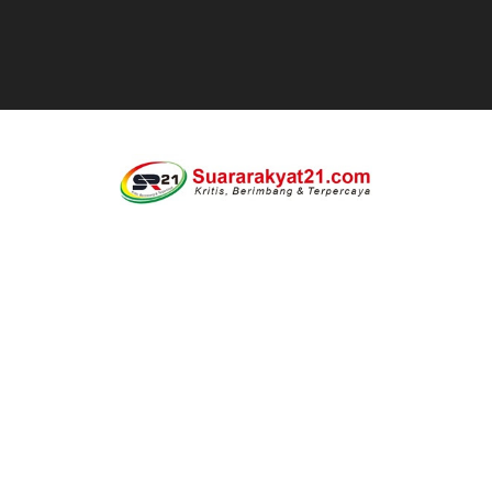
Sudah Seharusnya Wartawan Mengelola Website Media S
Diduga Bekingi Pelanggaran Limbah SPPG Saketi, FORJ
GIAT DPD APPSI LAMPUNG SELATANAudiensi Bersama K
Proyek Rp7,15 Miliar Sungai Pinoh Disorot: Diduga Gun
Proyek Revitalisasi PAUD KB Al-Hikmah Serang Rp361 J
DIRGAHAYU RI KE-81, HIDAYAT S.E Direktur Perumd
Oknum Polisi Kebon Jeruk Jadi Backing Mafia Tanah 
Ketua PWC, Apresiasi HUT- Ri yang ke 81, yang di sele
Dipercaya Forkopimcam, Sertu Eri Piatna Buktikan TNI 
Belajar dari Tiongkok, Kepala Desa Sindangheula Siap