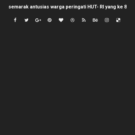
semarak antusias warga peringati HUT- RI yang ke 81, 
SISWA KELAS 2 MI MUHAMMAD NAWAWI DIDUGA DIBUL
Mafia Busuk Institusi Hukum di Pinrang Bersekongkol Kr
Satgas Pamtas RI-Malaysia Yonarmed 19/Bogani Tanamk
Di Saat Abdi Negara Mengeluh, Siapa Lagi Contoh yang B
FORKS dan FORJA BANTEN Soroti Dapur MBG di Kecamat
Jaga kondisifitas polsek Cikeusik bersama koramil, si
Rayakan Ulang Tahun, Faris Redaktur Reporternews Diha
DIDUGA SENGAJA MEMBUANG SAMPAH KE BANTARAN SU
Cor beton di desa leuwi balang anggaran Tahun 2025 tid