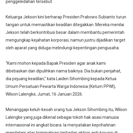
penggeledahan tersebut.
Keluarga Jekson kini berharap Presiden Prabowo Subianto turun
tangan untuk memastikan keadilan ditegakkan. Mereka menilai
Jekson telah berkontribusi besar dalam membantu pemerintah
mengungkap kejahatan korporasi, namun justru dijadikan target
oleh aparat yang diduga melindungi kepentingan pengusaha.
“Kami mohon kepada Bapak Presiden agar anak kami
dibebaskan dan dipulihkan nama baiknya. Dia bukan penjahat,
dia pejuang keadilan,” kata Laiden Sihombing kepada Ketua
Umum Persatuan Pewarta Warga Indonesia (Ketum PPWI),
Wilson Lalengke, Jumat, 16 Januari 2026.
Menanggapi keluh-kesah orang tua Jekson Sihombing itu, Wilson
Lalengke yang juga dikenal sebagai tokoh hak asasi manusia
internasional ini angkat bicara. Ia menyatakan keprihatinan
mendalam atas kriminalisasi terhadap aktivis anti-korupsi di