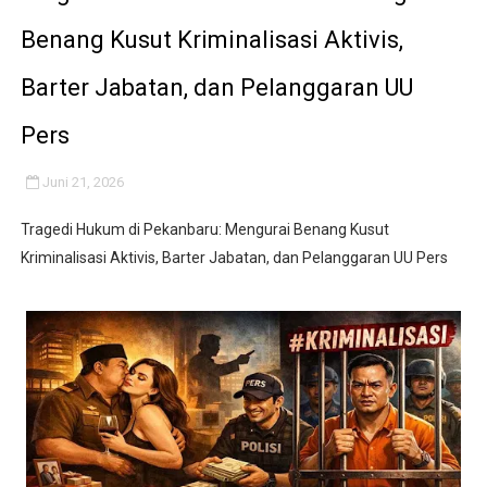
Disaksikan CEO Bos Papua Barat, turnamen sepak bola 
Benang Kusut Kriminalisasi Aktivis,
Di ikuti 14 Desa Turnamen sepak bola se-kecamatan Cik
Barter Jabatan, dan Pelanggaran UU
Dilaporkan Kuasa Hukum Bupati Bombana: Manton Buka
Pers
Rayakan Ulang Tahun, Faris Redaktur Reporternews Diha
Juni 21, 2026
DIDUGA SENGAJA MEMBUANG SAMPAH KE BANTARAN SU
Tragedi Hukum di Pekanbaru: Mengurai Benang Kusut
Kriminalisasi Aktivis, Barter Jabatan, dan Pelanggaran UU Pers