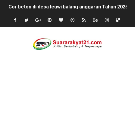
Cor beton di desa leuwi balang anggaran Tahun 2025 tid
Sudah Seharusnya Wartawan Mengelola Website Media S
Diduga Bekingi Pelanggaran Limbah SPPG Saketi, FORJ
GIAT DPD APPSI LAMPUNG SELATANAudiensi Bersama K
Proyek Rp7,15 Miliar Sungai Pinoh Disorot: Diduga Gun
Proyek Revitalisasi PAUD KB Al-Hikmah Serang Rp361 J
DIRGAHAYU RI KE-81, HIDAYAT S.E Direktur Perumd
Oknum Polisi Kebon Jeruk Jadi Backing Mafia Tanah 
Ketua PWC, Apresiasi HUT- Ri yang ke 81, yang di sele
Dipercaya Forkopimcam, Sertu Eri Piatna Buktikan TNI 