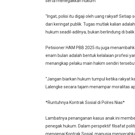
serta menegakkan hukum.
"Ingat, polisi itu digaji oleh uang rakyat! Setiap
dari keringat publik. Tugas mutlak kalian ada
hukum seadil-adilnya, bukan berlindung di balik
Petisioner HAM PBB 2025 itu juga menambah
enam bulan adalah bentuk kelalaian profesi yan
menangkap pelaku main hakim sendiri tersebut
“Jangan biarkan hukum tumpul ketika rakyat kec
Lalengke secara tajam menampar moralitas ap
*Runtuhnya Kontrak Sosial di Polres Nias*
Lambatnya penanganan kasus anak ini membenark
penegak hukum. Dalam perspektif filsafat pol
mengenai Kontrak Sosial, manusia menyerahka