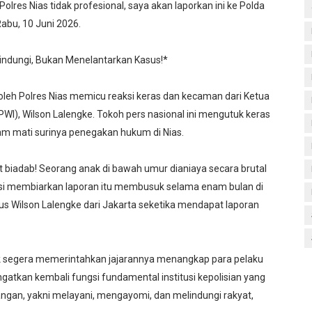
lres Nias tidak profesional, saya akan laporkan ini ke Polda
Rabu, 10 Juni 2026.
elindungi, Bukan Menelantarkan Kasus!*
leh Polres Nias memicu reaksi keras dan kecaman dari Ketua
), Wilson Lalengke. Tokoh pers nasional ini mengutuk keras
m mati surinya penegakan hukum di Nias.
 biadab! Seorang anak di bawah umur dianiaya secara brutal
isi membiarkan laporan itu membusuk selama enam bulan di
cetus Wilson Lalengke dari Jakarta seketika mendapat laporan
k segera memerintahkan jajarannya menangkap para pelaku
atkan kembali fungsi fundamental institusi kepolisian yang
angan, yakni melayani, mengayomi, dan melindungi rakyat,