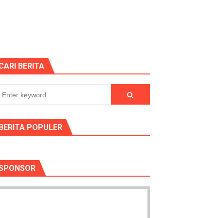
ilang
dai Mobil Ditangani Bid Propam Polda Banten
CARI BERITA
t HUT RI ke-81
r di alun-alun lapangan kecamatan Cikeusik
BERITA POPULER
a? Forwara Minta Sekwan Berlaku Adil
SPONSOR
ekonomian Nasional