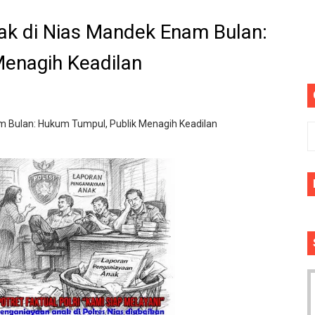
mun Bangunan Tua Mendesak Direvitalisasi
ak di Nias Mandek Enam Bulan:
ota Bogor, Wartawan Diminta "Uang Tambahan" Urus STNK H
enagih Keadilan
sus Dugaan Pelanggaran Disiplin Anggota Polri Terkait Ga
ik Siaga Layani Atlet dan Masyarakat Selama Pesta Rakya
 Bulan: Hukum Tumpul, Publik Menagih Keadilan
akan bermain antar" desa nanggala vs sukaseuneng di gela
bawang Memprihatinkan, Orang Tua Khawatir Dek Ambruk
di DPRD Depok Rp210,3 Juta, Siapa Saja yang Menikmatiny
6. Lomba Pidato antar RT siap digelar
rkornas APINDO Ke XXXV di Makassar
g Pimpin Peluncuran Buku dan Diskusi Undang-Undang Per