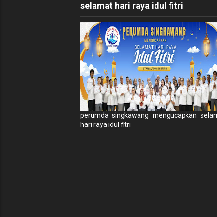
selamat hari raya idul fitri
perumda singkawang mengucapkan sela
hari raya idul fitri