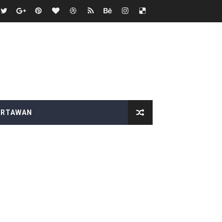
p "Proyek Siluman
PEGAWAI BPN PAREPARE DILAPORKAN KE POLRES
 Tertibkan bendera luntur kusam dan Pasang Bendera Berca
aan kepada Pelajar Membangun Generasi Berkarakter Men
aysia Yonarmed 19/Bogani, Perkuat Sinergitas TNI-Polri
ARTAWAN
ntuan pemerintah
duga Menghindar saat Dikonfirmasi
sik 2026 semakin meriah
ke 81, Di saksikan Rebuan penonton
nutup Ruang Hak Jawab