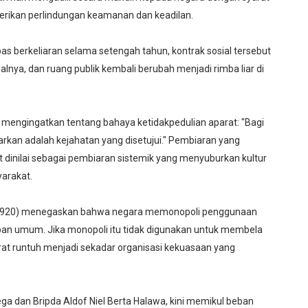
erikan perlindungan keamanan dan keadilan.
as berkeliaran selama setengah tahun, kontrak sosial tersebut
alnya, dan ruang publik kembali berubah menjadi rimba liar di
ah mengingatkan tentang bahaya ketidakpedulian aparat: "Bagi
arkan adalah kejahatan yang disetujui." Pembiaran yang
pat dinilai sebagai pembiaran sistemik yang menyuburkan kultur
yarakat.
4-1920) menegaskan bahwa negara memonopoli penggunaan
an umum. Jika monopoli itu tidak digunakan untuk membela
rat runtuh menjadi sekadar organisasi kekuasaan yang
Zega dan Bripda Aldof Niel Berta Halawa, kini memikul beban