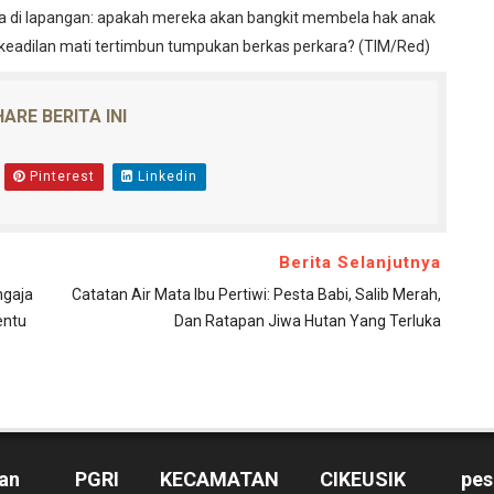
ta di lapangan: apakah mereka akan bangkit membela hak anak
keadilan mati tertimbun tumpukan berkas perkara? (TIM/Red)
ARE BERITA INI
Pinterest
Linkedin
Berita Selanjutnya
ngaja
Catatan Air Mata Ibu Pertiwi: Pesta Babi, Salib Merah,
entu
Dan Ratapan Jiwa Hutan Yang Terluka
an
PGRI KECAMATAN CIKEUSIK
pes