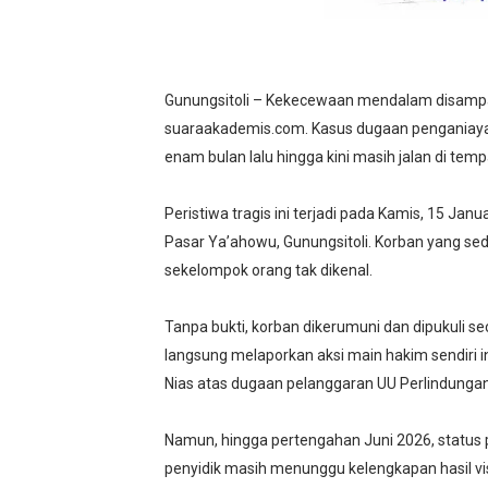
Official Statement by the R
Hebat! Ada Jalan Tol "Dona
Gunungsitoli – Kekecewaan mendalam disampa
Kapolsek Cikeusik Tegaska
suaraakademis.com. Kasus dugaan penganiayaa
enam bulan lalu hingga kini masih jalan di tem
Program Fisik Pertanian d
Peristiwa tragis ini terjadi pada Kamis, 15 Jan
Peringati Kemerdekaan Ind
Pasar Ya’ahowu, Gunungsitoli. Korban yang sedan
sekelompok orang tak dikenal.
Tanpa bukti, korban dikerumuni dan dipukuli se
langsung melaporkan aksi main hakim sendiri
Nias atas dugaan pelanggaran UU Perlindungan
Namun, hingga pertengahan Juni 2026, status 
penyidik masih menunggu kelengkapan hasil v