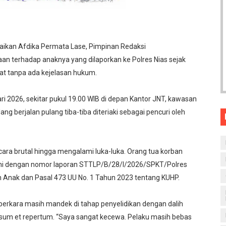
oyal Office of Morocco
ld J. Trump" di Wilayah Sahara Maroko
ikan Afdika Permata Lase, Pimpinan Redaksi
n Komitmen Jaga Keamanan Selama Pesta Rakyat Cikeusik,
n terhadap anaknya yang dilaporkan ke Polres Nias sejak
pat tanpa ada kejelasan hukum.
i Sindangresmi Dikelola Perorangan, Dana Diduga Dikuasai:
uari 2026, sekitar pukul 19.00 WIB di depan Kantor JNT, kawasan
onesia ke-81, Bukan Sekadar Kemeriahan, Harus Bermakna 
g berjalan pulang tiba-tiba diteriaki sebagai pencuri oleh
cara brutal hingga mengalami luka-luka. Orang tua korban
 ini dengan nomor laporan STTLP/B/28/I/2026/SPKT/Polres
 Anak dan Pasal 473 UU No. 1 Tahun 2023 tentang KUHP.
perkara masih mandek di tahap penyelidikan dengan dalih
isum et repertum. “Saya sangat kecewa. Pelaku masih bebas