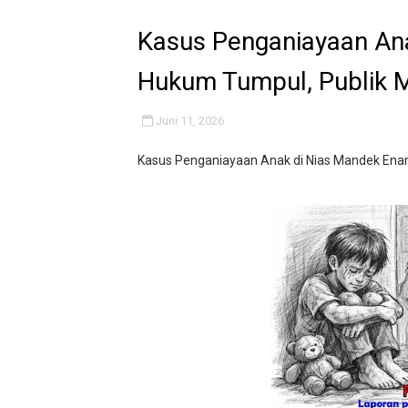
SMPN 2 Diminati Warga, Na
Kasus Penganiayaan An
Dugaan Pungli di Samsat K
Hukum Tumpul, Publik M
Kasihumas Polres Lebak: Ka
Juni 11, 2026
BLUD UPT Puskesmas Cikeus
Kasus Penganiayaan Anak di Nias Mandek Enam
Turnamen sepok bola, yang 
Kondisi SMPN 2 Sungai Am
Anggaran Langganan Media 
Kado Proklamasi 1945 - 202
IMO-Indonesia Hadiri Rake
Kepala KSP Jenderal Dudun