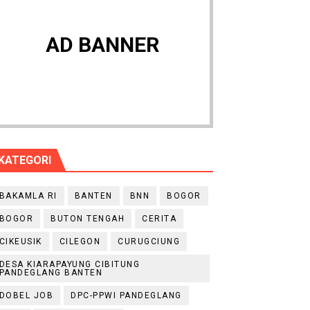
AD BANNER
 HUT RI ke-81
 Kelompok Tani Hanya Terima Sebagian
Nyata bagi Seluruh Bangsa
KATEGORI
BAKAMLA RI
BANTEN
BNN
BOGOR
BOGOR
BUTON TENGAH
CERITA
CIKEUSIK
CILEGON
CURUGCIUNG
DESA KIARAPAYUNG CIBITUNG
PANDEGLANG BANTEN
DOBEL JOB
DPC-PPWI PANDEGLANG