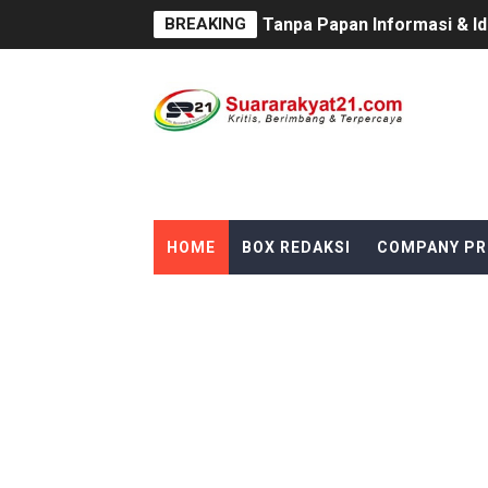
BREAKING
Tanpa Papan Informasi & Id
BPN PAREPARE: SERTIFIKA
Profesor Minta Presiden R
BM PAN Kabupaten Pandegl
Kapolres Sanggau AKBP Kad
HOME
BOX REDAKSI
COMPANY PR
Satu Keluarga di Kp. Carin
Proyek Revitalisasi PAUD K
Disaksikan CEO Bos Papua 
Di ikuti 14 Desa Turnamen 
Dilaporkan Kuasa Hukum B