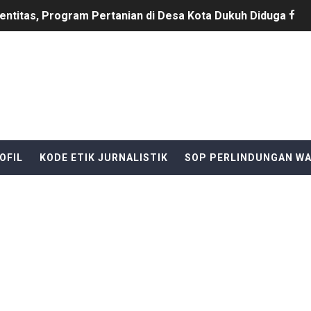
entitas, Program Pertanian di Desa Kota Dukuh Diduga Miri
T DISERAHKAN TANPA IZIN, LALU DIJUAL BELI GELAP! — 
I Perintahkan Semua Aparatur Negara Di Seluruh Indonesia
ang Gelar "Goes To School", Tanamkan Semangat Kebangs
ek Ary Mahardika Kunjungi Pos Kotis Satgas Pamtas RI-Mal
OFIL
KODE ETIK JURNALISTIK
SOP PERLINDUNGAN W
ginlor Tinggal di Rumah Tak Layak Huni, Tidak tersentuh ba
B Al-Hikmah Serang Rp361 Juta Disorot, Kepala Sekolah Di
Barat, turnamen sepak bola HUT RI ke 81 pesta Raya cikeu
sepak bola se-kecamatan Cikeusik : peringati HUT- RI yang 
upati Bombana: Manton Buka Suara "Kami Tidak Pernah Me