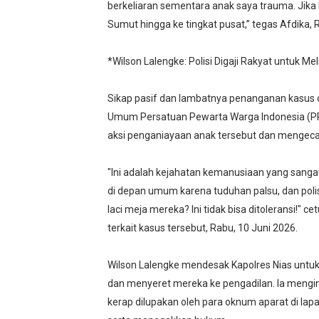
berkeliaran sementara anak saya trauma. Jika Po
Sumut hingga ke tingkat pusat,” tegas Afdika, 
*Wilson Lalengke: Polisi Digaji Rakyat untuk M
Sikap pasif dan lambatnya penanganan kasus o
Umum Persatuan Pewarta Warga Indonesia (PPWI
aksi penganiayaan anak tersebut dan mengeca
"Ini adalah kejahatan kemanusiaan yang sangat
di depan umum karena tuduhan palsu, dan pol
laci meja mereka? Ini tidak bisa ditoleransi!" 
terkait kasus tersebut, Rabu, 10 Juni 2026.
Wilson Lalengke mendesak Kapolres Nias untu
dan menyeret mereka ke pengadilan. Ia menging
kerap dilupakan oleh para oknum aparat di lap