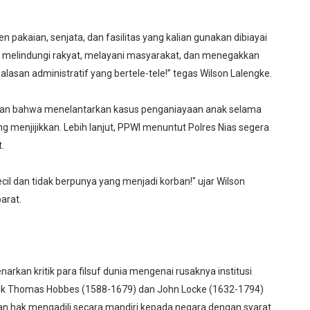
 sen pakaian, senjata, dan fasilitas yang kalian gunakan dibiayai
lah melindungi rakyat, melayani masyarakat, dan menegakkan
 alasan administratif yang bertele-tele!” tegas Wilson Lalengke.
kan bahwa menelantarkan kasus penganiayaan anak selama
g menjijikkan. Lebih lanjut, PPWI menuntut Polres Nias segera
.
il dan tidak berpunya yang menjadi korban!" ujar Wilson
arat.
an kritik para filsuf dunia mengenai rusaknya institusi
itik Thomas Hobbes (1588-1679) dan John Locke (1632-1794)
n hak mengadili secara mandiri kepada negara dengan syarat