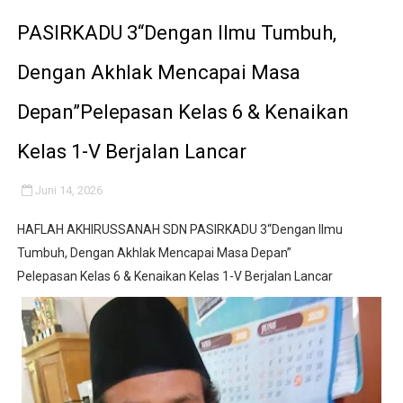
IMO-Indonesia Hadiri Rakerkornas APINDO Ke XXXV di
PASIRKADU 3“Dengan Ilmu Tumbuh,
Kepala KSP Jenderal Dudung Pimpin Peluncuran Buku 
Dengan Akhlak Mencapai Masa
Official Statement by the Royal Office of Morocco
Depan”Pelepasan Kelas 6 & Kenaikan
Hebat! Ada Jalan Tol "Donald J. Trump" di Wilayah Sah
Kelas 1-V Berjalan Lancar
Kapolsek Cikeusik Tegaskan Komitmen Jaga Keamanan 
Juni 14, 2026
HAFLAH AKHIRUSSANAH SDN PASIRKADU 3“Dengan Ilmu
Tumbuh, Dengan Akhlak Mencapai Masa Depan”
Pelepasan Kelas 6 & Kenaikan Kelas 1-V Berjalan Lancar