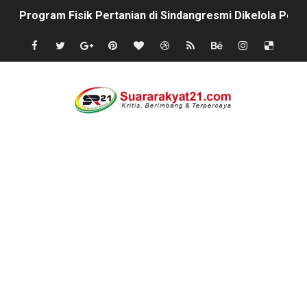
Program Fisik Pertanian di Sindangresmi Dikelola Per
Peringati Kemerdekaan Indonesia ke-81, Bukan Sekada
Tanpa Papan Informasi & Identitas, Program Pertanian 
BPN PAREPARE: SERTIFIKAT DISERAHKAN TANPA IZIN,
Profesor Minta Presiden RI Perintahkan Semua Aparatu
BM PAN Kabupaten Pandeglang Gelar "Goes To School
Kapolres Sanggau AKBP Kadek Ary Mahardika Kunjungi P
Satu Keluarga di Kp. Caringinlor Tinggal di Rumah Tak 
Proyek Revitalisasi PAUD KB Al-Hikmah Serang Rp361 J
Disaksikan CEO Bos Papua Barat, turnamen sepak bola 