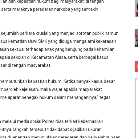
an dan kepastian hukum bagi masyarakat, di tengah
s serta maraknya peredaran narkoba yang semakin
t sejumlah perkara krusial yang menjadi sorotan publik namun
kasus kematian siswi SMK yang diduga mengalami kekerasan
asan seksual terhadap anak yang berujung pada kehamilan,
ala sekolah di Kecamatan Alasa, serta berbagai kasus
sar di tengah masyarakat.
k membutuhkan kepastian hukum. Ketika banyak kasus besar
peroleh kejelasan, maka wajar apabila masyarakat
sme aparat penegak hukum dalam menanganinya,” tegas
melalui media sosial Polres Nias terkait keberhasilan
nya, langkah tersebut tidak dapat dijadikan ukuran
akta di lapangan menunjukkan peredaran dan penyalahgunaan