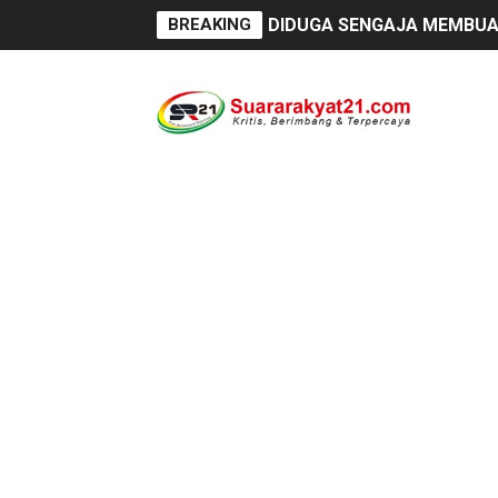
BREAKING
DIDUGA SENGAJA MEMBUAN
Cor beton di desa leuwi ba
Sudah Seharusnya Wartawan
Diduga Bekingi Pelanggara
GIAT DPD APPSI LAMPUNG 
Proyek Rp7,15 Miliar Sunga
Proyek Revitalisasi PAUD K
DIRGAHAYU RI KE-81, HID
Oknum Polisi Kebon Jeruk 
Ketua PWC, Apresiasi HUT- 