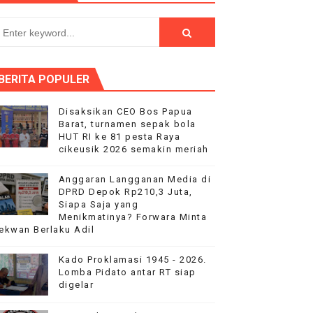
ntuan pemerintah
sik 2026 semakin meriah
BERITA POPULER
ke 81, Di saksikan Rebuan penonton
nutup Ruang Hak Jawab
Disaksikan CEO Bos Papua
Barat, turnamen sepak bola
HUT RI ke 81 pesta Raya
asinya
cikeusik 2026 semakin meriah
Anggaran Langganan Media di
DPRD Depok Rp210,3 Juta,
Siapa Saja yang
Menikmatinya? Forwara Minta
ekwan Berlaku Adil
Kado Proklamasi 1945 - 2026.
Lomba Pidato antar RT siap
digelar