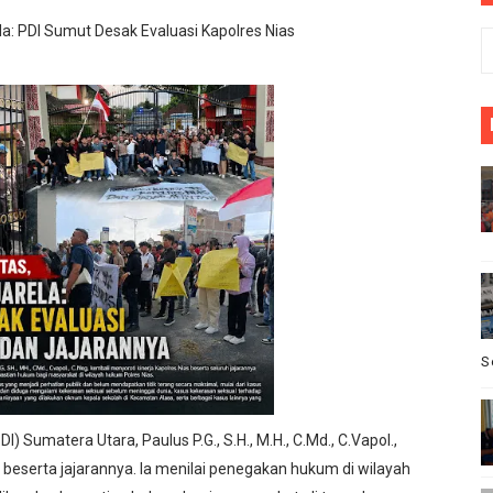
ginlor Tinggal di Rumah Tak Layak Huni, Tidak tersentuh ba
a: PDI Sumut Desak Evaluasi Kapolres Nias
Barat, turnamen sepak bola HUT RI ke 81 pesta Raya cikeu
sepak bola se-kecamatan Cikeusik : peringati HUT- RI yang 
upati Bombana: Manton Buka Suara "Kami Tidak Pernah Me
 Redaktur Reporternews Dihargai Atas Integritas dan Dedik
S
Sumatera Utara, Paulus P.G., S.H., M.H., C.Md., C.Vapol.,
s beserta jajarannya. Ia menilai penegakan hukum di wilayah