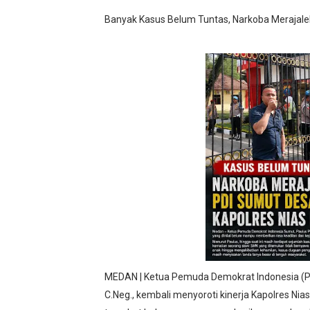
Satu Keluarga di Kp. Carin
Banyak Kasus Belum Tuntas, Narkoba Merajalel
Disaksikan CEO Bos Papua 
Di ikuti 14 Desa Turnamen 
Dilaporkan Kuasa Hukum B
Rayakan Ulang Tahun, Faris
MEDAN | Ketua Pemuda Demokrat Indonesia (PDI) 
C.Neg., kembali menyoroti kinerja Kapolres Nia