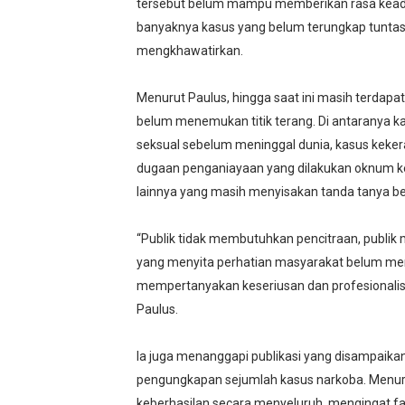
tersebut belum mampu memberikan rasa keadil
banyaknya kasus yang belum terungkap tunta
mengkhawatirkan.
Menurut Paulus, hingga saat ini masih terdapa
belum menemukan titik terang. Di antaranya 
seksual sebelum meninggal dunia, kasus keker
dugaan penganiayaan yang dilakukan oknum kep
lainnya yang masih menyisakan tanda tanya be
“Publik tidak membutuhkan pencitraan, publi
yang menyita perhatian masyarakat belum mem
mempertanyakan keseriusan dan profesionali
Paulus.
Ia juga menanggapi publikasi yang disampaikan 
pengungkapan sejumlah kasus narkoba. Menurut
keberhasilan secara menyeluruh, mengingat f