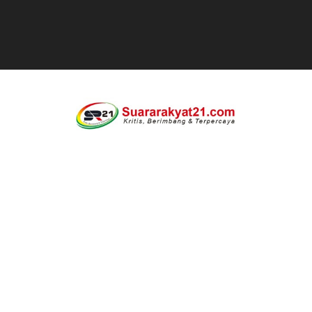
Dipercaya Forkopimcam, Sertu Eri Piatna Buktikan TNI 
Belajar dari Tiongkok, Kepala Desa Sindangheula Siap
Kapolsek Cikeusik Tegaskan Komitmen Jaga Keamanan 
Program Fisik Pertanian di Sindangresmi Dikelola Per
Peringati Kemerdekaan Indonesia ke-81, Bukan Sekada
Tanpa Papan Informasi & Identitas, Program Pertanian 
BPN PAREPARE: SERTIFIKAT DISERAHKAN TANPA IZIN,
Profesor Minta Presiden RI Perintahkan Semua Aparatu
BM PAN Kabupaten Pandeglang Gelar "Goes To School
Kapolres Sanggau AKBP Kadek Ary Mahardika Kunjungi P