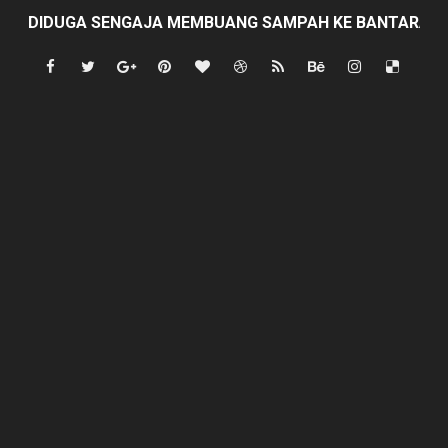
DIDUGA SENGAJA MEMBUANG SAMPAH KE BANTARAN SU
Cor beton di desa leuwi balang anggaran Tahun 2025 tid
Sudah Seharusnya Wartawan Mengelola Website Media S
Diduga Bekingi Pelanggaran Limbah SPPG Saketi, FORJ
GIAT DPD APPSI LAMPUNG SELATANAudiensi Bersama K
Proyek Rp7,15 Miliar Sungai Pinoh Disorot: Diduga Gun
Proyek Revitalisasi PAUD KB Al-Hikmah Serang Rp361 J
DIRGAHAYU RI KE-81, HIDAYAT S.E Direktur Perumd
Oknum Polisi Kebon Jeruk Jadi Backing Mafia Tanah 
Ketua PWC, Apresiasi HUT- Ri yang ke 81, yang di sele