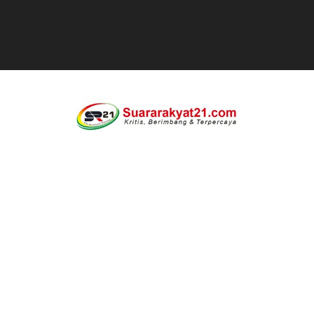
DIDUGA SENGAJA MEMBUANG SAMPAH KE BANTARAN SU
Cor beton di desa leuwi balang anggaran Tahun 2025 tid
Sudah Seharusnya Wartawan Mengelola Website Media S
Diduga Bekingi Pelanggaran Limbah SPPG Saketi, FORJ
GIAT DPD APPSI LAMPUNG SELATANAudiensi Bersama K
Proyek Rp7,15 Miliar Sungai Pinoh Disorot: Diduga Gun
Proyek Revitalisasi PAUD KB Al-Hikmah Serang Rp361 J
DIRGAHAYU RI KE-81, HIDAYAT S.E Direktur Perumd
Oknum Polisi Kebon Jeruk Jadi Backing Mafia Tanah 
Ketua PWC, Apresiasi HUT- Ri yang ke 81, yang di sele