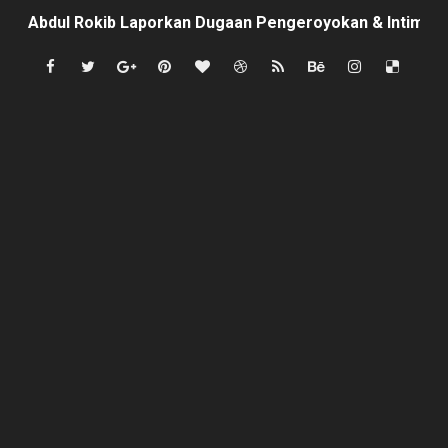
Abdul Rokib Laporkan Dugaan Pengeroyokan & Intimidas
Apa sebab Caringin berhak menjadi Kabupaten ?
semarak antusias warga peringati HUT- RI yang ke 81, 
SISWA KELAS 2 MI MUHAMMAD NAWAWI DIDUGA DIBUL
Mafia Busuk Institusi Hukum di Pinrang Bersekongkol Kr
Satgas Pamtas RI-Malaysia Yonarmed 19/Bogani Tanamk
Di Saat Abdi Negara Mengeluh, Siapa Lagi Contoh yang B
FORKS dan FORJA BANTEN Soroti Dapur MBG di Kecamat
Jaga kondisifitas polsek Cikeusik bersama koramil, si
Rayakan Ulang Tahun, Faris Redaktur Reporternews Diha