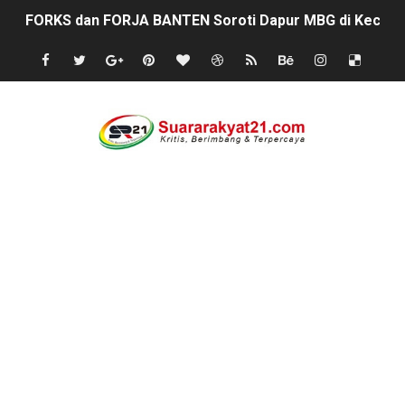
FORKS dan FORJA BANTEN Soroti Dapur MBG di Kecamat
Jaga kondisifitas polsek Cikeusik bersama koramil, si
Rayakan Ulang Tahun, Faris Redaktur Reporternews Diha
DIDUGA SENGAJA MEMBUANG SAMPAH KE BANTARAN SU
Cor beton di desa leuwi balang anggaran Tahun 2025 tid
Sudah Seharusnya Wartawan Mengelola Website Media S
Diduga Bekingi Pelanggaran Limbah SPPG Saketi, FORJ
GIAT DPD APPSI LAMPUNG SELATANAudiensi Bersama K
Proyek Rp7,15 Miliar Sungai Pinoh Disorot: Diduga Gun
Proyek Revitalisasi PAUD KB Al-Hikmah Serang Rp361 J