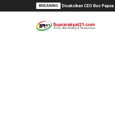
BREAKING
Disaksikan CEO Bos Papua 
Di ikuti 14 Desa Turnamen 
Dilaporkan Kuasa Hukum B
SMPN 2 Diminati Warga, Na
Dugaan Pungli di Samsat K
Kasihumas Polres Lebak: Ka
BLUD UPT Puskesmas Cikeus
Turnamen sepok bola, yang 
Kondisi SMPN 2 Sungai Am
Anggaran Langganan Media 