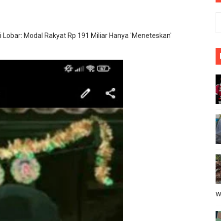
PIHAK SEKOLAH KEPADA KONTRAKTOR ATAS PELAKSANAN 
sa Lewibalang : Camat kecamatan Cikeusik Sigap Menangga
 Lobar: Modal Rakyat Rp 191 Miliar Hanya 'Meneteskan'
li Menjadi Sorotan
abat Harus Layani Kompirmasi Wartawan
B Al-Hikmah Serang Rp361 Juta Disorot, Kepala Sekolah Di
W