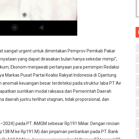
at sangat urgent untuk dimintakan Pemprov Pemkab Pakar
enyataan yang dapat dirasakan bulan hanya sekedar mimpi",
Hukum, Ekonom menjawab pertanyaan para pemimpin Redaksi
ya Markas Pusat Partai Koalisi Rakyat Indonesia di Cijantung
h anomali keuangan besar terdeteksi pada struktur laba PT Air
patkan suntikan modal raksasa dari Pemerintah Daerah
a daerah justru terlihat stagnan, tidak proporsional, dan
–2024) pada PT. AMGM sebesar Rp191 Miliar. Dengan rincian
i Rp138 M ke Rp191 M) dan pinjaman perbankan pada PT. Bank