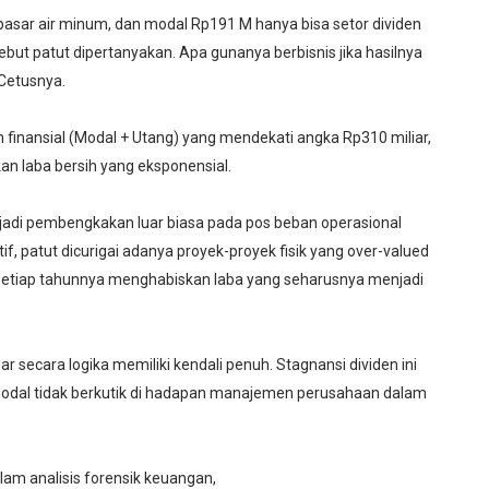
asar air minum, dan modal Rp191 M hanya bisa setor dividen
ut patut dipertanyakan. Apa gunanya berbisnis jika hasilnya
Cetusnya.
finansial (Modal + Utang) yang mendekati angka Rp310 miliar,
n laba bersih yang eksponensial.
terjadi pembengkakan luar biasa pada pos beban operasional
f, patut dicurigai adanya proyek-proyek fisik yang over-valued
setiap tahunnya menghabiskan laba yang seharusnya menjadi
ecara logika memiliki kendali penuh. Stagnansi dividen ini
dal tidak berkutik di hadapan manajemen perusahaan dalam
am analisis forensik keuangan,