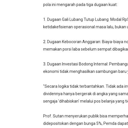
pola ini mengarah pada tiga dugaan kuat:
1. Dugaan Gali Lubang Tutup Lubang: Modal Rp
ketidakefisienan operasional masa lalu, bukan 
2. Dugaan Kebocoran Anggaran: Biaya-biaya n
memakan porsi laba sebelum sempat dibagikan
3. Dugaan Investasi Bodong Internal: Pembangun
ekonomi tidak menghasilkan sambungan baru ya
"Secara logika tidak terbantahkan. Tidak ada 
dividennya hanya bergerak di angka yang sam
sengaja 'dihabiskan' melalui pos belanja yang t
Prof. Sutan menyerukan publik bisa memperhati
didepositokan dengan bunga 5%, Pemda dapat R