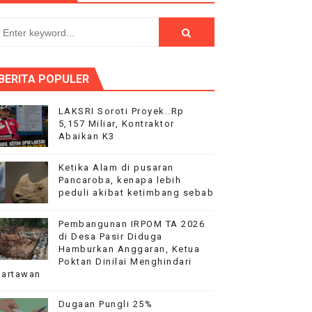
PEMBANGUNAN RKB SMAN 18‎
pi
BERITA POPULER
LAKSRI Soroti Proyek..Rp
5,157 Miliar, Kontraktor
Abaikan K3
duga Menghindar saat Dikonfirmasi
Ketika Alam di pusaran
Pancaroba, kenapa lebih
peduli akibat ketimbang sebab
Pembangunan IRPOM TA 2026
di Desa Pasir Diduga
Hamburkan Anggaran, Ketua
Poktan Dinilai Menghindari
artawan
Dugaan Pungli 25%