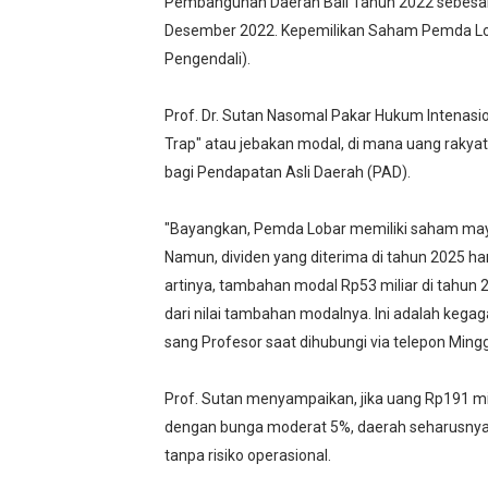
Pembangunan Daerah Bali Tahun 2022 sebesar R
Desember 2022. Kepemilikan Saham Pemda L
Pengendali).
Prof. Dr. Sutan Nasomal Pakar Hukum Intenasi
Trap" atau jebakan modal, di mana uang rakya
bagi Pendapatan Asli Daerah (PAD).
"Bayangkan, Pemda Lobar memiliki saham mayo
Namun, dividen yang diterima di tahun 2025 hany
artinya, tambahan modal Rp53 miliar di tahu
dari nilai tambahan modalnya. Ini adalah kega
sang Profesor saat dihubungi via telepon Mingg
Prof. Sutan menyampaikan, jika uang Rp191 mili
dengan bunga moderat 5%, daerah seharusnya 
tanpa risiko operasional.