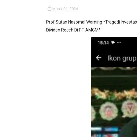
‎UCAPKAN TERIMA KASIH 
Maret 01, 2026
Terkait Pemberitaan Di De
Prof Sutan Nasomal Worning *Tragedi Investasi
Dividen Receh Di PT AMGM*
Pelayanan Air Bersih Kemba
Jangan "Masak Bodoh," Pej
Proyek Revitalisasi PAUD K