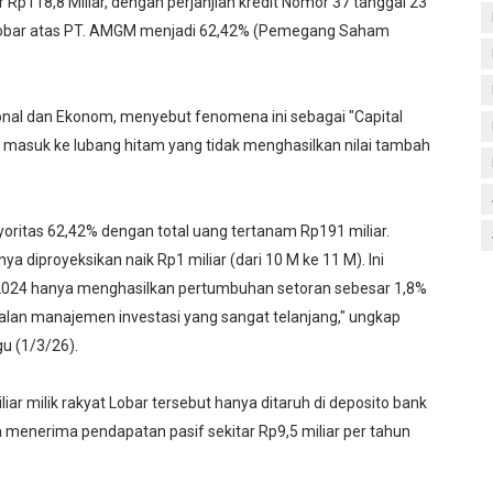
p118,8 Miliar, dengan perjanjian kredit Nomor 37 tanggal 23
obar atas PT. AMGM menjadi 62,42% (Pemegang Saham
onal dan Ekonom, menyebut fenomena ini sebagai "Capital
t masuk ke lubang hitam yang tidak menghasilkan nilai tambah
ritas 62,42% dengan total uang tertanam Rp191 miliar.
a diproyeksikan naik Rp1 miliar (dari 10 M ke 11 M). Ini
n 2024 hanya menghasilkan pertumbuhan setoran sebesar 1,8%
galan manajemen investasi yang sangat telanjang," ungkap
u (1/3/26).
ar milik rakyat Lobar tersebut hanya ditaruh di deposito bank
menerima pendapatan pasif sekitar Rp9,5 miliar per tahun