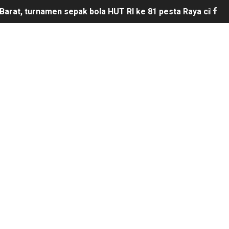
Barat, turnamen sepak bola HUT RI ke 81 pesta Raya cikeu
sepak bola se-kecamatan Cikeusik : peringati HUT- RI yang 
upati Bombana: Manton Buka Suara "Kami Tidak Pernah Me
mun Bangunan Tua Mendesak Direvitalisasi
ota Bogor, Wartawan Diminta "Uang Tambahan" Urus STNK H
sus Dugaan Pelanggaran Disiplin Anggota Polri Terkait Ga
ik Siaga Layani Atlet dan Masyarakat Selama Pesta Rakya
akan bermain antar" desa nanggala vs sukaseuneng di gela
bawang Memprihatinkan, Orang Tua Khawatir Dek Ambruk
di DPRD Depok Rp210,3 Juta, Siapa Saja yang Menikmatiny