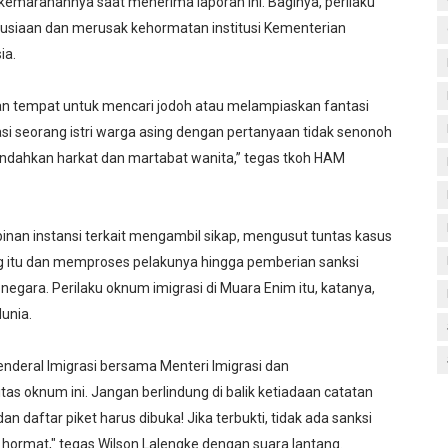
emarahannya saat menerima laporan ini. Baginya, perilaku
siaan dan merusak kehormatan institusi Kementerian
ia.
ukan tempat untuk mencari jodoh atau melampiaskan fantasi
si seorang istri warga asing dengan pertanyaan tidak senonoh
endahkan harkat dan martabat wanita,” tegas tkoh HAM
inan instansi terkait mengambil sikap, mengusut tuntas kasus
g itu dan memproses pelakunya hingga pemberian sanksi
 negara. Perilaku oknum imigrasi di Muara Enim itu, katanya,
unia.
nderal Imigrasi bersama Menteri Imigrasi dan
s oknum ini. Jangan berlindung di balik ketiadaan catatan
daftar piket harus dibuka! Jika terbukti, tidak ada sanksi
 hormat," tegas Wilson Lalengke dengan suara lantang.