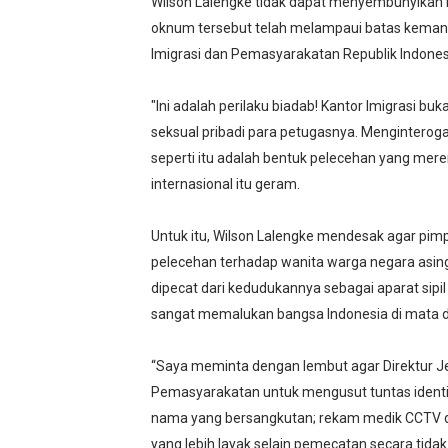
Wilson Lalengke tidak dapat menyembunyikan k
oknum tersebut telah melampaui batas kemanu
Imigrasi dan Pemasyarakatan Republik Indones
"Ini adalah perilaku biadab! Kantor Imigrasi b
seksual pribadi para petugasnya. Menginteroga
seperti itu adalah bentuk pelecehan yang mer
internasional itu geram.
Untuk itu, Wilson Lalengke mendesak agar pimp
pelecehan terhadap wanita warga negara asin
dipecat dari kedudukannya sebagai aparat sipil
sangat memalukan bangsa Indonesia di mata d
“Saya meminta dengan lembut agar Direktur Je
Pemasyarakatan untuk mengusut tuntas identita
nama yang bersangkutan; rekam medik CCTV dan 
yang lebih layak selain pemecatan secara tidak