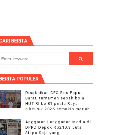
 HUT RI ke-81
 Kelompok Tani Hanya Terima Sebagian
Nyata bagi Seluruh Bangsa
CARI BERITA
p "Proyek Siluman
PEGAWAI BPN PAREPARE DILAPORKAN KE POLRES
 Tertibkan bendera luntur kusam dan Pasang Bendera Berca
BERITA POPULER
aan kepada Pelajar Membangun Generasi Berkarakter Men
Disaksikan CEO Bos Papua
Barat, turnamen sepak bola
aysia Yonarmed 19/Bogani, Perkuat Sinergitas TNI-Polri
HUT RI ke 81 pesta Raya
cikeusik 2026 semakin meriah
ntuan pemerintah
Anggaran Langganan Media di
DPRD Depok Rp210,3 Juta,
sik 2026 semakin meriah
Siapa Saja yang