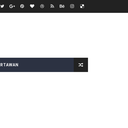
WI Pandeglang
ional Copot Korcam saketi
upaten Lampung Selatan
BAS Desak Audit Menyeluruh
duga Menghindar saat Dikonfirmasi
ARTAWAN
 SEMANGAT KEMERDEKAAN
itjaksono Sutarman
k
dkan Desa Maju dan Mandiri