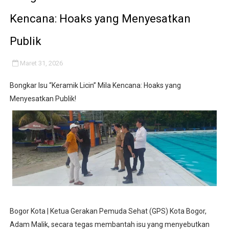
BLUD UPT Puskesmas Cikeusik Siaga Layani Atlet dan 
Kencana: Hoaks yang Menyesatkan
Turnamen sepok bola, yang akan bermain antar" desa n
Publik
Kondisi SMPN 2 Sungai Ambawang Memprihatinkan, Or
Maret 31, 2026
Anggaran Langganan Media di DPRD Depok Rp210,3 Juta
Bongkar Isu “Keramik Licin” Mila Kencana: Hoaks yang
Menyesatkan Publik!
DIRGAHAYU RI KE-81, HIDAYAT S.E Direktur Perumd
Bogor Kota | Ketua Gerakan Pemuda Sehat (GPS) Kota Bogor,
Adam Malik, secara tegas membantah isu yang menyebutkan