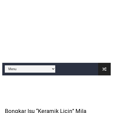
BM PAN Kabupaten Pandeglang Gelar "Goes To School
Kapolres Sanggau AKBP Kadek Ary Mahardika Kunjungi P
Satu Keluarga di Kp. Caringinlor Tinggal di Rumah Tak 
Proyek Revitalisasi PAUD KB Al-Hikmah Serang Rp361 J
Disaksikan CEO Bos Papua Barat, turnamen sepak bola 
Di ikuti 14 Desa Turnamen sepak bola se-kecamatan Cik
Dilaporkan Kuasa Hukum Bupati Bombana: Manton Buka
SMPN 2 Diminati Warga, Namun Bangunan Tua Mendesak 
Dugaan Pungli di Samsat Kota Bogor, Wartawan Dimint
Kasihumas Polres Lebak: Kasus Dugaan Pelanggaran Disi
Bongkar Isu “Keramik Licin” Mila