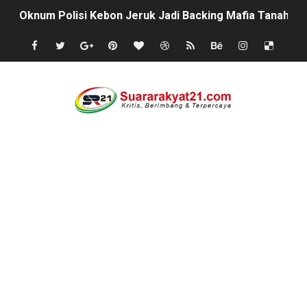
Oknum Polisi Kebon Jeruk Jadi Backing Mafia Tanah 
Ketua PWC, Apresiasi HUT- Ri yang ke 81, yang di sele
Dipercaya Forkopimcam, Sertu Eri Piatna Buktikan TNI 
Belajar dari Tiongkok, Kepala Desa Sindangheula Siap
Kapolsek Cikeusik Tegaskan Komitmen Jaga Keamanan 
Program Fisik Pertanian di Sindangresmi Dikelola Per
Peringati Kemerdekaan Indonesia ke-81, Bukan Sekada
Tanpa Papan Informasi & Identitas, Program Pertanian 
BPN PAREPARE: SERTIFIKAT DISERAHKAN TANPA IZIN,
Profesor Minta Presiden RI Perintahkan Semua Aparatu