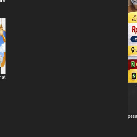
an
mat
pesa