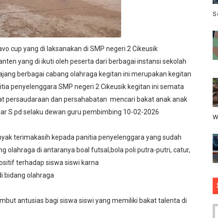
upati Bombana: Manton Buka Suara "Kami Tidak Pernah Me
S
mun Bangunan Tua Mendesak Direvitalisasi
avo cup yang di laksanakan di SMP negeri 2 Cikeusik
ota Bogor, Wartawan Diminta "Uang Tambahan" Urus STNK H
en yang di ikuti oleh peserta dari berbagai instansi sekolah
jang berbagai cabang olahraga kegitan ini merupakan kegitan
sus Dugaan Pelanggaran Disiplin Anggota Polri Terkait Ga
itia penyelenggara SMP negeri 2 Cikeusik kegitan ini semata
t persaudaraan dan persahabatan mencari bakat anak anak
 Mengelola Website Media Sendiri, Ini Kata Ketua DPC PP
jar S.pd selaku dewan guru pembimbing 10-02-2026
W
anyak terimakasih kepada panitia penyelenggara yang sudah
ahraga di antaranya boal futsal,bola poli putra-putri, catur,
positif terhadap siswa siswi karna
di bidang olahraga
mbut antusias bagi siswa siswi yang memiliki bakat talenta di