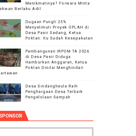
Menikmatinya? Forwara Minta
nutup Ruang Hak Jawab
ekwan Berlaku Adil
Dugaan Pungli 25%
Menyelimuti Proyek OPLAH di
Desa Pasir Sedang, Ketua
ilang
Poktan: Itu Sudah Kesepakatan
dai Mobil Ditangani Bid Propam Polda Banten
Pembangunan IRPOM TA 2026
di Desa Pasir Diduga
WI Pandeglang
Hamburkan Anggaran, Ketua
Poktan Dinilai Menghindari
artawan
‎Desa Sindangheula Raih
Penghargaan Desa Terbaik
Pengelolaan Sampah
SPONSOR