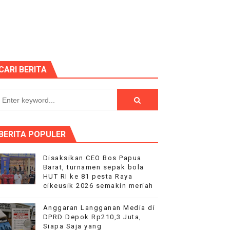
 Kelompok Tani Hanya Terima Sebagian
Nyata bagi Seluruh Bangsa
p "Proyek Siluman
CARI BERITA
PEGAWAI BPN PAREPARE DILAPORKAN KE POLRES
 Tertibkan bendera luntur kusam dan Pasang Bendera Berca
aan kepada Pelajar Membangun Generasi Berkarakter Men
BERITA POPULER
aysia Yonarmed 19/Bogani, Perkuat Sinergitas TNI-Polri
Disaksikan CEO Bos Papua
Barat, turnamen sepak bola
ntuan pemerintah
HUT RI ke 81 pesta Raya
cikeusik 2026 semakin meriah
sik 2026 semakin meriah
Anggaran Langganan Media di
DPRD Depok Rp210,3 Juta,
ke 81, Di saksikan Rebuan penonton
Siapa Saja yang