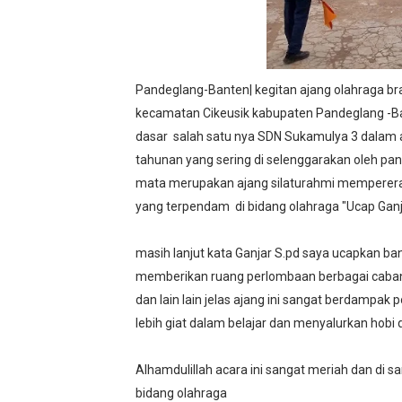
Dilaporkan Kuasa Hukum B
SMPN 2 Diminati Warga, Na
‎Pandeglang-Banten| kegitan ajang olahraga br
Dugaan Pungli di Samsat K
kecamatan Cikeusik kabupaten Pandeglang -Bant
dasar salah satu nya SDN Sukamulya 3 dalam a
Kasihumas Polres Lebak: Ka
tahunan yang sering di selenggarakan oleh pan
mata merupakan ajang silaturahmi memperera
Sudah Seharusnya Wartawan
yang terpendam di bidang olahraga "Ucap Gan
‎masih lanjut kata Ganjar S.pd saya ucapkan b
memberikan ruang perlombaan berbagai cabang ol
dan lain lain jelas ajang ini sangat berdampak 
‎lebih giat dalam belajar dan menyalurkan hobi 
Alhamdulillah acara ini sangat meriah dan di sa
bidang olahraga