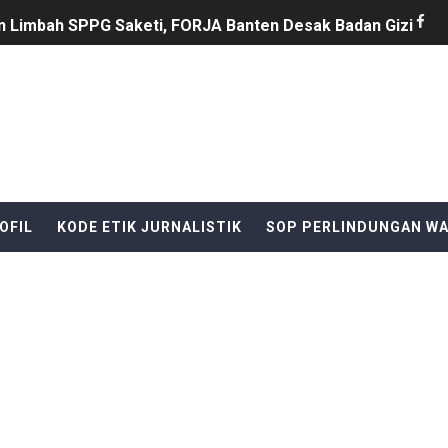
n Limbah SPPG Saketi, FORJA Banten Desak Badan Gizi Nas
SELATANAudiensi Bersama Kepala Dinas Perdagangan Kab
i Pinoh Disorot: Diduga Gunakan Material Urugan Ilegal, LI
B Al-Hikmah Serang Rp361 Juta Disorot, Kepala Sekolah Di
AYAT S.E Direktur Perumda Air Minum AJAK WARGA JAGA
OFIL
KODE ETIK JURNALISTIK
SOP PERLINDUNGAN W
Jadi Backing Mafia Tanah Merampas Hak Keluarga Ambar W
Ri yang ke 81, yang di selenggarakan di kecamatan Cikeusi
tu Eri Piatna Buktikan TNI Hadir Mengabdi untuk Rakyat
ala Desa Sindangheula Siap Terapkan Inovasi untuk Mewuju
n Komitmen Jaga Keamanan Selama Pesta Rakyat Cikeusik,