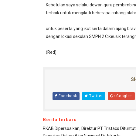
Kebetulan saya selaku dewan guru pembimbing
terbaik untuk mengikuti beberapa cabang olahr
untuk peserta yang ikut serta dalam ajang brav
dengan lokasi sekolah SMPN 2 Cikeusik terang
‎(Red)
SH
Facebook
Twitter
Google+
Berita terbaru
RKAB Dipersoalkan, Direktur PT Tristaco Dituntut
Diperiksa Dalam Aksi Nasional Di Jakarta