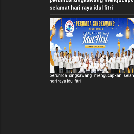
perumda singkawang mengucapk
selamat hari raya idul fitri
perumda singkawang mengucapkan sela
hari raya idul fitri