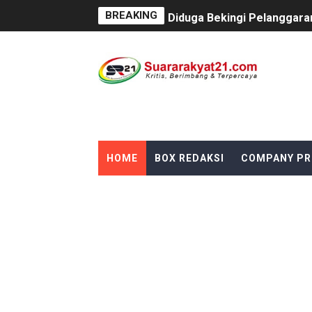
BREAKING
Diduga Bekingi Pelanggara
GIAT DPD APPSI LAMPUNG 
Proyek Rp7,15 Miliar Sunga
Proyek Revitalisasi PAUD K
DIRGAHAYU RI KE-81, HID
HOME
BOX REDAKSI
COMPANY PR
Oknum Polisi Kebon Jeruk 
Ketua PWC, Apresiasi HUT- 
Dipercaya Forkopimcam, Ser
Belajar dari Tiongkok, Kep
Kapolsek Cikeusik Tegaska