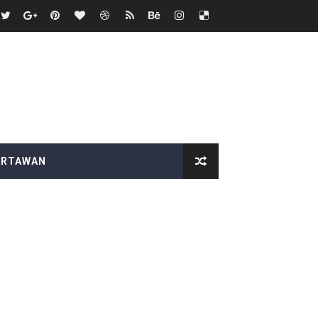
ional Copot Korcam saketi
upaten Lampung Selatan
BAS Desak Audit Menyeluruh
duga Menghindar saat Dikonfirmasi
 SEMANGAT KEMERDEKAAN
ARTAWAN
itjaksono Sutarman
k
dkan Desa Maju dan Mandiri
 HUT RI ke-81