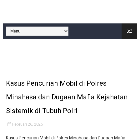
Kondisi SMPN 2 Sungai Ambawang Memprihatinkan, Or
Anggaran Langganan Media di DPRD Depok Rp210,3 Juta
Kado Proklamasi 1945 - 2026. Lomba Pidato antar RT si
IMO-Indonesia Hadiri Rakerkornas APINDO Ke XXXV di
Dipercaya Forkopimcam, Sertu Eri Piatna Buktikan TNI 
Kasus Pencurian Mobil di Polres
Minahasa dan Dugaan Mafia Kejahatan
Sistemik di Tubuh Polri
Februari 26, 2026
Kasus Pencurian Mobil di Polres Minahasa dan Dugaan Mafia