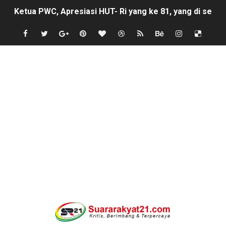
Ketua PWC, Apresiasi HUT- Ri yang ke 81, yang di sele
Belajar dari Tiongkok, Kepala Desa Sindangheula Siap
Kapolsek Cikeusik Tegaskan Komitmen Jaga Keamanan 
Program Fisik Pertanian di Sindangresmi Dikelola Per
Peringati Kemerdekaan Indonesia ke-81, Bukan Sekada
Tanpa Papan Informasi & Identitas, Program Pertanian 
BPN PAREPARE: SERTIFIKAT DISERAHKAN TANPA IZIN,
Profesor Minta Presiden RI Perintahkan Semua Aparatu
BM PAN Kabupaten Pandeglang Gelar "Goes To School
Kapolres Sanggau AKBP Kadek Ary Mahardika Kunjungi P