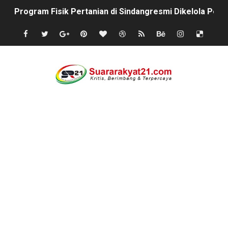
Program Fisik Pertanian di Sindangresmi Dikelola Per
Peringati Kemerdekaan Indonesia ke-81, Bukan Sekada
Tanpa Papan Informasi & Identitas, Program Pertanian 
BPN PAREPARE: SERTIFIKAT DISERAHKAN TANPA IZIN,
Profesor Minta Presiden RI Perintahkan Semua Aparatu
BM PAN Kabupaten Pandeglang Gelar "Goes To School
Kapolres Sanggau AKBP Kadek Ary Mahardika Kunjungi P
Satu Keluarga di Kp. Caringinlor Tinggal di Rumah Tak 
Proyek Revitalisasi PAUD KB Al-Hikmah Serang Rp361 J
Disaksikan CEO Bos Papua Barat, turnamen sepak bola 