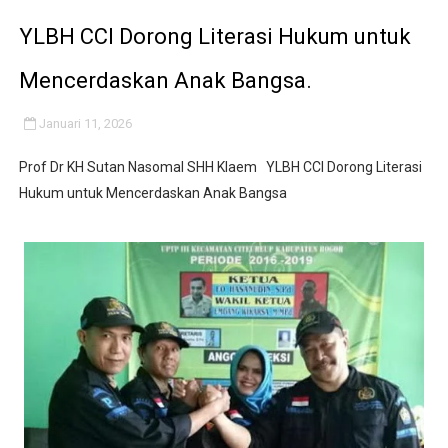
IMO-Indonesia Hadiri Rakerkornas APINDO Ke XXXV di
YLBH CCI Dorong Literasi Hukum untuk
Kepala KSP Jenderal Dudung Pimpin Peluncuran Buku 
Mencerdaskan Anak Bangsa.
Official Statement by the Royal Office of Morocco
Januari 11, 2026
Hebat! Ada Jalan Tol "Donald J. Trump" di Wilayah Sah
Prof Dr KH Sutan Nasomal SHH Klaem YLBH CCI Dorong Literasi
Hukum untuk Mencerdaskan Anak Bangsa
Kapolsek Cikeusik Tegaskan Komitmen Jaga Keamanan 