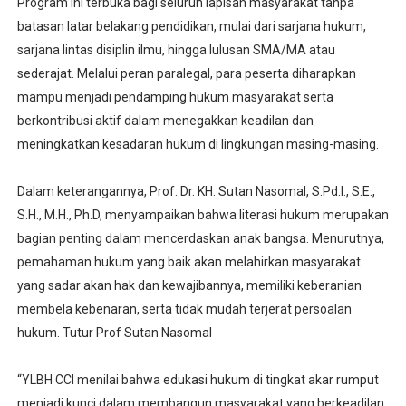
Program ini terbuka bagi seluruh lapisan masyarakat tanpa
batasan latar belakang pendidikan, mulai dari sarjana hukum,
sarjana lintas disiplin ilmu, hingga lulusan SMA/MA atau
sederajat. Melalui peran paralegal, para peserta diharapkan
mampu menjadi pendamping hukum masyarakat serta
berkontribusi aktif dalam menegakkan keadilan dan
meningkatkan kesadaran hukum di lingkungan masing-masing.
Dalam keterangannya, Prof. Dr. KH. Sutan Nasomal, S.Pd.I., S.E.,
S.H., M.H., Ph.D, menyampaikan bahwa literasi hukum merupakan
bagian penting dalam mencerdaskan anak bangsa. Menurutnya,
pemahaman hukum yang baik akan melahirkan masyarakat
yang sadar akan hak dan kewajibannya, memiliki keberanian
membela kebenaran, serta tidak mudah terjerat persoalan
hukum. Tutur Prof Sutan Nasomal
“YLBH CCI menilai bahwa edukasi hukum di tingkat akar rumput
menjadi kunci dalam membangun masyarakat yang berkeadilan,