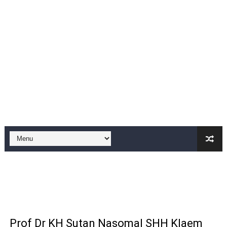
Di ikuti 14 Desa Turnamen sepak bola se-kecamatan Cik
Dilaporkan Kuasa Hukum Bupati Bombana: Manton Buka
SMPN 2 Diminati Warga, Namun Bangunan Tua Mendesak 
Dugaan Pungli di Samsat Kota Bogor, Wartawan Dimint
Kasihumas Polres Lebak: Kasus Dugaan Pelanggaran Disi
BLUD UPT Puskesmas Cikeusik Siaga Layani Atlet dan 
Turnamen sepok bola, yang akan bermain antar" desa n
Kondisi SMPN 2 Sungai Ambawang Memprihatinkan, Or
Anggaran Langganan Media di DPRD Depok Rp210,3 Juta
Kado Proklamasi 1945 - 2026. Lomba Pidato antar RT si
Prof Dr KH Sutan Nasomal SHH Klaem