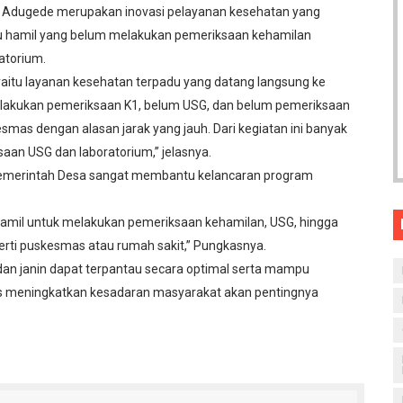
a Adugede merupakan inovasi pelayanan kesehatan yang
u hamil yang belum melakukan pemeriksaan kehamilan
atorium.
yaitu layanan kesehatan terpadu yang datang langsung ke
elakukan pemeriksaan K1, belum USG, dan belum pemeriksaan
smas dengan alasan jarak yang jauh. Dari kegiatan ini banyak
ksaan USG dan laboratorium,” jelasnya.
emerintah Desa sangat membantu kelancaran program
amil untuk melakukan pemeriksaan kehamilan, USG, hingga
perti puskesmas atau rumah sakit,” Pungkasnya.
u dan janin dapat terpantau secara optimal serta mampu
gus meningkatkan kesadaran masyarakat akan pentingnya