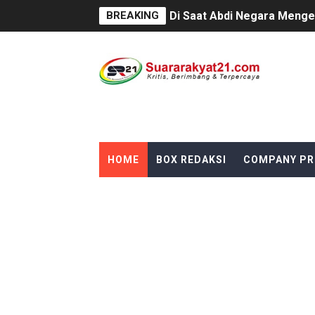
BREAKING
Di Saat Abdi Negara Mengelu
FORKS dan FORJA BANTEN So
Jaga kondisifitas polsek C
Rayakan Ulang Tahun, Faris
DIDUGA SENGAJA MEMBUAN
HOME
BOX REDAKSI
COMPANY PR
Cor beton di desa leuwi ba
Sudah Seharusnya Wartawan
Diduga Bekingi Pelanggara
GIAT DPD APPSI LAMPUNG 
Proyek Rp7,15 Miliar Sunga