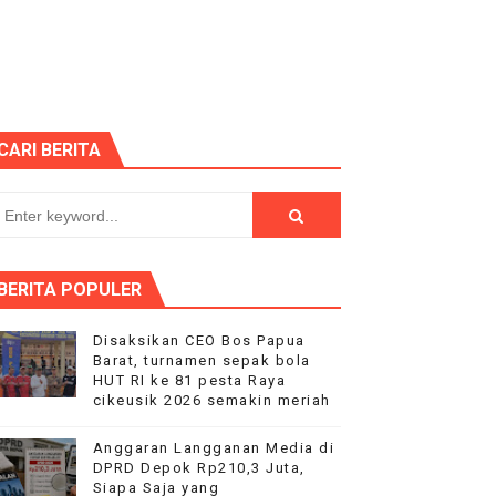
duga Menghindar saat Dikonfirmasi
 SEMANGAT KEMERDEKAAN
itjaksono Sutarman
CARI BERITA
k
dkan Desa Maju dan Mandiri
BERITA POPULER
 HUT RI ke-81
Disaksikan CEO Bos Papua
Barat, turnamen sepak bola
 Kelompok Tani Hanya Terima Sebagian
HUT RI ke 81 pesta Raya
cikeusik 2026 semakin meriah
Nyata bagi Seluruh Bangsa
Anggaran Langganan Media di
DPRD Depok Rp210,3 Juta,
p "Proyek Siluman
Siapa Saja yang