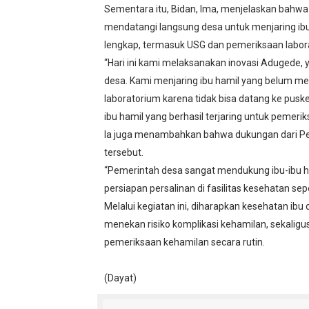
Sementara itu, Bidan, Ima, menjelaskan bahw
mendatangi langsung desa untuk menjaring ib
lengkap, termasuk USG dan pemeriksaan labor
“Hari ini kami melaksanakan inovasi Adugede, 
desa. Kami menjaring ibu hamil yang belum m
laboratorium karena tidak bisa datang ke puske
ibu hamil yang berhasil terjaring untuk pemeri
Ia juga menambahkan bahwa dukungan dari P
tersebut.
“Pemerintah desa sangat mendukung ibu-ibu h
persiapan persalinan di fasilitas kesehatan se
Melalui kegiatan ini, diharapkan kesehatan ib
menekan risiko komplikasi kehamilan, sekali
pemeriksaan kehamilan secara rutin.
(Dayat)