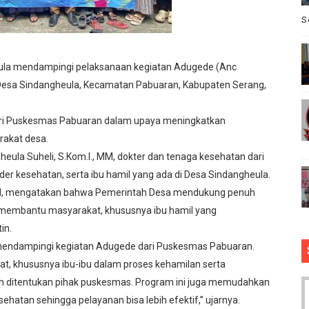
T DISERAHKAN TANPA IZIN, LALU DIJUAL BELI GELAP! — 
S
I Perintahkan Semua Aparatur Negara Di Seluruh Indonesia
ula mendampingi pelaksanaan kegiatan Adugede (Anc
ang Gelar "Goes To School", Tanamkan Semangat Kebangs
u Desa Sindangheula, Kecamatan Pabuaran, Kabupaten Serang,
ek Ary Mahardika Kunjungi Pos Kotis Satgas Pamtas RI-Mal
dari Puskesmas Pabuaran dalam upaya meningkatkan
rakat desa.
 Yonarmed 19/Bogani Tanamkan Disiplin dan Jiwa Kepemimp
heula Suheli, S.Kom.I., MM, dokter dan tenaga kesehatan dari
er kesehatan, serta ibu hamil yang ada di Desa Sindangheula.
, MM, mengatakan bahwa Pemerintah Desa mendukung penuh
 membantu masyarakat, khususnya ibu hamil yang
in.
 mendampingi kegiatan Adugede dari Puskesmas Pabuaran.
t, khususnya ibu-ibu dalam proses kehamilan serta
ah ditentukan pihak puskesmas. Program ini juga memudahkan
sehatan sehingga pelayanan bisa lebih efektif,” ujarnya.