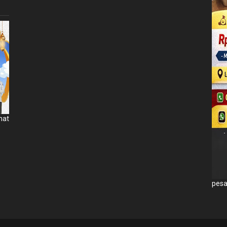
mat
pesa