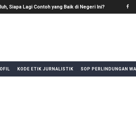
h, Siapa Lagi Contoh yang Baik di Negeri Ini?
roti Dapur MBG di Kecamatan Saketi, BGN Diminta Lakuka
ikeusik bersama koramil, siap amankan pertandingan sepak 
 Redaktur Reporternews Dihargai Atas Integritas dan Dedik
G SAMPAH KE BANTARAN SUNGAI LUBAI OLEH PEKERJA D
OFIL
KODE ETIK JURNALISTIK
SOP PERLINDUNGAN W
lang anggaran Tahun 2025 tidak di selesaikan : pihak kecam
 Mengelola Website Media Sendiri, Ini Kata Ketua DPC PP
n Limbah SPPG Saketi, FORJA Banten Desak Badan Gizi Nas
SELATANAudiensi Bersama Kepala Dinas Perdagangan Kab
i Pinoh Disorot: Diduga Gunakan Material Urugan Ilegal, LI