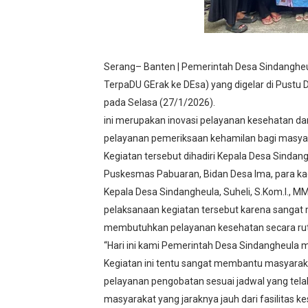
BPN PAREPARE: SERTIFIKA
Profesor Minta Presiden R
Serang– Banten | Pemerintah Desa Sindanghe
BM PAN Kabupaten Pandegl
TerpaDU GErak ke DEsa) yang digelar di Pust
pada Selasa (27/1/2026).
Kapolres Sanggau AKBP Kad
ini merupakan inovasi pelayanan kesehatan 
pelayanan pemeriksaan kehamilan bagi masya
Satgas Pamtas RI-Malaysia
Kegiatan tersebut dihadiri Kepala Desa Sindang
Puskesmas Pabuaran, Bidan Desa Ima, para kad
Kepala Desa Sindangheula, Suheli, S.Kom.I.
pelaksanaan kegiatan tersebut karena sangat
membutuhkan pelayanan kesehatan secara rut
“Hari ini kami Pemerintah Desa Sindangheula
Kegiatan ini tentu sangat membantu masyaraka
pelayanan pengobatan sesuai jadwal yang tel
masyarakat yang jaraknya jauh dari fasilitas ke