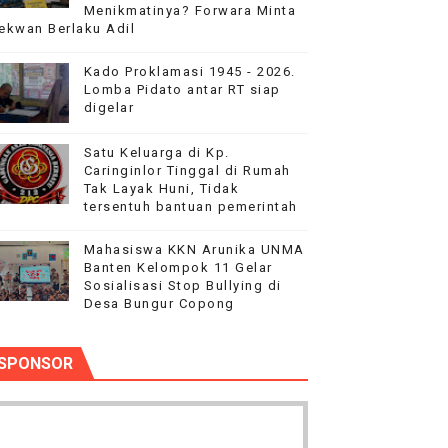
Menikmatinya? Forwara Minta
PEGAWAI BPN PAREPARE DILAPORKAN KE POLRES
ekwan Berlaku Adil
 Tertibkan bendera luntur kusam dan Pasang Bendera Berca
Kado Proklamasi 1945 - 2026.
Lomba Pidato antar RT siap
digelar
aan kepada Pelajar Membangun Generasi Berkarakter Men
Satu Keluarga di Kp.
aysia Yonarmed 19/Bogani, Perkuat Sinergitas TNI-Polri
Caringinlor Tinggal di Rumah
Tak Layak Huni, Tidak
inan kepada Pelajar SMPN 1 Entikong
tersentuh bantuan pemerintah
Mahasiswa KKN Arunika UNMA
Banten Kelompok 11 Gelar
Sosialisasi Stop Bullying di
Desa Bungur Copong
SPONSOR