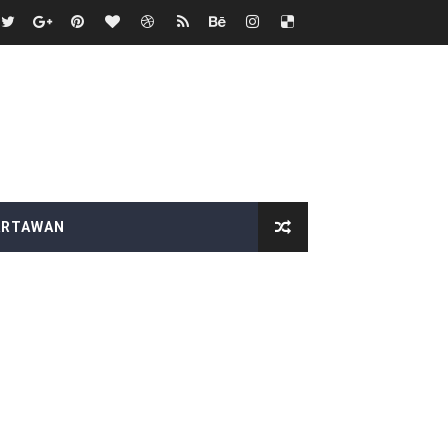
n Evaluasi Menyeluruh
bola
asinya
ARI PT EPIK INTEGRATEDEPC
ARTAWAN
atan tutup mata
WI Pandeglang
ional Copot Korcam saketi
upaten Lampung Selatan
BAS Desak Audit Menyeluruh