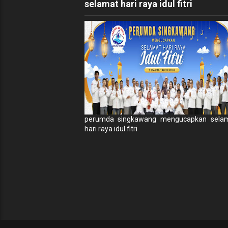
selamat hari raya idul fitri
perumda singkawang mengucapkan sela
hari raya idul fitri