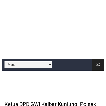
DIDUGA SENGAJA MEMBUANG SAMPAH KE BANTARAN SU
Cor beton di desa leuwi balang anggaran Tahun 2025 tid
Sudah Seharusnya Wartawan Mengelola Website Media S
Diduga Bekingi Pelanggaran Limbah SPPG Saketi, FORJ
GIAT DPD APPSI LAMPUNG SELATANAudiensi Bersama K
Proyek Rp7,15 Miliar Sungai Pinoh Disorot: Diduga Gun
Proyek Revitalisasi PAUD KB Al-Hikmah Serang Rp361 J
DIRGAHAYU RI KE-81, HIDAYAT S.E Direktur Perumd
Oknum Polisi Kebon Jeruk Jadi Backing Mafia Tanah 
Ketua PWC, Apresiasi HUT- Ri yang ke 81, yang di sele
Ketua DPD GWI Kalbar Kunjungi Polsek