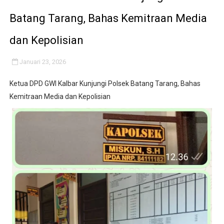
Dipercaya Forkopimcam, Sertu Eri Piatna Buktikan TNI 
Batang Tarang, Bahas Kemitraan Media
Belajar dari Tiongkok, Kepala Desa Sindangheula Siap
dan Kepolisian
Kapolsek Cikeusik Tegaskan Komitmen Jaga Keamanan 
Januari 23, 2026
‎KKN UNMA Banten Kelompok 13: Dorong UMKM Desa Curu
Ketua DPD GWI Kalbar Kunjungi Polsek Batang Tarang, Bahas
Kemitraan Media dan Kepolisian
Indonesia Hanya Jadi Penonton, Prof. Sutan Nasomal 