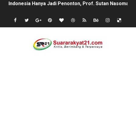
Abdul Rokib Laporkan Dugaan Pengeroyokan & Intimidas
Apa sebab Caringin berhak menjadi Kabupaten ?
semarak antusias warga peringati HUT- RI yang ke 81, 
SISWA KELAS 2 MI MUHAMMAD NAWAWI DIDUGA DIBUL
Mafia Busuk Institusi Hukum di Pinrang Bersekongkol Kr
Satgas Pamtas RI-Malaysia Yonarmed 19/Bogani Tanamk
Di Saat Abdi Negara Mengeluh, Siapa Lagi Contoh yang B
FORKS dan FORJA BANTEN Soroti Dapur MBG di Kecamat
Jaga kondisifitas polsek Cikeusik bersama koramil, si
Rayakan Ulang Tahun, Faris Redaktur Reporternews Diha