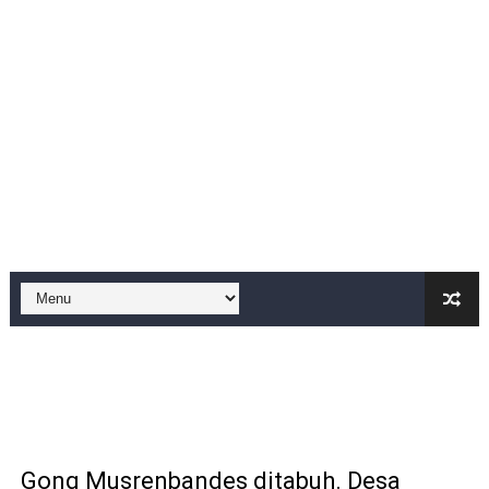
BPN PAREPARE: SERTIFIKAT DISERAHKAN TANPA IZIN,
Profesor Minta Presiden RI Perintahkan Semua Aparatu
BM PAN Kabupaten Pandeglang Gelar "Goes To School
Kapolres Sanggau AKBP Kadek Ary Mahardika Kunjungi P
Satu Keluarga di Kp. Caringinlor Tinggal di Rumah Tak 
Disaksikan CEO Bos Papua Barat, turnamen sepak bola 
Di ikuti 14 Desa Turnamen sepak bola se-kecamatan Cik
Dilaporkan Kuasa Hukum Bupati Bombana: Manton Buka
SMPN 2 Diminati Warga, Namun Bangunan Tua Mendesak 
Dugaan Pungli di Samsat Kota Bogor, Wartawan Dimint
Gong Musrenbandes ditabuh. Desa