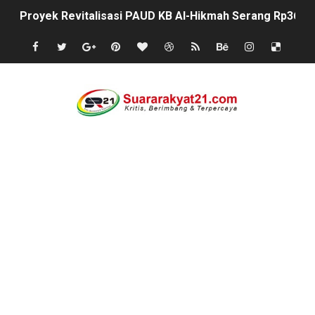
Proyek Revitalisasi PAUD KB Al-Hikmah Serang Rp361 J
DIRGAHAYU RI KE-81, HIDAYAT S.E Direktur Perumd
Oknum Polisi Kebon Jeruk Jadi Backing Mafia Tanah 
Ketua PWC, Apresiasi HUT- Ri yang ke 81, yang di sele
Dipercaya Forkopimcam, Sertu Eri Piatna Buktikan TNI 
Belajar dari Tiongkok, Kepala Desa Sindangheula Siap
Kapolsek Cikeusik Tegaskan Komitmen Jaga Keamanan 
Program Fisik Pertanian di Sindangresmi Dikelola Per
Peringati Kemerdekaan Indonesia ke-81, Bukan Sekada
Tanpa Papan Informasi & Identitas, Program Pertanian 