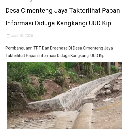
Kepala KSP Jenderal Dudung Pimpin Peluncuran Buku 
Desa Cimenteng Jaya Takterlihat Papan
Official Statement by the Royal Office of Morocco
Informasi Diduga Kangkangi UUD Kip
Hebat! Ada Jalan Tol "Donald J. Trump" di Wilayah Sah
Juni 10, 2026
Kapolsek Cikeusik Tegaskan Komitmen Jaga Keamanan 
Pembanguann TPT Dan Draenase Di Desa Cimenteng Jaya
Takterlihat Papan Informasi Diduga Kangkangi UUD Kip
Program Fisik Pertanian di Sindangresmi Dikelola Per