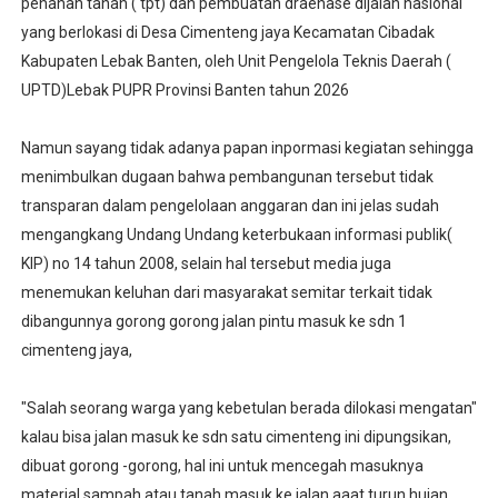
penahan tanah ( tpt) dan pembuatan draenase dijalan nasional
yang berlokasi di Desa Cimenteng jaya Kecamatan Cibadak
Kabupaten Lebak Banten, oleh Unit Pengelola Teknis Daerah (
UPTD)Lebak PUPR Provinsi Banten tahun 2026
Namun sayang tidak adanya papan inpormasi kegiatan sehingga
menimbulkan dugaan bahwa pembangunan tersebut tidak
transparan dalam pengelolaan anggaran dan ini jelas sudah
mengangkang Undang Undang keterbukaan informasi publik(
KIP) no 14 tahun 2008, selain hal tersebut media juga
menemukan keluhan dari masyarakat semitar terkait tidak
dibangunnya gorong gorong jalan pintu masuk ke sdn 1
cimenteng jaya,
"Salah seorang warga yang kebetulan berada dilokasi mengatan"
kalau bisa jalan masuk ke sdn satu cimenteng ini dipungsikan,
dibuat gorong -gorong, hal ini untuk mencegah masuknya
material sampah atau tanah masuk ke jalan aaat turun hujan,