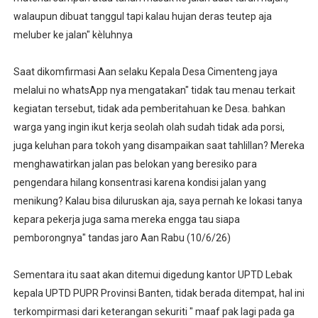
walaupun dibuat tanggul tapi kalau hujan deras teutep aja
meluber ke jalan" kèluhnya
Saat dikomfirmasi Aan selaku Kepala Desa Cimenteng jaya
melalui no whatsApp nya mengatakan" tidak tau menau terkait
kegiatan tersebut, tidak ada pemberitahuan ke Desa. bahkan
warga yang ingin ikut kerja seolah olah sudah tidak ada porsi,
juga keluhan para tokoh yang disampaikan saat tahlillan? Mereka
menghawatirkan jalan pas belokan yang beresiko para
pengendara hilang konsentrasi karena kondisi jalan yang
menikung? Kalau bisa diluruskan aja, saya pernah ke lokasi tanya
kepara pekerja juga sama mereka engga tau siapa
pemborongnya" tandas jaro Aan Rabu (10/6/26)
Sementara itu saat akan ditemui digedung kantor UPTD Lebak
kepala UPTD PUPR Provinsi Banten, tidak berada ditempat, hal ini
terkompirmasi dari keterangan sekuriti " maaf pak lagi pada ga