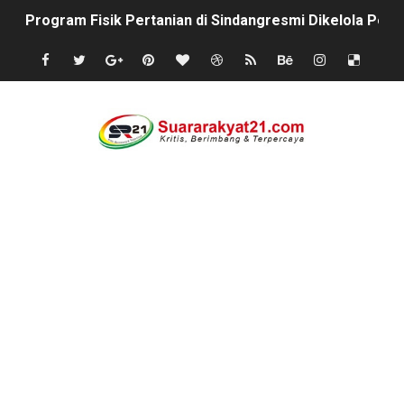
Peringati Kemerdekaan Indonesia ke-81, Bukan Sekada
Tanpa Papan Informasi & Identitas, Program Pertanian 
BPN PAREPARE: SERTIFIKAT DISERAHKAN TANPA IZIN,
Profesor Minta Presiden RI Perintahkan Semua Aparatu
BM PAN Kabupaten Pandeglang Gelar "Goes To School
Kapolres Sanggau AKBP Kadek Ary Mahardika Kunjungi P
Satu Keluarga di Kp. Caringinlor Tinggal di Rumah Tak 
Proyek Revitalisasi PAUD KB Al-Hikmah Serang Rp361 J
Disaksikan CEO Bos Papua Barat, turnamen sepak bola 
Di ikuti 14 Desa Turnamen sepak bola se-kecamatan Cik