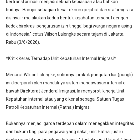
bertransformasi menjadi sebuah kebiasaan atau bahkan
budaya. Hampir sebagian besar oknum pejabat dan staf imigrasi
disinyalir melakukan kedua bentuk kejahatan tersebut dengan
kedok birokrasi pengurusan izin tinggal bagi warga negara asing
di Indonesia," cetus Wilson Lalengke secara tajam di Jakarta,
Rabu (3/6/2026).
*Kritik Keras Terhadap Unit Kepatuhan Internal Imigrasi*
Menurut Wilson Lalengke, suburnya praktik pungutan liar (pungli)
ini diperparah oleh mandulnya sistem pengawasan internal di
bawah Direktorat Jenderal Imigrasi. Ia menyoroti kinerja Unit
Kepatuhan Internal atau yang dikenal sebagai Satuan Tugas
Patroli Kepatuhan Internal (Patnal) Imigrasi.
Bukannya menjadi garda terdepan dalam menegakkan integritas
dan hukum bagi para pegawai yang nakal, unit Patnal justru
dinilai mandul dan bersikap defensif. "Perilaku unit Patnal Ditjen