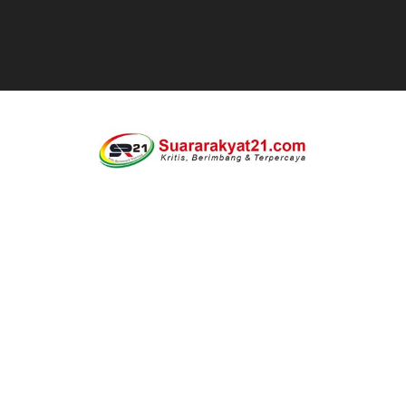
Jaga kondisifitas polsek Cikeusik bersama koramil, si
Rayakan Ulang Tahun, Faris Redaktur Reporternews Diha
DIDUGA SENGAJA MEMBUANG SAMPAH KE BANTARAN SU
Cor beton di desa leuwi balang anggaran Tahun 2025 tid
Sudah Seharusnya Wartawan Mengelola Website Media S
Diduga Bekingi Pelanggaran Limbah SPPG Saketi, FORJ
GIAT DPD APPSI LAMPUNG SELATANAudiensi Bersama K
Proyek Rp7,15 Miliar Sungai Pinoh Disorot: Diduga Gun
Proyek Revitalisasi PAUD KB Al-Hikmah Serang Rp361 J
DIRGAHAYU RI KE-81, HIDAYAT S.E Direktur Perumd