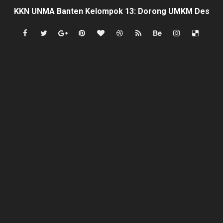
‎KKN UNMA Banten Kelompok 13: Dorong UMKM Desa Curu
Indonesia Hanya Jadi Penonton, Prof. Sutan Nasomal 
Abdul Rokib Laporkan Dugaan Pengeroyokan & Intimidas
Apa sebab Caringin berhak menjadi Kabupaten ?
semarak antusias warga peringati HUT- RI yang ke 81, 
SISWA KELAS 2 MI MUHAMMAD NAWAWI DIDUGA DIBUL
Mafia Busuk Institusi Hukum di Pinrang Bersekongkol Kr
Satgas Pamtas RI-Malaysia Yonarmed 19/Bogani Tanamk
Di Saat Abdi Negara Mengeluh, Siapa Lagi Contoh yang B
FORKS dan FORJA BANTEN Soroti Dapur MBG di Kecamat