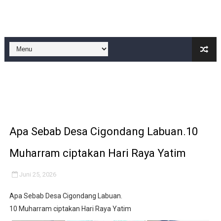
‎UCAPKAN TERIMA KASIH PIHAK SEKOLAH KEPADA K
Terkait Pemberitaan Di Desa Lewibalang : Camat keca
Pelayanan Air Bersih Kembali Menjadi Sorotan
Jangan "Masak Bodoh," Pejabat Harus Layani Kompirm
Proyek Revitalisasi PAUD KB Al-Hikmah Serang Rp361 J
Apa Sebab Desa Cigondang Labuan.10
Muharram ciptakan Hari Raya Yatim
Juni 25, 2026
Apa Sebab Desa Cigondang Labuan.
10 Muharram ciptakan Hari Raya Yatim