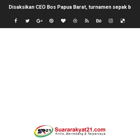
Disaksikan CEO Bos Papua Barat, turnamen sepak bola 
Di ikuti 14 Desa Turnamen sepak bola se-kecamatan Cik
Dilaporkan Kuasa Hukum Bupati Bombana: Manton Buka
SMPN 2 Diminati Warga, Namun Bangunan Tua Mendesak 
Dugaan Pungli di Samsat Kota Bogor, Wartawan Dimint
Kasihumas Polres Lebak: Kasus Dugaan Pelanggaran Disi
BLUD UPT Puskesmas Cikeusik Siaga Layani Atlet dan 
Turnamen sepok bola, yang akan bermain antar" desa n
Kondisi SMPN 2 Sungai Ambawang Memprihatinkan, Or
Anggaran Langganan Media di DPRD Depok Rp210,3 Juta