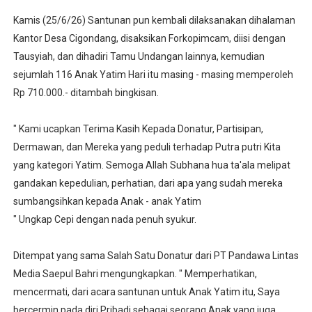
Kamis (25/6/26) Santunan pun kembali dilaksanakan dihalaman
Kantor Desa Cigondang, disaksikan Forkopimcam, diisi dengan
Tausyiah, dan dihadiri Tamu Undangan lainnya, kemudian
sejumlah 116 Anak Yatim Hari itu masing - masing memperoleh
Rp 710.000.- ditambah bingkisan.
" Kami ucapkan Terima Kasih Kepada Donatur, Partisipan,
Dermawan, dan Mereka yang peduli terhadap Putra putri Kita
yang kategori Yatim. Semoga Allah Subhana hua ta'ala melipat
gandakan kepedulian, perhatian, dari apa yang sudah mereka
sumbangsihkan kepada Anak - anak Yatim
" Ungkap Cepi dengan nada penuh syukur.
Ditempat yang sama Salah Satu Donatur dari PT Pandawa Lintas
Media Saepul Bahri mengungkapkan. " Memperhatikan,
mencermati, dari acara santunan untuk Anak Yatim itu, Saya
bercermin pada diri Pribadi sebagai seorang Anak yang juga