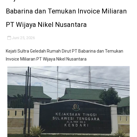
Mahasiswa KKN Arunika UNMA Banten Kelompok 11 Gelar
Babarina dan Temukan Invoice Miliaran
Turnamen voli putra-putri meriahkan, HUT Ri yang ke 
PT Wijaya Nikel Nusantara
‎UCAPKAN TERIMA KASIH PIHAK SEKOLAH KEPADA K
Juni 25, 2026
BM PAN Kabupaten Pandeglang Gelar "Goes To School
Kejati Sultra Geledah Rumah Dirut PT Babarina dan Temukan
Invoice Miliaran PT Wijaya Nikel Nusantara
Kapolres Sanggau AKBP Kadek Ary Mahardika Kunjungi P