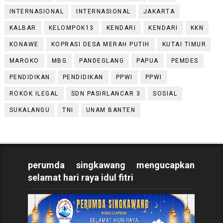
INTERNASIONAL
INTERNASIONAL
JAKARTA
KALBAR
KELOMPOK13
KENDARI
KENDARI
KKN
KONAWE
KOPRASI DESA MERAH PUTIH
KUTAI TIMUR
MAROKO
MBG
PANDEGLANG
PAPUA
PEMDES
PENDIDIKAN
PENDIDIKAN
PPWI
PPWI
ROKOK ILEGAL
SDN PASIRLANCAR 3
SOSIAL
SUKALANGU
TNI
UNAM BANTEN
perumda singkawang mengucapkan
selamat hari raya idul fitri