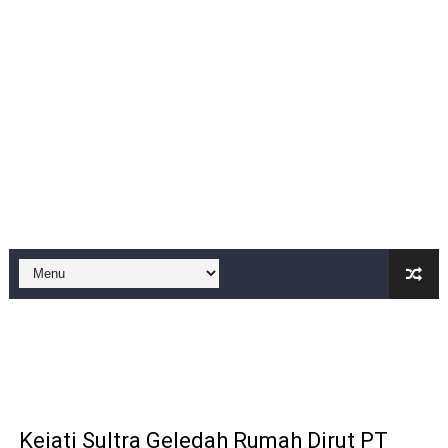
Kondisi SMPN 2 Sungai Ambawang Memprihatinkan, Or
Anggaran Langganan Media di DPRD Depok Rp210,3 Juta
Kado Proklamasi 1945 - 2026. Lomba Pidato antar RT si
IMO-Indonesia Hadiri Rakerkornas APINDO Ke XXXV di
Kepala KSP Jenderal Dudung Pimpin Peluncuran Buku 
Official Statement by the Royal Office of Morocco
Hebat! Ada Jalan Tol "Donald J. Trump" di Wilayah Sah
Ketika Praperadilan Ditolak, Pertanyaan Itu Tetap Tingg
Prof DR Sutan Nasomal : Tidak Perlu Takut Dengan Aks
KKN Kelompok 13 UNMA Banten Sosialisasikan Literasi 
Kejati Sultra Geledah Rumah Dirut PT