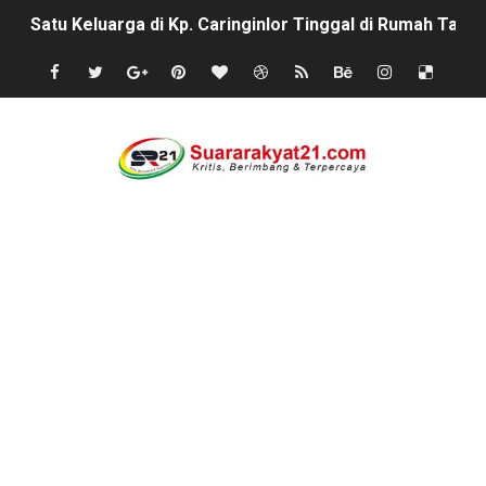
Satu Keluarga di Kp. Caringinlor Tinggal di Rumah Tak 
Proyek Revitalisasi PAUD KB Al-Hikmah Serang Rp361 J
Disaksikan CEO Bos Papua Barat, turnamen sepak bola 
Di ikuti 14 Desa Turnamen sepak bola se-kecamatan Cik
Dilaporkan Kuasa Hukum Bupati Bombana: Manton Buka
SMPN 2 Diminati Warga, Namun Bangunan Tua Mendesak 
Dugaan Pungli di Samsat Kota Bogor, Wartawan Dimint
Kasihumas Polres Lebak: Kasus Dugaan Pelanggaran Disi
BLUD UPT Puskesmas Cikeusik Siaga Layani Atlet dan 
Turnamen sepok bola, yang akan bermain antar" desa n