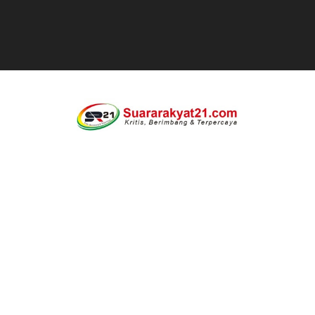
BM PAN Kabupaten Pandeglang Gelar "Goes To School
Kapolres Sanggau AKBP Kadek Ary Mahardika Kunjungi P
Satu Keluarga di Kp. Caringinlor Tinggal di Rumah Tak 
Disaksikan CEO Bos Papua Barat, turnamen sepak bola 
Di ikuti 14 Desa Turnamen sepak bola se-kecamatan Cik
Dilaporkan Kuasa Hukum Bupati Bombana: Manton Buka
SMPN 2 Diminati Warga, Namun Bangunan Tua Mendesak 
Dugaan Pungli di Samsat Kota Bogor, Wartawan Dimint
Kasihumas Polres Lebak: Kasus Dugaan Pelanggaran Disi
BLUD UPT Puskesmas Cikeusik Siaga Layani Atlet dan 