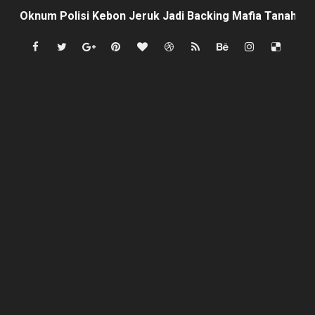
Oknum Polisi Kebon Jeruk Jadi Backing Mafia Tanah 
Ketua PWC, Apresiasi HUT- Ri yang ke 81, yang di sele
Dipercaya Forkopimcam, Sertu Eri Piatna Buktikan TNI 
Belajar dari Tiongkok, Kepala Desa Sindangheula Siap
Kapolsek Cikeusik Tegaskan Komitmen Jaga Keamanan 
Program Fisik Pertanian di Sindangresmi Dikelola Per
Peringati Kemerdekaan Indonesia ke-81, Bukan Sekada
Tanpa Papan Informasi & Identitas, Program Pertanian 
BPN PAREPARE: SERTIFIKAT DISERAHKAN TANPA IZIN,
Profesor Minta Presiden RI Perintahkan Semua Aparatu