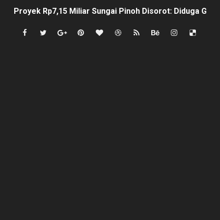
Proyek Rp7,15 Miliar Sungai Pinoh Disorot: Diduga Gun
Proyek Revitalisasi PAUD KB Al-Hikmah Serang Rp361 J
DIRGAHAYU RI KE-81, HIDAYAT S.E Direktur Perumd
Oknum Polisi Kebon Jeruk Jadi Backing Mafia Tanah 
Ketua PWC, Apresiasi HUT- Ri yang ke 81, yang di sele
Dipercaya Forkopimcam, Sertu Eri Piatna Buktikan TNI 
Belajar dari Tiongkok, Kepala Desa Sindangheula Siap
Kapolsek Cikeusik Tegaskan Komitmen Jaga Keamanan 
Program Fisik Pertanian di Sindangresmi Dikelola Per
Peringati Kemerdekaan Indonesia ke-81, Bukan Sekada