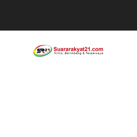
Tanpa Papan Informasi & Identitas, Program Pertanian 
BPN PAREPARE: SERTIFIKAT DISERAHKAN TANPA IZIN,
Profesor Minta Presiden RI Perintahkan Semua Aparatu
BM PAN Kabupaten Pandeglang Gelar "Goes To School
Kapolres Sanggau AKBP Kadek Ary Mahardika Kunjungi P
Satu Keluarga di Kp. Caringinlor Tinggal di Rumah Tak 
Disaksikan CEO Bos Papua Barat, turnamen sepak bola 
Di ikuti 14 Desa Turnamen sepak bola se-kecamatan Cik
Dilaporkan Kuasa Hukum Bupati Bombana: Manton Buka
SMPN 2 Diminati Warga, Namun Bangunan Tua Mendesak 