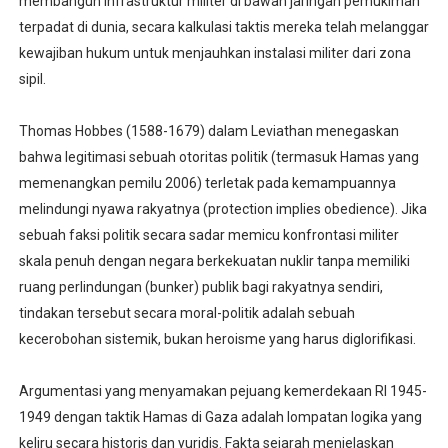
membangun infrastruktur militer di bawah jaringan pemukiman
terpadat di dunia, secara kalkulasi taktis mereka telah melanggar
kewajiban hukum untuk menjauhkan instalasi militer dari zona
sipil.
Thomas Hobbes (1588-1679) dalam Leviathan menegaskan
bahwa legitimasi sebuah otoritas politik (termasuk Hamas yang
memenangkan pemilu 2006) terletak pada kemampuannya
melindungi nyawa rakyatnya (protection implies obedience). Jika
sebuah faksi politik secara sadar memicu konfrontasi militer
skala penuh dengan negara berkekuatan nuklir tanpa memiliki
ruang perlindungan (bunker) publik bagi rakyatnya sendiri,
tindakan tersebut secara moral-politik adalah sebuah
kecerobohan sistemik, bukan heroisme yang harus diglorifikasi.
Argumentasi yang menyamakan pejuang kemerdekaan RI 1945-
1949 dengan taktik Hamas di Gaza adalah lompatan logika yang
keliru secara historis dan yuridis. Fakta sejarah menjelaskan