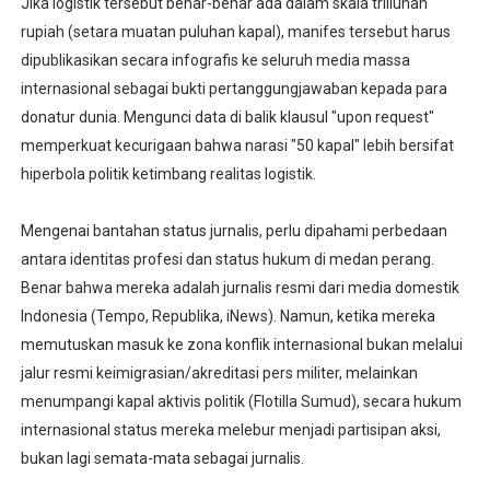
Jika logistik tersebut benar-benar ada dalam skala triliunan
rupiah (setara muatan puluhan kapal), manifes tersebut harus
dipublikasikan secara infografis ke seluruh media massa
internasional sebagai bukti pertanggungjawaban kepada para
donatur dunia. Mengunci data di balik klausul "upon request"
memperkuat kecurigaan bahwa narasi "50 kapal" lebih bersifat
hiperbola politik ketimbang realitas logistik.
Mengenai bantahan status jurnalis, perlu dipahami perbedaan
antara identitas profesi dan status hukum di medan perang.
Benar bahwa mereka adalah jurnalis resmi dari media domestik
Indonesia (Tempo, Republika, iNews). Namun, ketika mereka
memutuskan masuk ke zona konflik internasional bukan melalui
jalur resmi keimigrasian/akreditasi pers militer, melainkan
menumpangi kapal aktivis politik (Flotilla Sumud), secara hukum
internasional status mereka melebur menjadi partisipan aksi,
bukan lagi semata-mata sebagai jurnalis.