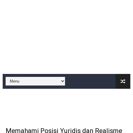
Dipercaya Forkopimcam, Sertu Eri Piatna Buktikan TNI 
Belajar dari Tiongkok, Kepala Desa Sindangheula Siap
Kapolsek Cikeusik Tegaskan Komitmen Jaga Keamanan 
Program Fisik Pertanian di Sindangresmi Dikelola Per
Peringati Kemerdekaan Indonesia ke-81, Bukan Sekada
Tanpa Papan Informasi & Identitas, Program Pertanian 
BPN PAREPARE: SERTIFIKAT DISERAHKAN TANPA IZIN,
Profesor Minta Presiden RI Perintahkan Semua Aparatu
BM PAN Kabupaten Pandeglang Gelar "Goes To School
Kapolres Sanggau AKBP Kadek Ary Mahardika Kunjungi P
Memahami Posisi Yuridis dan Realisme