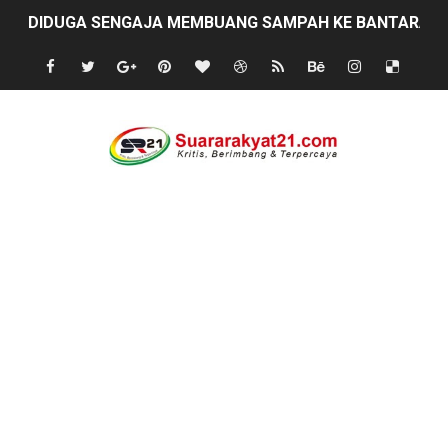
DIDUGA SENGAJA MEMBUANG SAMPAH KE BANTARAN SU
Cor beton di desa leuwi balang anggaran Tahun 2025 tid
Sudah Seharusnya Wartawan Mengelola Website Media S
Diduga Bekingi Pelanggaran Limbah SPPG Saketi, FORJ
GIAT DPD APPSI LAMPUNG SELATANAudiensi Bersama K
Proyek Rp7,15 Miliar Sungai Pinoh Disorot: Diduga Gun
Proyek Revitalisasi PAUD KB Al-Hikmah Serang Rp361 J
DIRGAHAYU RI KE-81, HIDAYAT S.E Direktur Perumd
Oknum Polisi Kebon Jeruk Jadi Backing Mafia Tanah 
Ketua PWC, Apresiasi HUT- Ri yang ke 81, yang di sele