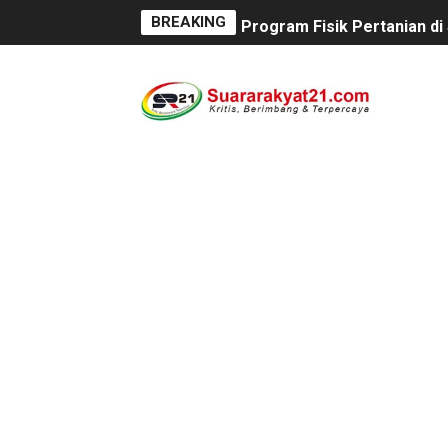
BREAKING
Program Fisik Pertanian d
Peringati Kemerdekaan Ind
Tanpa Papan Informasi & Id
BPN PAREPARE: SERTIFIKA
Profesor Minta Presiden R
BM PAN Kabupaten Pandegl
Kapolres Sanggau AKBP Kad
Satu Keluarga di Kp. Carin
Proyek Revitalisasi PAUD K
Disaksikan CEO Bos Papua 