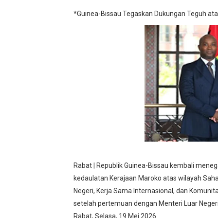
IMO-Indonesia Hadiri Rake
*Guinea-Bissau Tegaskan Dukungan Teguh at
Kepala KSP Jenderal Dudun
Official Statement by the R
Hebat! Ada Jalan Tol "Dona
Kapolsek Cikeusik Tegaska
Rabat | Republik Guinea-Bissau kembali mene
kedaulatan Kerajaan Maroko atas wilayah Sahar
Negeri, Kerja Sama Internasional, dan Komunit
setelah pertemuan dengan Menteri Luar Negeri, 
Rabat, Selasa, 19 Mei 2026.