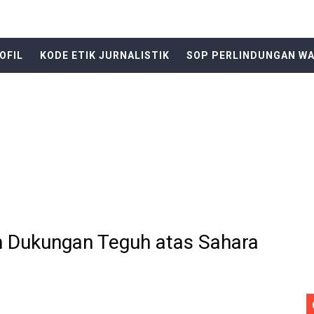
sepak bola se-kecamatan Cikeusik : peringati HUT- RI yang 
upati Bombana: Manton Buka Suara "Kami Tidak Pernah Me
OFIL
KODE ETIK JURNALISTIK
SOP PERLINDUNGAN W
mun Bangunan Tua Mendesak Direvitalisasi
ota Bogor, Wartawan Diminta "Uang Tambahan" Urus STNK H
sus Dugaan Pelanggaran Disiplin Anggota Polri Terkait Ga
ik Siaga Layani Atlet dan Masyarakat Selama Pesta Rakya
akan bermain antar" desa nanggala vs sukaseuneng di gela
n Dukungan Teguh atas Sahara
bawang Memprihatinkan, Orang Tua Khawatir Dek Ambruk
di DPRD Depok Rp210,3 Juta, Siapa Saja yang Menikmatiny
6. Lomba Pidato antar RT siap digelar