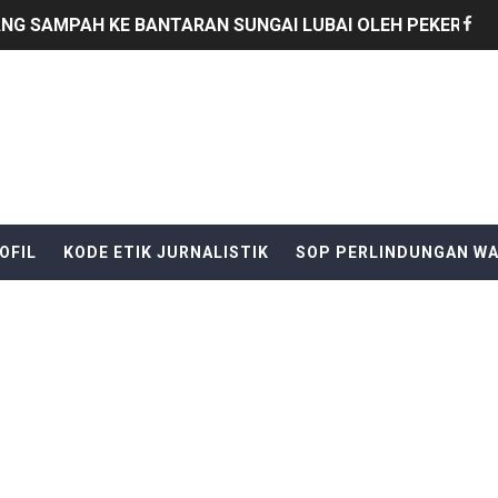
G SAMPAH KE BANTARAN SUNGAI LUBAI OLEH PEKERJA D
lang anggaran Tahun 2025 tidak di selesaikan : pihak kecam
 Mengelola Website Media Sendiri, Ini Kata Ketua DPC PP
n Limbah SPPG Saketi, FORJA Banten Desak Badan Gizi Nas
SELATANAudiensi Bersama Kepala Dinas Perdagangan Kab
OFIL
KODE ETIK JURNALISTIK
SOP PERLINDUNGAN W
i Pinoh Disorot: Diduga Gunakan Material Urugan Ilegal, LI
B Al-Hikmah Serang Rp361 Juta Disorot, Kepala Sekolah Di
AYAT S.E Direktur Perumda Air Minum AJAK WARGA JAGA
Jadi Backing Mafia Tanah Merampas Hak Keluarga Ambar W
Ri yang ke 81, yang di selenggarakan di kecamatan Cikeusi