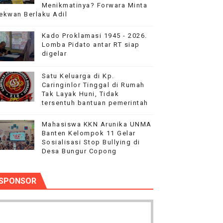
Menikmatinya? Forwara Minta
ntuan pemerintah
ekwan Berlaku Adil
sik 2026 semakin meriah
Kado Proklamasi 1945 - 2026.
Lomba Pidato antar RT siap
digelar
ke 81, Di saksikan Rebuan penonton
Satu Keluarga di Kp.
nutup Ruang Hak Jawab
Caringinlor Tinggal di Rumah
Tak Layak Huni, Tidak
asinya
tersentuh bantuan pemerintah
Mahasiswa KKN Arunika UNMA
Banten Kelompok 11 Gelar
Sosialisasi Stop Bullying di
Desa Bungur Copong
SPONSOR