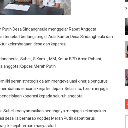
ginlor Tinggal di Rumah Tak Layak Huni, Tidak tersentuh ba
S
Barat, turnamen sepak bola HUT RI ke 81 pesta Raya cikeu
h Putih Desa Sindangheula menggelar Rapat Anggota
sepak bola se-kecamatan Cikeusik : peringati HUT- RI yang 
an tersebut berlangsung di Aula Kantor Desa Sindangheula dan
ruktur kelembagaan desa dan koperasi.
upati Bombana: Manton Buka Suara "Kami Tidak Pernah Me
 Redaktur Reporternews Dihargai Atas Integritas dan Dedik
dangheula, Suheli, S.Kom.I., MM, Ketua BPD Amin Rohani,
ra anggota Kopdes Merah Putih.
liki peran strategis dalam mengevaluasi kinerja pengurus
 membahas rencana kerja ke depan. Selain itu, forum ini juga
 pengelolaan koperasi kepada seluruh anggota.
la Suheli menyampaikan pentingnya menjaga kekompakan
si desa. Ia berharap Kopdes Merah Putih dapat terus
agi kesejahteraan masyarakat.