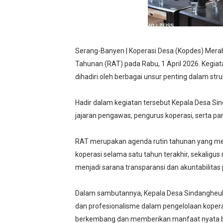
Satu Keluarga di Kp. Carin
Disaksikan CEO Bos Papua 
Serang-Banyen | Koperasi Desa (Kopdes) Mera
Di ikuti 14 Desa Turnamen 
Tahunan (RAT) pada Rabu, 1 April 2026. Kegiat
dihadiri oleh berbagai unsur penting dalam st
Dilaporkan Kuasa Hukum B
Rayakan Ulang Tahun, Faris
Hadir dalam kegiatan tersebut Kepala Desa Sin
jajaran pengawas, pengurus koperasi, serta pa
RAT merupakan agenda rutin tahunan yang memi
koperasi selama satu tahun terakhir, sekaligus
menjadi sarana transparansi dan akuntabilitas
Dalam sambutannya, Kepala Desa Sindangheu
dan profesionalisme dalam pengelolaan kopera
berkembang dan memberikan manfaat nyata b