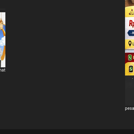
mat
pesa