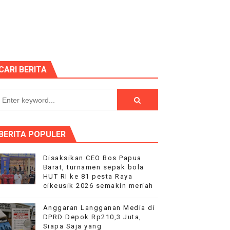
dkan Desa Maju dan Mandiri
 HUT RI ke-81
CARI BERITA
 Kelompok Tani Hanya Terima Sebagian
Nyata bagi Seluruh Bangsa
p "Proyek Siluman
BERITA POPULER
PEGAWAI BPN PAREPARE DILAPORKAN KE POLRES
Disaksikan CEO Bos Papua
Barat, turnamen sepak bola
 Tertibkan bendera luntur kusam dan Pasang Bendera Berca
HUT RI ke 81 pesta Raya
cikeusik 2026 semakin meriah
aan kepada Pelajar Membangun Generasi Berkarakter Men
Anggaran Langganan Media di
DPRD Depok Rp210,3 Juta,
aysia Yonarmed 19/Bogani, Perkuat Sinergitas TNI-Polri
Siapa Saja yang