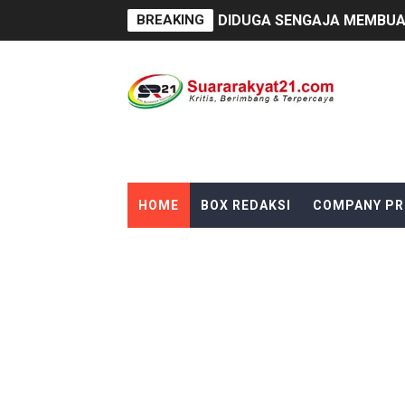
BREAKING
DIDUGA SENGAJA MEMBUAN
Cor beton di desa leuwi ba
Sudah Seharusnya Wartawan
Diduga Bekingi Pelanggara
GIAT DPD APPSI LAMPUNG 
HOME
BOX REDAKSI
COMPANY PR
Proyek Rp7,15 Miliar Sunga
Proyek Revitalisasi PAUD K
DIRGAHAYU RI KE-81, HID
Oknum Polisi Kebon Jeruk 
Ketua PWC, Apresiasi HUT- 