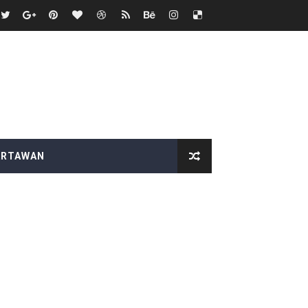
ARI PT EPIK INTEGRATEDEPC
atan tutup mata
WI Pandeglang
ional Copot Korcam saketi
upaten Lampung Selatan
ARTAWAN
BAS Desak Audit Menyeluruh
duga Menghindar saat Dikonfirmasi
 SEMANGAT KEMERDEKAAN
itjaksono Sutarman
k