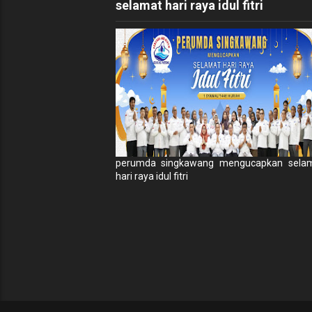
selamat hari raya idul fitri
perumda singkawang mengucapkan sela
hari raya idul fitri