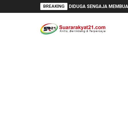
BREAKING
DIDUGA SENGAJA MEMBUAN
Cor beton di desa leuwi ba
Sudah Seharusnya Wartawan
Diduga Bekingi Pelanggara
GIAT DPD APPSI LAMPUNG 
Proyek Rp7,15 Miliar Sunga
Proyek Revitalisasi PAUD K
DIRGAHAYU RI KE-81, HID
Oknum Polisi Kebon Jeruk 
Ketua PWC, Apresiasi HUT- 