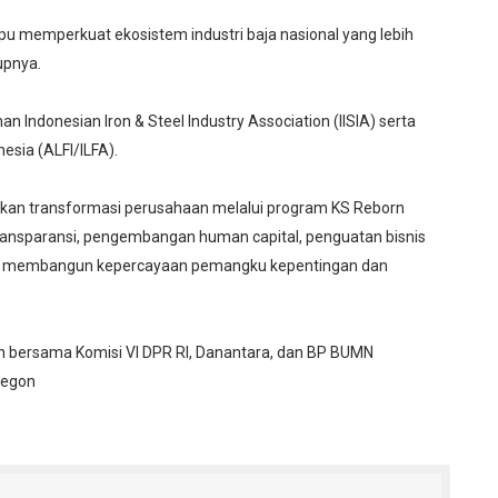
pu memperkuat ekosistem industri baja nasional yang lebih
upnya.
n Indonesian Iron & Steel Industry Association (IISIA) serta
esia (ALFI/ILFA).
nkan transformasi perusahaan melalui program KS Reborn
transparansi, pengembangan human capital, penguatan bisnis
r guna membangun kepercayaan pemangku kepentingan dan
an bersama Komisi VI DPR RI, Danantara, dan BP BUMN
ilegon