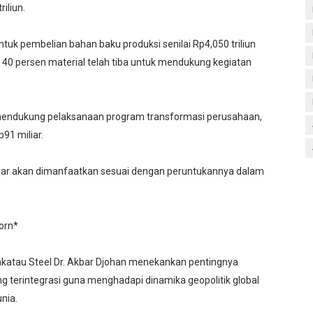
riliun.
uk pembelian bahan baku produksi senilai Rp4,050 triliun
r 40 persen material telah tiba untuk mendukung kegiatan
ga mendukung pelaksanaan program transformasi perusahaan,
91 miliar.
miliar akan dimanfaatkan sesuai dengan peruntukannya dalam
orn*
akatau Steel Dr. Akbar Djohan menekankan pentingnya
ng terintegrasi guna menghadapi dinamika geopolitik global
nia.