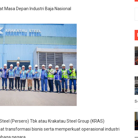
ginlor Tinggal di Rumah Tak Layak Huni, Tidak tersentuh ba
t Masa Depan Industri Baja Nasional
Barat, turnamen sepak bola HUT RI ke 81 pesta Raya cikeu
sepak bola se-kecamatan Cikeusik : peringati HUT- RI yang 
upati Bombana: Manton Buka Suara "Kami Tidak Pernah Me
 Redaktur Reporternews Dihargai Atas Integritas dan Dedik
S
Steel (Persero) Tbk atau Krakatau Steel Group (KRAS)
ransformasi bisnis serta memperkuat operasional industri
embaga negara.