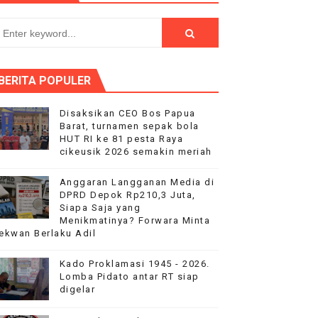
ntuan pemerintah
sik 2026 semakin meriah
BERITA POPULER
ke 81, Di saksikan Rebuan penonton
nutup Ruang Hak Jawab
Disaksikan CEO Bos Papua
Barat, turnamen sepak bola
HUT RI ke 81 pesta Raya
asinya
cikeusik 2026 semakin meriah
Anggaran Langganan Media di
DPRD Depok Rp210,3 Juta,
Siapa Saja yang
Menikmatinya? Forwara Minta
ekwan Berlaku Adil
Kado Proklamasi 1945 - 2026.
Lomba Pidato antar RT siap
digelar