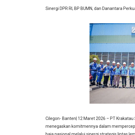
Satu Keluarga di Kp. Carin
Sinergi DPR RI, BP BUMN, dan Danantara Perkua
Disaksikan CEO Bos Papua 
Di ikuti 14 Desa Turnamen 
Dilaporkan Kuasa Hukum B
Rayakan Ulang Tahun, Faris
Cilegon- Banten| 12 Maret 2026 – PT Krakatau 
menegaskan komitmennya dalam mempercepat t
baja nasional melalui sinergi strategis lintas l