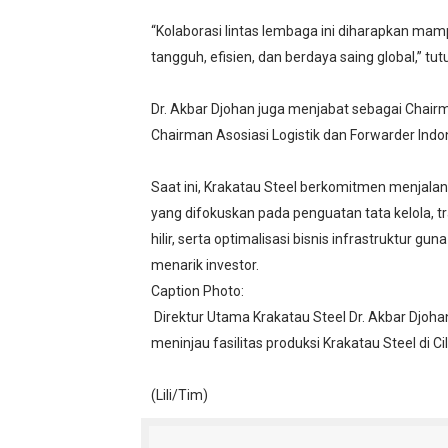
“Kolaborasi lintas lembaga ini diharapkan mam
tangguh, efisien, dan berdaya saing global,” tut
Dr. Akbar Djohan juga menjabat sebagai Chairma
Chairman Asosiasi Logistik dan Forwarder Indon
Saat ini, Krakatau Steel berkomitmen menjala
yang difokuskan pada penguatan tata kelola, 
hilir, serta optimalisasi bisnis infrastruktu
menarik investor.
Caption Photo:
Direktur Utama Krakatau Steel Dr. Akbar Djoh
meninjau fasilitas produksi Krakatau Steel di C
(Lili/Tim)