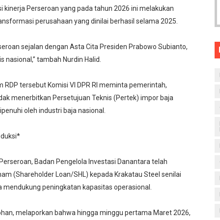
i kinerja Perseroan yang pada tahun 2026 ini melakukan
ansformasi perusahaan yang dinilai berhasil selama 2025.
seroan sejalan dengan Asta Cita Presiden Prabowo Subianto,
 nasional,” tambah Nurdin Halid.
m RDP tersebut Komisi VI DPR RI meminta pemerintah,
dak menerbitkan Persetujuan Teknis (Pertek) impor baja
enuhi oleh industri baja nasional.
oduksi*
 Perseroan, Badan Pengelola Investasi Danantara telah
am (Shareholder Loan/SHL) kepada Krakatau Steel senilai
rta mendukung peningkatan kapasitas operasional.
Djohan, melaporkan bahwa hingga minggu pertama Maret 2026,