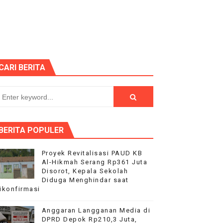
sik 2026 semakin meriah
ke 81, Di saksikan Rebuan penonton
nutup Ruang Hak Jawab
CARI BERITA
ilang
dai Mobil Ditangani Bid Propam Polda Banten
BERITA POPULER
t HUT RI ke-81
Proyek Revitalisasi PAUD KB
Al-Hikmah Serang Rp361 Juta
r di alun-alun lapangan kecamatan Cikeusik
Disorot, Kepala Sekolah
Diduga Menghindar saat
ikonfirmasi
Anggaran Langganan Media di
a? Forwara Minta Sekwan Berlaku Adil
DPRD Depok Rp210,3 Juta,