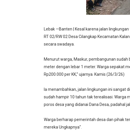
Kado Proklamasi 1945 - 202
IMO-Indonesia Hadiri Rake
Lebak —Banten | Kesal karena jalan lingkungan
Dipercaya Forkopimcam, Ser
RT 02/RW 02 Desa Cilangkap Kecamatan Kalan
secara swadaya.
Ketua PWC, Apresiasi HUT- 
Menurut warga, Maskur, pembangunan sudah be
Belajar dari Tiongkok, Kep
meter dengan lebar 1 meter. Warga sepakat me
Rp200.000 per KK,” ujarnya. Kamis (26/3/26)
Ia menambahkan, jalan lingkungan ini sangat 
sudah hampir 10 tahun tak terealisasi. Warga m
poros desa yang didanai Dana Desa, padahal ja
Warga berharap pemerintah desa dan pihak ter
mereka Ungkapnya".