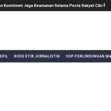
n Komitmen Jaga Keamanan Selama Pesta Rakyat Cikeusik,
i Sindangresmi Dikelola Perorangan, Dana Diduga Dikuasai:
onesia ke-81, Bukan Sekadar Kemeriahan, Harus Bermakna 
entitas, Program Pertanian di Desa Kota Dukuh Diduga Miri
T DISERAHKAN TANPA IZIN, LALU DIJUAL BELI GELAP! — 
OFIL
KODE ETIK JURNALISTIK
SOP PERLINDUNGAN W
I Perintahkan Semua Aparatur Negara Di Seluruh Indonesia
ang Gelar "Goes To School", Tanamkan Semangat Kebangs
ek Ary Mahardika Kunjungi Pos Kotis Satgas Pamtas RI-Mal
ginlor Tinggal di Rumah Tak Layak Huni, Tidak tersentuh ba
B Al-Hikmah Serang Rp361 Juta Disorot, Kepala Sekolah Di