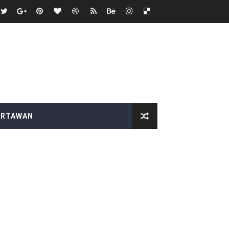
 HUT RI ke-81
 Kelompok Tani Hanya Terima Sebagian
Nyata bagi Seluruh Bangsa
p "Proyek Siluman
PEGAWAI BPN PAREPARE DILAPORKAN KE POLRES
ARTAWAN
 Tertibkan bendera luntur kusam dan Pasang Bendera Berca
aan kepada Pelajar Membangun Generasi Berkarakter Men
aysia Yonarmed 19/Bogani, Perkuat Sinergitas TNI-Polri
ntuan pemerintah
duga Menghindar saat Dikonfirmasi