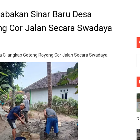
Barat, turnamen sepak bola HUT RI ke 81 pesta Raya cikeu
abakan Sinar Baru Desa
sepak bola se-kecamatan Cikeusik : peringati HUT- RI yang 
ng Cor Jalan Secara Swadaya
upati Bombana: Manton Buka Suara "Kami Tidak Pernah Me
mun Bangunan Tua Mendesak Direvitalisasi
a Cilangkap Gotong Royong Cor Jalan Secara Swadaya
ota Bogor, Wartawan Diminta "Uang Tambahan" Urus STNK H
sus Dugaan Pelanggaran Disiplin Anggota Polri Terkait Ga
ik Siaga Layani Atlet dan Masyarakat Selama Pesta Rakya
akan bermain antar" desa nanggala vs sukaseuneng di gela
D
bawang Memprihatinkan, Orang Tua Khawatir Dek Ambruk
di DPRD Depok Rp210,3 Juta, Siapa Saja yang Menikmatiny