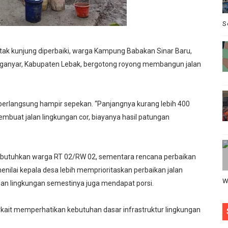
6. Lomba Pidato antar RT siap digelar
S
rkornas APINDO Ke XXXV di Makassar
 tak kunjung diperbaiki, warga Kampung Babakan Sinar Baru,
tu Eri Piatna Buktikan TNI Hadir Mengabdi untuk Rakyat
ganyar, Kabupaten Lebak, bergotong royong membangun jalan
Ri yang ke 81, yang di selenggarakan di kecamatan Cikeusi
rlangsung hampir sepekan. “Panjangnya kurang lebih 400
ala Desa Sindangheula Siap Terapkan Inovasi untuk Mewuju
mbuat jalan lingkungan cor, biayanya hasil patungan
dibutuhkan warga RT 02/RW 02, sementara rencana perbaikan
enilai kepala desa lebih memprioritaskan perbaikan jalan
W
lan lingkungan semestinya juga mendapat porsi.
kait memperhatikan kebutuhan dasar infrastruktur lingkungan