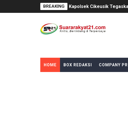
BREAKING
Kapolsek Cikeusik Tegaska
Program Fisik Pertanian d
Peringati Kemerdekaan Ind
Tanpa Papan Informasi & Id
BPN PAREPARE: SERTIFIKA
HOME
BOX REDAKSI
COMPANY PR
Profesor Minta Presiden R
BM PAN Kabupaten Pandegl
Kapolres Sanggau AKBP Kad
Satu Keluarga di Kp. Carin
Proyek Revitalisasi PAUD K