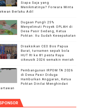
Siapa Saja yang
Menikmatinya? Forwara Minta
ekwan Berlaku Adil
Dugaan Pungli 25%
Menyelimuti Proyek OPLAH di
Desa Pasir Sedang, Ketua
Poktan: Itu Sudah Kesepakatan
k
Disaksikan CEO Bos Papua
dkan Desa Maju dan Mandiri
Barat, turnamen sepak bola
HUT RI ke 81 pesta Raya
cikeusik 2026 semakin meriah
Pembangunan IRPOM TA 2026
di Desa Pasir Diduga
Hamburkan Anggaran, Ketua
Poktan Dinilai Menghindari
artawan
SPONSOR