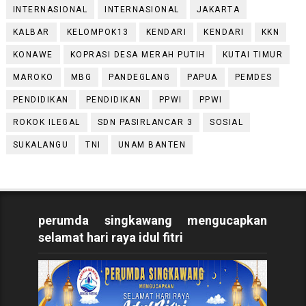
INTERNASIONAL
INTERNASIONAL
JAKARTA
KALBAR
KELOMPOK13
KENDARI
KENDARI
KKN
KONAWE
KOPRASI DESA MERAH PUTIH
KUTAI TIMUR
MAROKO
MBG
PANDEGLANG
PAPUA
PEMDES
PENDIDIKAN
PENDIDIKAN
PPWI
PPWI
ROKOK ILEGAL
SDN PASIRLANCAR 3
SOSIAL
SUKALANGU
TNI
UNAM BANTEN
perumda singkawang mengucapkan
selamat hari raya idul fitri