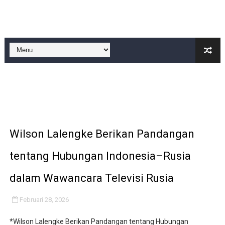
IMO-Indonesia Hadiri Rakerkornas APINDO Ke XXXV di
Kepala KSP Jenderal Dudung Pimpin Peluncuran Buku 
Official Statement by the Royal Office of Morocco
Hebat! Ada Jalan Tol "Donald J. Trump" di Wilayah Sah
Kapolsek Cikeusik Tegaskan Komitmen Jaga Keamanan 
Wilson Lalengke Berikan Pandangan
tentang Hubungan Indonesia–Rusia
dalam Wawancara Televisi Rusia
Februari 28, 2026
*Wilson Lalengke Berikan Pandangan tentang Hubungan