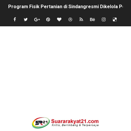
Program Fisik Pertanian di Sindangresmi Dikelola Per
Peringati Kemerdekaan Indonesia ke-81, Bukan Sekada
Tanpa Papan Informasi & Identitas, Program Pertanian 
BPN PAREPARE: SERTIFIKAT DISERAHKAN TANPA IZIN,
Profesor Minta Presiden RI Perintahkan Semua Aparatu
BM PAN Kabupaten Pandeglang Gelar "Goes To School
Kapolres Sanggau AKBP Kadek Ary Mahardika Kunjungi P
Satu Keluarga di Kp. Caringinlor Tinggal di Rumah Tak 
Proyek Revitalisasi PAUD KB Al-Hikmah Serang Rp361 J
Disaksikan CEO Bos Papua Barat, turnamen sepak bola 