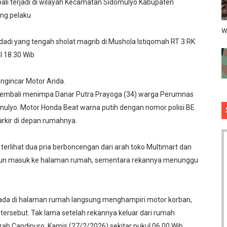
ali terjadi di wilayah Kecamatan Sidomulyo Kabupaten
ng pelaku
W
dadi yang tengah sholat magrib di Mushola Istiqomah RT 3 RK
l 18.30 Wib
ngincar Motor Anda.
r kembali menimpa Danar Putra Prayoga (34) warga Perumnas
ulyo. Motor Honda Beat warna putih dengan nomor polisi BE
arkir di depan rumahnya.
 terlihat dua pria berboncengan dari arah toko Multimart dan
turun masuk ke halaman rumah, sementara rekannya menunggu
rada di halaman rumah langsung menghampiri motor korban,
tersebut. Tak lama setelah rekannya keluar dari rumah
ah Candipuro, Kamis (27/2/2026) sekitar pukul 06.00 Wib