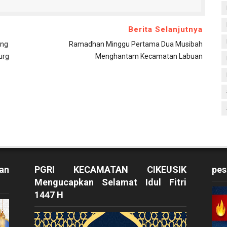
Berita Selanjutnya
ong
Ramadhan Minggu Pertama Dua Musibah
urg
Menghantam Kecamatan Labuan
an
PGRI KECAMATAN CIKEUSIK
pes
Mengucapkan Selamat Idul Fitri
1447 H