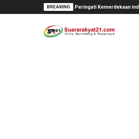
BREAKING
Peringati Kemerdekaan ind
BM PAN Kabupaten Pandegl
Kapolres Sanggau AKBP Kad
Satu Keluarga di Kp. Carin
Proyek Revitalisasi PAUD K
Disaksikan CEO Bos Papua 
Di ikuti 14 Desa Turnamen 
Dilaporkan Kuasa Hukum B
SMPN 2 Diminati Warga, Na
Dugaan Pungli di Samsat K