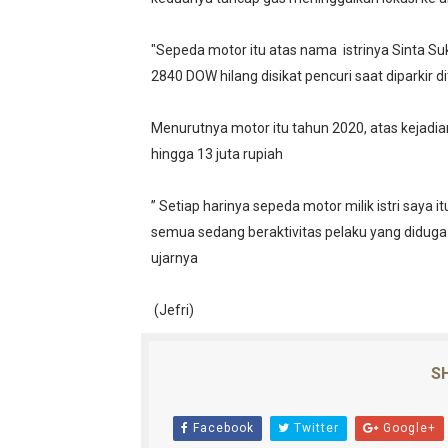
"Sepeda motor itu atas nama istrinya Sinta Su
2840 DOW hilang disikat pencuri saat diparkir d
Menurutnya motor itu tahun 2020, atas kejadia
hingga 13 juta rupiah
” Setiap harinya sepeda motor milik istri saya 
semua sedang beraktivitas pelaku yang diduga
ujarnya
(Jefri)
SH
Facebook
Twitter
Google+