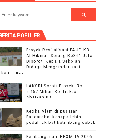
g Kebaikan Komunikasi Rakyat & Pemerintah Semakin Sehat 
BERITA POPULER
PEGAWAI BPN PAREPARE DILAPORKAN KE POLRES
Proyek Revitalisasi PAUD KB
Al-Hikmah Serang Rp361 Juta
Disorot, Kepala Sekolah
 Tertibkan bendera luntur kusam dan Pasang Bendera Berca
Diduga Menghindar saat
ikonfirmasi
LAKSRI Soroti Proyek..Rp
5,157 Miliar, Kontraktor
Abaikan K3
Ketika Alam di pusaran
Pancaroba, kenapa lebih
peduli akibat ketimbang sebab
Pembangunan IRPOM TA 2026