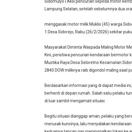
Sidomulyo | Aksi pencurian sepeda motor kemb
Lampung Selatan, setelah sebelumnya dua ora
menggasak motor milik Muklis (45) warga Sido
1 Desa Sidorejo, Rabu (26/2/2026) sekitar puku
Masyarakat Diminta Waspada Maling Motor Me
Kini, peristiwa pencurian kendaraan bermoto
Mustika Raya Desa Seloretno Kecamatan Sidom
2840 DOW miliknya raib digondol maling saat p
Berdasarkan informasi yang di dapat media ini,
berhenti di depan rumah. Salah satu pelaku 
di luar sambil mengamati situasi.
Begitu situasi dianggap aman, pelaku yang be
merusak kuncinya, lalu menyalakan kendaraan 
keduanya tancap gas meninggalkan lokasi ke ar