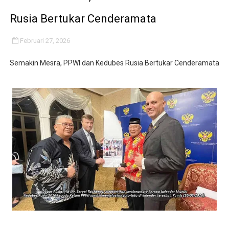
IMO-Indonesia Hadiri Rakerkornas APINDO Ke XXXV di
Rusia Bertukar Cenderamata
Kepala KSP Jenderal Dudung Pimpin Peluncuran Buku 
Februari 27, 2026
Official Statement by the Royal Office of Morocco
Semakin Mesra, PPWI dan Kedubes Rusia Bertukar Cenderamata
Hebat! Ada Jalan Tol "Donald J. Trump" di Wilayah Sah
Kapolsek Cikeusik Tegaskan Komitmen Jaga Keamanan 