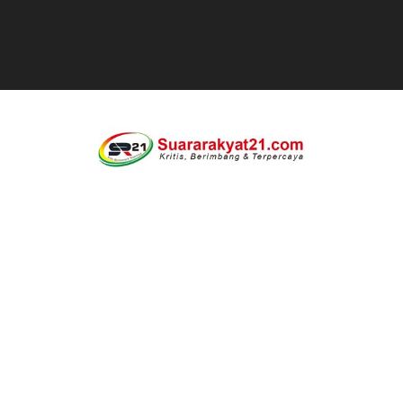
Jaga kondisifitas polsek Cikeusik bersama koramil, si
Rayakan Ulang Tahun, Faris Redaktur Reporternews Diha
DIDUGA SENGAJA MEMBUANG SAMPAH KE BANTARAN SU
Cor beton di desa leuwi balang anggaran Tahun 2025 tid
Sudah Seharusnya Wartawan Mengelola Website Media S
Diduga Bekingi Pelanggaran Limbah SPPG Saketi, FORJ
GIAT DPD APPSI LAMPUNG SELATANAudiensi Bersama K
Proyek Rp7,15 Miliar Sungai Pinoh Disorot: Diduga Gun
Proyek Revitalisasi PAUD KB Al-Hikmah Serang Rp361 J
DIRGAHAYU RI KE-81, HIDAYAT S.E Direktur Perumd