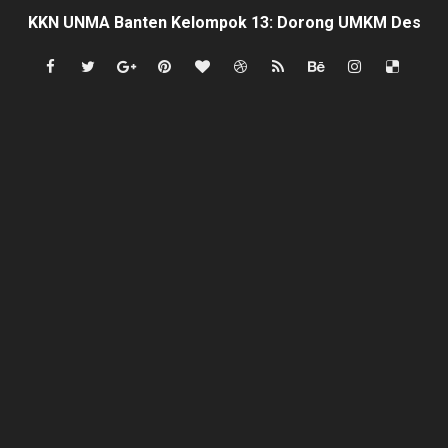
‎KKN UNMA Banten Kelompok 13: Dorong UMKM Desa Curu
Indonesia Hanya Jadi Penonton, Prof. Sutan Nasomal 
Abdul Rokib Laporkan Dugaan Pengeroyokan & Intimidas
Apa sebab Caringin berhak menjadi Kabupaten ?
semarak antusias warga peringati HUT- RI yang ke 81, 
SISWA KELAS 2 MI MUHAMMAD NAWAWI DIDUGA DIBUL
Mafia Busuk Institusi Hukum di Pinrang Bersekongkol Kr
Satgas Pamtas RI-Malaysia Yonarmed 19/Bogani Tanamk
Di Saat Abdi Negara Mengeluh, Siapa Lagi Contoh yang B
FORKS dan FORJA BANTEN Soroti Dapur MBG di Kecamat