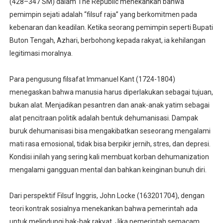
(428–347 SM) dalam The Republic menekankan bahwa
pemimpin sejati adalah “filsuf raja” yang berkomitmen pada
kebenaran dan keadilan. Ketika seorang pemimpin seperti Bupati
Buton Tengah, Azhari, berbohong kepada rakyat, ia kehilangan
legitimasi moralnya.
Para pengusung filsafat Immanuel Kant (1724-1804)
menegaskan bahwa manusia harus diperlakukan sebagai tujuan,
bukan alat. Menjadikan pesantren dan anak-anak yatim sebagai
alat pencitraan politik adalah bentuk dehumanisasi. Dampak
buruk dehumanisasi bisa mengakibatkan seseorang mengalami
mati rasa emosional, tidak bisa berpikir jernih, stres, dan depresi.
Kondisi inilah yang sering kali membuat korban dehumanization
mengalami gangguan mental dan bahkan keinginan bunuh diri.
Dari perspektif Filsuf Inggris, John Locke (163201704), dengan
teori kontrak sosialnya menekankan bahwa pemerintah ada
untuk melindungi hak-hak rakyat. Jika pemerintah semacam