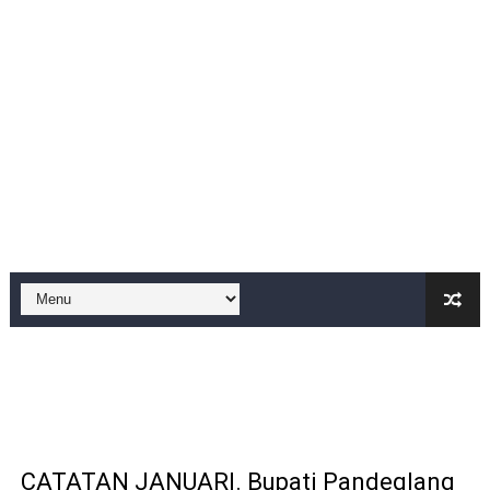
BM PAN Kabupaten Pandeglang Gelar "Goes To School
Kapolres Sanggau AKBP Kadek Ary Mahardika Kunjungi P
Satu Keluarga di Kp. Caringinlor Tinggal di Rumah Tak 
Disaksikan CEO Bos Papua Barat, turnamen sepak bola 
Di ikuti 14 Desa Turnamen sepak bola se-kecamatan Cik
Dilaporkan Kuasa Hukum Bupati Bombana: Manton Buka
SMPN 2 Diminati Warga, Namun Bangunan Tua Mendesak 
Dugaan Pungli di Samsat Kota Bogor, Wartawan Dimint
Kasihumas Polres Lebak: Kasus Dugaan Pelanggaran Disi
BLUD UPT Puskesmas Cikeusik Siaga Layani Atlet dan 
CATATAN JANUARI. Bupati Pandeglang