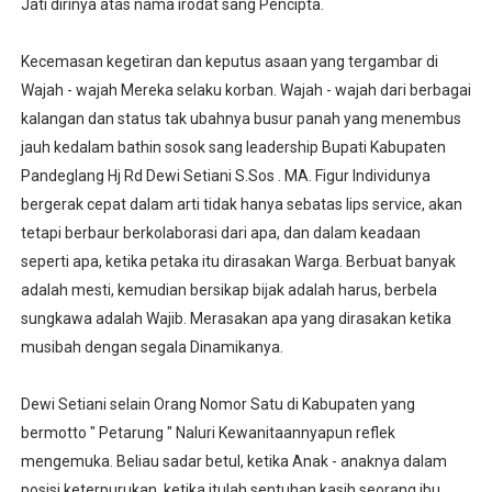
Jati dirinya atas nama irodat sang Pencipta.
Kecemasan kegetiran dan keputus asaan yang tergambar di
Wajah - wajah Mereka selaku korban. Wajah - wajah dari berbagai
kalangan dan status tak ubahnya busur panah yang menembus
jauh kedalam bathin sosok sang leadership Bupati Kabupaten
Pandeglang Hj Rd Dewi Setiani S.Sos . MA. Figur Individunya
bergerak cepat dalam arti tidak hanya sebatas lips service, akan
tetapi berbaur berkolaborasi dari apa, dan dalam keadaan
seperti apa, ketika petaka itu dirasakan Warga. Berbuat banyak
adalah mesti, kemudian bersikap bijak adalah harus, berbela
sungkawa adalah Wajib. Merasakan apa yang dirasakan ketika
musibah dengan segala Dinamikanya.
Dewi Setiani selain Orang Nomor Satu di Kabupaten yang
bermotto " Petarung " Naluri Kewanitaannyapun reflek
mengemuka. Beliau sadar betul, ketika Anak - anaknya dalam
posisi keterpurukan, ketika itulah sentuhan kasih seorang ibu