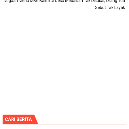
Dugaan Menu MBG Balita Di Desa Medalsari Tak Disukai, Orang Tua
Sebut Tak Layak
CARI BERITA