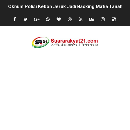
Oknum Polisi Kebon Jeruk Jadi Backing Mafia Tanah 
Ketua PWC, Apresiasi HUT- Ri yang ke 81, yang di sele
Dipercaya Forkopimcam, Sertu Eri Piatna Buktikan TNI 
Belajar dari Tiongkok, Kepala Desa Sindangheula Siap
Kapolsek Cikeusik Tegaskan Komitmen Jaga Keamanan 
Program Fisik Pertanian di Sindangresmi Dikelola Per
Peringati Kemerdekaan Indonesia ke-81, Bukan Sekada
Tanpa Papan Informasi & Identitas, Program Pertanian 
BPN PAREPARE: SERTIFIKAT DISERAHKAN TANPA IZIN,
Profesor Minta Presiden RI Perintahkan Semua Aparatu