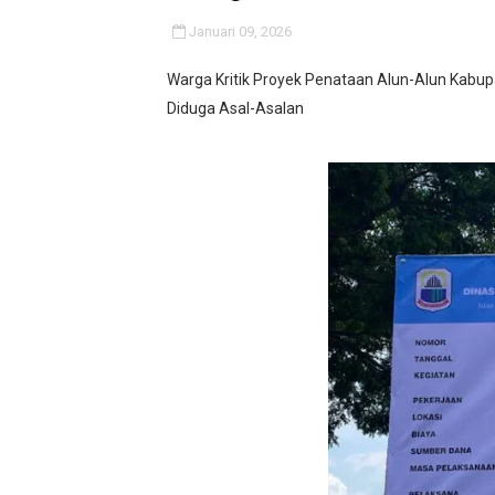
‎UCAPKAN TERIMA KASIH 
Januari 09, 2026
Terkait Pemberitaan Di De
Warga Kritik Proyek Penataan Alun-Alun Kabu
Diduga Asal-Asalan
Pelayanan Air Bersih Kemba
Jangan "Masak Bodoh," Pej
Proyek Revitalisasi PAUD K