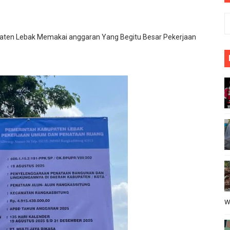
PIHAK SEKOLAH KEPADA KONTRAKTOR ATAS PELAKSANAN 
sa Lewibalang : Camat kecamatan Cikeusik Sigap Menangga
paten Lebak Memakai anggaran Yang Begitu Besar Pekerjaan
li Menjadi Sorotan
abat Harus Layani Kompirmasi Wartawan
B Al-Hikmah Serang Rp361 Juta Disorot, Kepala Sekolah Di
W