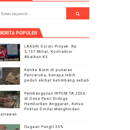
PEMBANGUNAN RKB SMAN 18‎
pi
BERITA POPULER
LAKSRI Soroti Proyek..Rp
5,157 Miliar, Kontraktor
Abaikan K3
duga Menghindar saat Dikonfirmasi
Ketika Alam di pusaran
Pancaroba, kenapa lebih
peduli akibat ketimbang sebab
Pembangunan IRPOM TA 2026
di Desa Pasir Diduga
Hamburkan Anggaran, Ketua
Poktan Dinilai Menghindari
artawan
Dugaan Pungli 25%