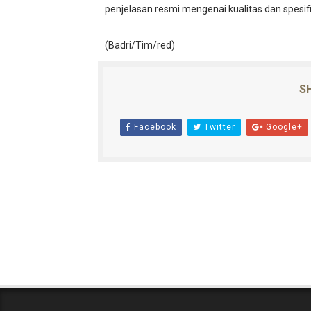
penjelasan resmi mengenai kualitas dan spes
(Badri/Tim/red)
SH
Facebook
Twitter
Google+