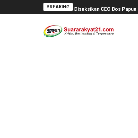
BREAKING
Disaksikan CEO Bos Papua 
Di ikuti 14 Desa Turnamen 
Dilaporkan Kuasa Hukum B
SMPN 2 Diminati Warga, Na
Dugaan Pungli di Samsat K
Kasihumas Polres Lebak: Ka
BLUD UPT Puskesmas Cikeus
Turnamen sepok bola, yang 
Kondisi SMPN 2 Sungai Am
Anggaran Langganan Media 