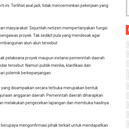
rti ini. Terlihat asal jadi, tidak mencerminkan pekerjaan yang
dari masyarakat. Sejumlah netizen mempertanyakan fungsi
 pengawas proyek. Tak sedikit pula yang mendesak agar
embangunan alun-alun tersebut.
ihak pelaksana proyek maupun instansi pemerintah daerah
dar tersebut. Namun publik menilai, klarifikasi dan
ari polemik berkepanjangan.
rga yang disampaikan secara terbuka merupakan bentuk
gunaan anggaran daerah. Pemerintah daerah diharapkan
gan melakukan pengecekan lapangan dan membuka hasilnya
ih berupaya mengonfirmasi pihak terkait untuk mendapatkan