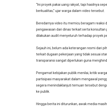
“Ini proyek pakai uang rakyat, tapi hasilnya sepe
berkualitas,” ujar warga dalam video tersebut.
Beredarnya video itu memicu beragam reaksi 
pengawasan dari dinas terkait serta konsultan
dilakukan audit menyeluruh terhadap proyek p
Sejauh ini, belum ada keterangan resmi dari p
terkait dugaan pekerjaan yang tidak sesuai stan
transparansi sangat diperlukan guna menghind
Pengamat kebijakan publik menilai, kritik wa
partisipasi masyarakat dalam mengawal peng
segera menindaklanjuti temuan tersebut den
ke publik.
Hingga berita ini diturunkan, awak media mas