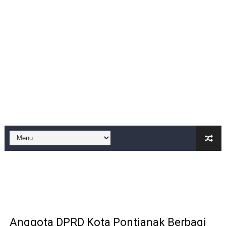
BM PAN Kabupaten Pandeglang Gelar "Goes To School
Kapolres Sanggau AKBP Kadek Ary Mahardika Kunjungi P
Satu Keluarga di Kp. Caringinlor Tinggal di Rumah Tak 
Proyek Revitalisasi PAUD KB Al-Hikmah Serang Rp361 J
Disaksikan CEO Bos Papua Barat, turnamen sepak bola 
Di ikuti 14 Desa Turnamen sepak bola se-kecamatan Cik
Dilaporkan Kuasa Hukum Bupati Bombana: Manton Buka
SMPN 2 Diminati Warga, Namun Bangunan Tua Mendesak 
Dugaan Pungli di Samsat Kota Bogor, Wartawan Dimint
Kasihumas Polres Lebak: Kasus Dugaan Pelanggaran Disi
Anggota DPRD Kota Pontianak Berbagi