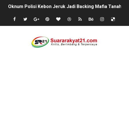
Oknum Polisi Kebon Jeruk Jadi Backing Mafia Tanah 
Ketua PWC, Apresiasi HUT- Ri yang ke 81, yang di sele
Dipercaya Forkopimcam, Sertu Eri Piatna Buktikan TNI 
Belajar dari Tiongkok, Kepala Desa Sindangheula Siap
Kapolsek Cikeusik Tegaskan Komitmen Jaga Keamanan 
Program Fisik Pertanian di Sindangresmi Dikelola Per
Peringati Kemerdekaan Indonesia ke-81, Bukan Sekada
Tanpa Papan Informasi & Identitas, Program Pertanian 
BPN PAREPARE: SERTIFIKAT DISERAHKAN TANPA IZIN,
Profesor Minta Presiden RI Perintahkan Semua Aparatu