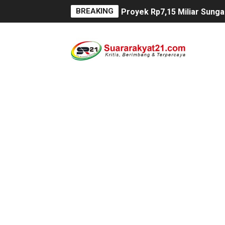
BREAKING
Proyek Rp7,15 Miliar Sunga
Proyek Revitalisasi PAUD K
DIRGAHAYU RI KE-81, HID
Oknum Polisi Kebon Jeruk 
Ketua PWC, Apresiasi HUT- 
Dipercaya Forkopimcam, Ser
Belajar dari Tiongkok, Kep
Kapolsek Cikeusik Tegaska
Program Fisik Pertanian d
Peringati Kemerdekaan Ind