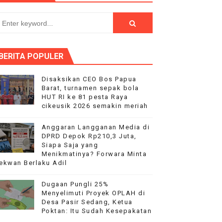
ilang
dai Mobil Ditangani Bid Propam Polda Banten
BERITA POPULER
t HUT RI ke-81
r di alun-alun lapangan kecamatan Cikeusik
Disaksikan CEO Bos Papua
Barat, turnamen sepak bola
HUT RI ke 81 pesta Raya
upaten Lampung Selatan
cikeusik 2026 semakin meriah
Anggaran Langganan Media di
DPRD Depok Rp210,3 Juta,
Siapa Saja yang
Menikmatinya? Forwara Minta
ekwan Berlaku Adil
Dugaan Pungli 25%
Menyelimuti Proyek OPLAH di
Desa Pasir Sedang, Ketua
Poktan: Itu Sudah Kesepakatan