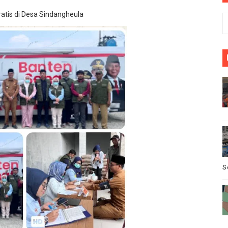
ota Bogor, Wartawan Diminta "Uang Tambahan" Urus STNK H
atis di Desa Sindangheula
sus Dugaan Pelanggaran Disiplin Anggota Polri Terkait Ga
ik Siaga Layani Atlet dan Masyarakat Selama Pesta Rakya
akan bermain antar" desa nanggala vs sukaseuneng di gela
SELATANAudiensi Bersama Kepala Dinas Perdagangan Kab
S