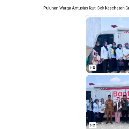
Dugaan Pungli di Samsat K
Puluhan Warga Antusias Ikuti Cek Kesehatan Gr
Kasihumas Polres Lebak: Ka
BLUD UPT Puskesmas Cikeus
Turnamen sepok bola, yang 
GIAT DPD APPSI LAMPUNG 