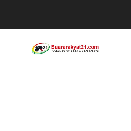
Satgas Pamtas RI-Malaysia Yonarmed 19/Bogani Tanamk
Di Saat Abdi Negara Mengeluh, Siapa Lagi Contoh yang B
FORKS dan FORJA BANTEN Soroti Dapur MBG di Kecamat
Jaga kondisifitas polsek Cikeusik bersama koramil, si
Rayakan Ulang Tahun, Faris Redaktur Reporternews Diha
DIDUGA SENGAJA MEMBUANG SAMPAH KE BANTARAN SU
Cor beton di desa leuwi balang anggaran Tahun 2025 tid
Sudah Seharusnya Wartawan Mengelola Website Media S
Diduga Bekingi Pelanggaran Limbah SPPG Saketi, FORJ
GIAT DPD APPSI LAMPUNG SELATANAudiensi Bersama K