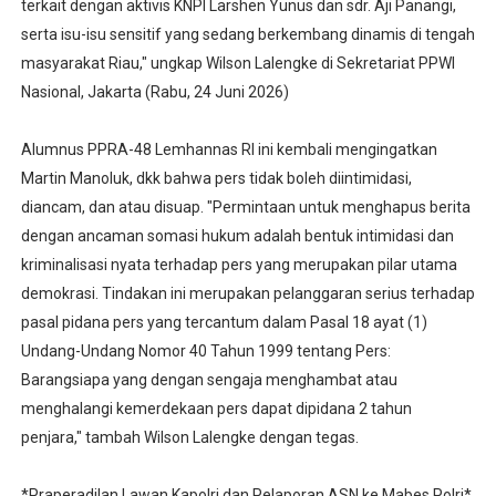
terkait dengan aktivis KNPI Larshen Yunus dan sdr. Aji Panangi,
serta isu-isu sensitif yang sedang berkembang dinamis di tengah
masyarakat Riau," ungkap Wilson Lalengke di Sekretariat PPWI
Nasional, Jakarta (Rabu, 24 Juni 2026)
Alumnus PPRA-48 Lemhannas RI ini kembali mengingatkan
Martin Manoluk, dkk bahwa pers tidak boleh diintimidasi,
diancam, dan atau disuap. "Permintaan untuk menghapus berita
dengan ancaman somasi hukum adalah bentuk intimidasi dan
kriminalisasi nyata terhadap pers yang merupakan pilar utama
demokrasi. Tindakan ini merupakan pelanggaran serius terhadap
pasal pidana pers yang tercantum dalam Pasal 18 ayat (1)
Undang-Undang Nomor 40 Tahun 1999 tentang Pers:
Barangsiapa yang dengan sengaja menghambat atau
menghalangi kemerdekaan pers dapat dipidana 2 tahun
penjara," tambah Wilson Lalengke dengan tegas.
*Praperadilan Lawan Kapolri dan Pelaporan ASN ke Mabes Polri*