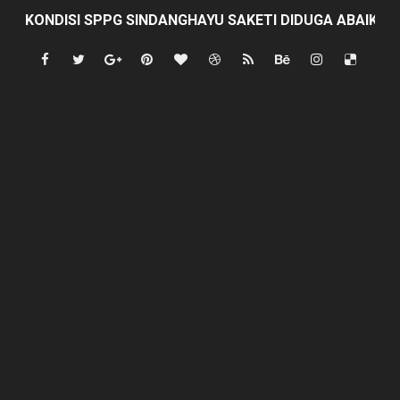
KONDISI SPPG SINDANGHAYU SAKETI DIDUGA ABAIKA
Prof Sutan Nasomal Dorong Pendidikan Advokat Muda
Minggu Ceria Andra Dimyati jalan sehat bersama Warg
‎KKN UNMA Banten Kelompok 13: Dorong UMKM Desa Curu
Indonesia Hanya Jadi Penonton, Prof. Sutan Nasomal 
Abdul Rokib Laporkan Dugaan Pengeroyokan & Intimidas
Apa sebab Caringin berhak menjadi Kabupaten ?
semarak antusias warga peringati HUT- RI yang ke 81, 
SISWA KELAS 2 MI MUHAMMAD NAWAWI DIDUGA DIBUL
Mafia Busuk Institusi Hukum di Pinrang Bersekongkol Kr