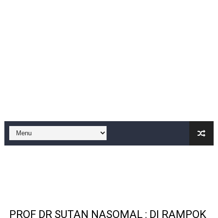
Kado Proklamasi 1945 - 2026. Lomba Pidato antar RT si
IMO-Indonesia Hadiri Rakerkornas APINDO Ke XXXV di
Kepala KSP Jenderal Dudung Pimpin Peluncuran Buku 
Official Statement by the Royal Office of Morocco
Hebat! Ada Jalan Tol "Donald J. Trump" di Wilayah Sah
Ketika Praperadilan Ditolak, Pertanyaan Itu Tetap Tingg
Prof DR Sutan Nasomal : Tidak Perlu Takut Dengan Aks
KKN Kelompok 13 UNMA Banten Sosialisasikan Literasi 
Mahasiswa KKN Arunika UNMA Banten Kelompok 11 Gelar
Turnamen voli putra-putri meriahkan, HUT Ri yang ke 
PROF DR SUTAN NASOMAL : DI RAMPOK