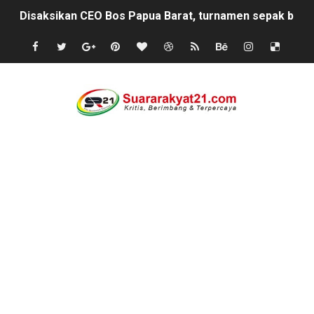
Disaksikan CEO Bos Papua Barat, turnamen sepak bola 
Di ikuti 14 Desa Turnamen sepak bola se-kecamatan Cik
Dilaporkan Kuasa Hukum Bupati Bombana: Manton Buka
SMPN 2 Diminati Warga, Namun Bangunan Tua Mendesak 
Dugaan Pungli di Samsat Kota Bogor, Wartawan Dimint
Kasihumas Polres Lebak: Kasus Dugaan Pelanggaran Disi
BLUD UPT Puskesmas Cikeusik Siaga Layani Atlet dan 
Turnamen sepok bola, yang akan bermain antar" desa n
Kondisi SMPN 2 Sungai Ambawang Memprihatinkan, Or
Anggaran Langganan Media di DPRD Depok Rp210,3 Juta