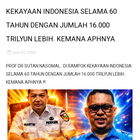
‎UCAPKAN TERIMA KASIH PIHAK SEKOLAH KEPADA K
KEKAYAAN INDONESIA SELAMA 60
Terkait Pemberitaan Di Desa Lewibalang : Camat keca
TAHUN DENGAN JUMLAH 16.000
Pelayanan Air Bersih Kembali Menjadi Sorotan
TRILYUN LEBIH. KEMANA APHNYA
Jangan "Masak Bodoh," Pejabat Harus Layani Kompirm
Juni 20, 2026
Proyek Revitalisasi PAUD KB Al-Hikmah Serang Rp361 J
PROF DR SUTAN NASOMAL : DI RAMPOK KEKAYAAN INDONESIA
SELAMA 60 TAHUN DENGAN JUMLAH 16.000 TRILYUN LEBIH.
KEMANA APHNYA !!!