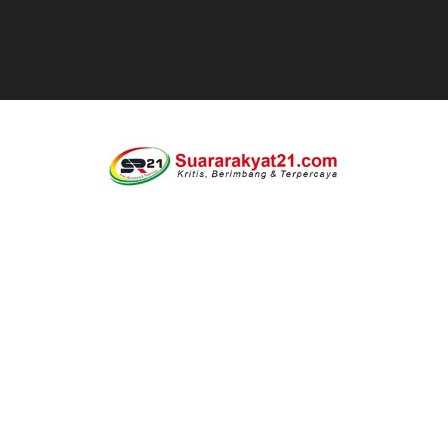
Proyek Revitalisasi PAUD KB Al-Hikmah Serang Rp361 J
DIRGAHAYU RI KE-81, HIDAYAT S.E Direktur Perumd
Oknum Polisi Kebon Jeruk Jadi Backing Mafia Tanah 
Ketua PWC, Apresiasi HUT- Ri yang ke 81, yang di sele
Dipercaya Forkopimcam, Sertu Eri Piatna Buktikan TNI 
Belajar dari Tiongkok, Kepala Desa Sindangheula Siap
Kapolsek Cikeusik Tegaskan Komitmen Jaga Keamanan 
Program Fisik Pertanian di Sindangresmi Dikelola Per
Peringati Kemerdekaan Indonesia ke-81, Bukan Sekada
Tanpa Papan Informasi & Identitas, Program Pertanian 