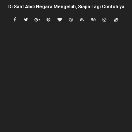
Di Saat Abdi Negara Mengeluh, Siapa Lagi Contoh yang B
FORKS dan FORJA BANTEN Soroti Dapur MBG di Kecamat
Jaga kondisifitas polsek Cikeusik bersama koramil, si
Rayakan Ulang Tahun, Faris Redaktur Reporternews Diha
DIDUGA SENGAJA MEMBUANG SAMPAH KE BANTARAN SU
Cor beton di desa leuwi balang anggaran Tahun 2025 tid
Sudah Seharusnya Wartawan Mengelola Website Media S
Diduga Bekingi Pelanggaran Limbah SPPG Saketi, FORJ
GIAT DPD APPSI LAMPUNG SELATANAudiensi Bersama K
Proyek Rp7,15 Miliar Sungai Pinoh Disorot: Diduga Gun