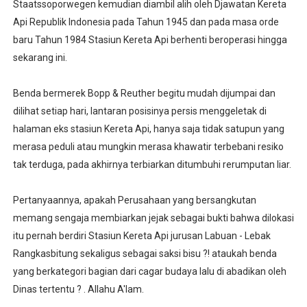
Staatssoporwegen kemudian diambil alih oleh Djawatan Kereta
Api Republik Indonesia pada Tahun 1945 dan pada masa orde
baru Tahun 1984 Stasiun Kereta Api berhenti beroperasi hingga
sekarang ini.
Benda bermerek Bopp & Reuther begitu mudah dijumpai dan
dilihat setiap hari, lantaran posisinya persis menggeletak di
halaman eks stasiun Kereta Api, hanya saja tidak satupun yang
merasa peduli atau mungkin merasa khawatir terbebani resiko
tak terduga, pada akhirnya terbiarkan ditumbuhi rerumputan liar.
Pertanyaannya, apakah Perusahaan yang bersangkutan
memang sengaja membiarkan jejak sebagai bukti bahwa dilokasi
itu pernah berdiri Stasiun Kereta Api jurusan Labuan - Lebak
Rangkasbitung sekaligus sebagai saksi bisu ?! ataukah benda
yang berkategori bagian dari cagar budaya lalu di abadikan oleh
Dinas tertentu ? . Allahu A'lam.