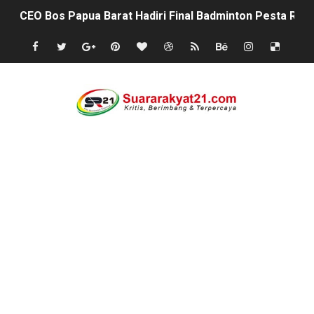
Di Putaran Ke Dua pertandingan sepak bola Antara des
KONDISI SPPG SINDANGHAYU SAKETI DIDUGA ABAIKA
Prof Sutan Nasomal Dorong Pendidikan Advokat Muda
Minggu Ceria Andra Dimyati jalan sehat bersama Warg
‎KKN UNMA Banten Kelompok 13: Dorong UMKM Desa Curu
Indonesia Hanya Jadi Penonton, Prof. Sutan Nasomal 
Abdul Rokib Laporkan Dugaan Pengeroyokan & Intimidas
Apa sebab Caringin berhak menjadi Kabupaten ?
semarak antusias warga peringati HUT- RI yang ke 81, 
SISWA KELAS 2 MI MUHAMMAD NAWAWI DIDUGA DIBUL