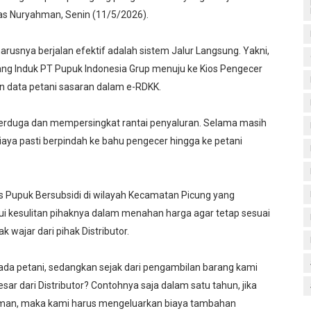
gas Nuryahman, Senin (11/5/2026).
rusnya berjalan efektif adalah sistem Jalur Langsung. Yakni,
dang Induk PT Pupuk Indonesia Grup menuju ke Kios Pengecer
n data petani sasaran dalam e-RDKK.
terduga dan mempersingkat rantai penyaluran. Selama masih
iaya pasti berpindah ke bahu pengecer hingga ke petani
ios Pupuk Bersubsidi di wilayah Kecamatan Picung yang
ui kesulitan pihaknya dalam menahan harga agar tetap sesuai
 wajar dari pihak Distributor.
ada petani, sedangkan sejak dari pengambilan barang kami
ar dari Distributor? Contohnya saja dalam satu tahun, jika
riman, maka kami harus mengeluarkan biaya tambahan