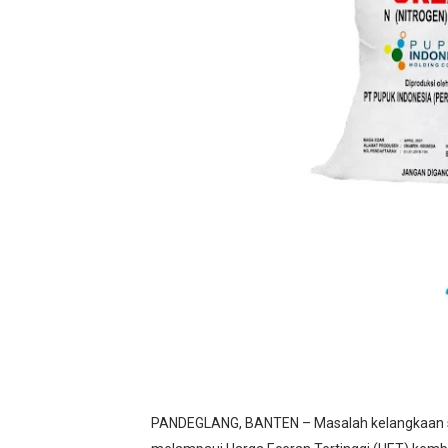
BLUD UPT Puskesmas Cikeus
Turnamen sepok bola, yang 
Kondisi SMPN 2 Sungai Am
Anggaran Langganan Media 
DIRGAHAYU RI KE-81, HID
‎PANDEGLANG, BANTEN – Masalah kelangkaan se