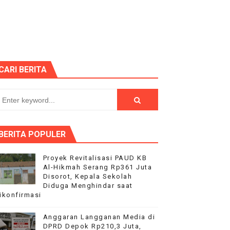
aan kepada Pelajar Membangun Generasi Berkarakter Men
aysia Yonarmed 19/Bogani, Perkuat Sinergitas TNI-Polri
ntuan pemerintah
CARI BERITA
duga Menghindar saat Dikonfirmasi
sik 2026 semakin meriah
ke 81, Di saksikan Rebuan penonton
BERITA POPULER
nutup Ruang Hak Jawab
Proyek Revitalisasi PAUD KB
Al-Hikmah Serang Rp361 Juta
Disorot, Kepala Sekolah
Diduga Menghindar saat
ikonfirmasi
ilang
Anggaran Langganan Media di
dai Mobil Ditangani Bid Propam Polda Banten
DPRD Depok Rp210,3 Juta,