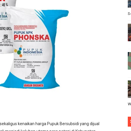
ik Siaga Layani Atlet dan Masyarakat Selama Pesta Rakya
S
akan bermain antar" desa nanggala vs sukaseuneng di gela
bawang Memprihatinkan, Orang Tua Khawatir Dek Ambruk
di DPRD Depok Rp210,3 Juta, Siapa Saja yang Menikmatiny
AYAT S.E Direktur Perumda Air Minum AJAK WARGA JAGA
W
kaligus kenaikan harga Pupuk Bersubsidi yang dijual