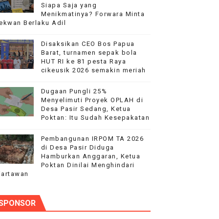
Siapa Saja yang
t HUT RI ke-81
Menikmatinya? Forwara Minta
ekwan Berlaku Adil
r di alun-alun lapangan kecamatan Cikeusik
Disaksikan CEO Bos Papua
Barat, turnamen sepak bola
HUT RI ke 81 pesta Raya
cikeusik 2026 semakin meriah
a? Forwara Minta Sekwan Berlaku Adil
Dugaan Pungli 25%
 SEMANGAT KEMERDEKAAN
Menyelimuti Proyek OPLAH di
Desa Pasir Sedang, Ketua
Poktan: Itu Sudah Kesepakatan
Pembangunan IRPOM TA 2026
di Desa Pasir Diduga
Hamburkan Anggaran, Ketua
Poktan Dinilai Menghindari
artawan
SPONSOR