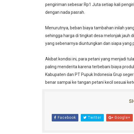
pengiriman sebesar Rp1 Juta setiap kali pengi
dengan nada pasrah.
‎
‎Menurutnya, beban biaya tambahan inilah yan
sehingga harga di tingkat desa melonjak jauh di
yang sebenarnya diuntungkan dan siapa yang pal
‎
‎Akibat kondisi ini, para petani yang menjadi 
paling menderita karena terbebani biaya prod
Kabupaten dan PT Pupuk Indonesia Grup segera
benar sampai ke tangan petani kecil sesuai ke
SH
Facebook
Twitter
Google+