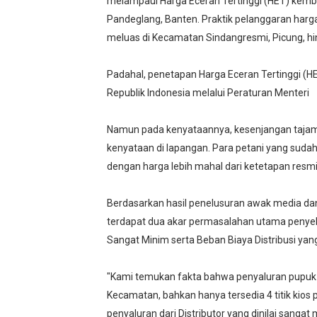
melampaui Harga Eceran Tertinggi (HET) kemba
Pandeglang, Banten. Praktik pelanggaran harga 
meluas di Kecamatan Sindangresmi, Picung, hi
‎
‎Padahal, penetapan Harga Eceran Tertinggi (
Republik Indonesia melalui Peraturan Menteri
‎
‎Namun pada kenyataannya, kesenjangan tajam 
kenyataan di lapangan. Para petani yang suda
dengan harga lebih mahal dari ketetapan resmi
‎
‎Berdasarkan hasil penelusuran awak media d
terdapat dua akar permasalahan utama penyeba
Sangat Minim serta Beban Biaya Distribusi yan
‎
‎"Kami temukan fakta bahwa penyaluran pupuk 
Kecamatan, bahkan hanya tersedia 4 titik kios p
penyaluran dari Distributor yang dinilai sanga