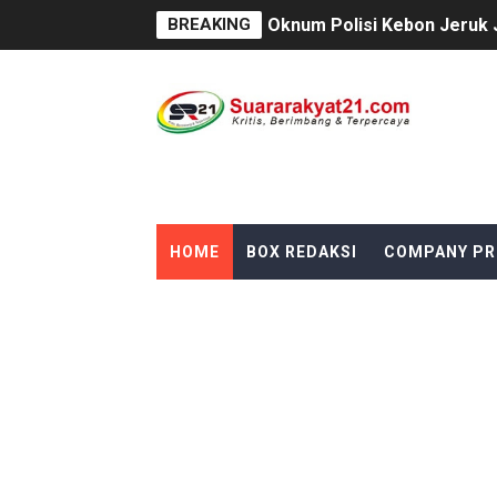
BREAKING
Oknum Polisi Kebon Jeruk 
Ketua PWC, Apresiasi HUT- 
Dipercaya Forkopimcam, Ser
Belajar dari Tiongkok, Kep
Kapolsek Cikeusik Tegaska
HOME
BOX REDAKSI
COMPANY PR
Program Fisik Pertanian d
Peringati Kemerdekaan Ind
Tanpa Papan Informasi & Id
BPN PAREPARE: SERTIFIKA
Profesor Minta Presiden R