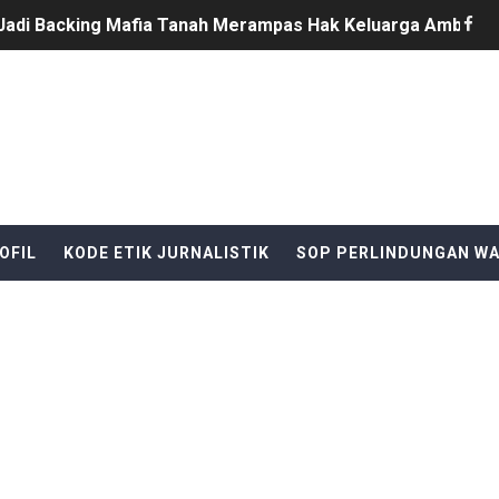
Jadi Backing Mafia Tanah Merampas Hak Keluarga Ambar W
Ri yang ke 81, yang di selenggarakan di kecamatan Cikeusi
tu Eri Piatna Buktikan TNI Hadir Mengabdi untuk Rakyat
ala Desa Sindangheula Siap Terapkan Inovasi untuk Mewuju
n Komitmen Jaga Keamanan Selama Pesta Rakyat Cikeusik,
OFIL
KODE ETIK JURNALISTIK
SOP PERLINDUNGAN W
i Sindangresmi Dikelola Perorangan, Dana Diduga Dikuasai:
onesia ke-81, Bukan Sekadar Kemeriahan, Harus Bermakna 
entitas, Program Pertanian di Desa Kota Dukuh Diduga Miri
T DISERAHKAN TANPA IZIN, LALU DIJUAL BELI GELAP! — 
I Perintahkan Semua Aparatur Negara Di Seluruh Indonesia