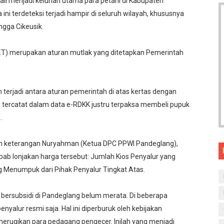
li menjadi keluhan utama para petani di Kabupaten
ini terdeteksi terjadi hampir di seluruh wilayah, khususnya
ngga Cikeusik.
HET) merupakan aturan mutlak yang ditetapkan Pemerintah
terjadi antara aturan pemerintah di atas kertas dengan
h tercatat dalam data e-RDKK justru terpaksa membeli pupuk
.
an keterangan Nuryahman (Ketua DPC PPWI Pandeglang),
b lonjakan harga tersebut: Jumlah Kios Penyalur yang
g Menumpuk dari Pihak Penyalur Tingkat Atas.
bersubsidi di Pandeglang belum merata. Di beberapa
enyalur resmi saja. Hal ini diperburuk oleh kebijakan
t merugikan para pedagang pengecer. Inilah yang menjadi