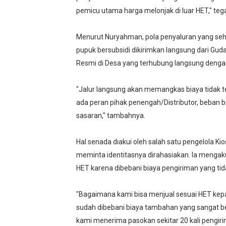
pemicu utama harga melonjak di luar HET," te
‎
‎Menurut Nuryahman, pola penyaluran yang seha
pupuk bersubsidi dikirimkan langsung dari Gu
Resmi di Desa yang terhubung langsung denga
‎
‎"Jalur langsung akan memangkas biaya tidak 
ada peran pihak penengah/Distributor, beban b
sasaran," tambahnya.
‎
‎Hal senada diakui oleh salah satu pengelola K
meminta identitasnya dirahasiakan. Ia mengak
HET karena dibebani biaya pengiriman yang tidak
‎
‎"Bagaimana kami bisa menjual sesuai HET kep
sudah dibebani biaya tambahan yang sangat bes
kami menerima pasokan sekitar 20 kali pengi