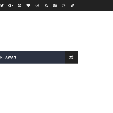
itjaksono Sutarman
k
dkan Desa Maju dan Mandiri
 HUT RI ke-81
ARTAWAN
 Kelompok Tani Hanya Terima Sebagian
Nyata bagi Seluruh Bangsa
p "Proyek Siluman
PEGAWAI BPN PAREPARE DILAPORKAN KE POLRES
 Tertibkan bendera luntur kusam dan Pasang Bendera Berca