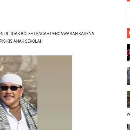
PIHAK SEKOLAH KEPADA KONTRAKTOR ATAS PELAKSANAN 
sa Lewibalang : Camat kecamatan Cikeusik Sigap Menangga
li Menjadi Sorotan
N RI TIDAK BOLEH LENGAH PENGAWASAN KARENA
ISIKIS ANAK SEKOLAH
abat Harus Layani Kompirmasi Wartawan
B Al-Hikmah Serang Rp361 Juta Disorot, Kepala Sekolah Di
W