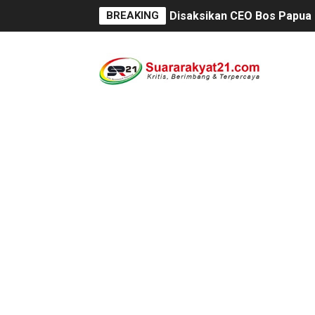
BREAKING
Disaksikan CEO Bos Papua 
Di ikuti 14 Desa Turnamen 
Dilaporkan Kuasa Hukum B
SMPN 2 Diminati Warga, Na
Dugaan Pungli di Samsat K
Kasihumas Polres Lebak: Ka
BLUD UPT Puskesmas Cikeus
Turnamen sepok bola, yang 
Kondisi SMPN 2 Sungai Am
Anggaran Langganan Media 