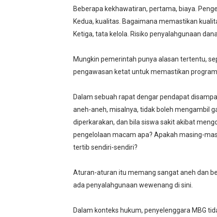
Beberapa kekhawatiran, pertama, biaya. Penge
Kedua, kualitas. Bagaimana memastikan kualit
Ketiga, tata kelola. Risiko penyalahgunaan dan
Mungkin pemerintah punya alasan tertentu, sepe
pengawasan ketat untuk memastikan program in
Dalam sebuah rapat dengar pendapat disampai
aneh-aneh, misalnya, tidak boleh mengambil ga
diperkarakan, dan bila siswa sakit akibat meng
pengelolaan macam apa? Apakah masing-masi
tertib sendiri-sendiri?
Aturan-aturan itu memang sangat aneh dan ber
ada penyalahgunaan wewenang di sini.
Dalam konteks hukum, penyelenggara MBG tida