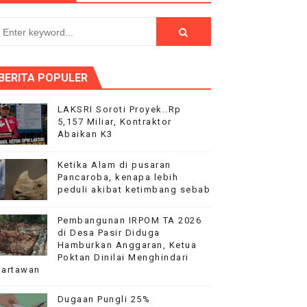
PEMBANGUNAN RKB SMAN 18‎
pi
BERITA POPULER
LAKSRI Soroti Proyek..Rp
5,157 Miliar, Kontraktor
Abaikan K3
duga Menghindar saat Dikonfirmasi
Ketika Alam di pusaran
Pancaroba, kenapa lebih
peduli akibat ketimbang sebab
Pembangunan IRPOM TA 2026
di Desa Pasir Diduga
Hamburkan Anggaran, Ketua
Poktan Dinilai Menghindari
artawan
Dugaan Pungli 25%