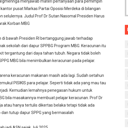
stegmennga menjawab materi pertanyaan para pemimpin
 kantor pusat Markas Partai Oposisi Merdeka di bilangan
n selulernya. Judul Prof Dr Sutan Nasomal Presiden Harus
arak Korban MBG
 di bawah Presiden RI bertanggung jawab terhadap
k sekolah dari dapur SPPBG Program MBG. Keracunan itu
kit tergantung dari daya tahan tubuh. Negara tidak boleh
SPPG MBG bila menimbulkan keracunan pada pelajar.
karena keracunan makanan masih ada lagi. Sudah setahun
ukul PISIKIS para pelajar. Seperti tidak ada yang mau tau
terjadi. Kemudian lemahnya penegasan hukum untuk
 bila masakannya membuat pelajar keracunan. Prof Dr
atau hanya tertulis dikertas belaka tetapi tidak ada
 dan tutup dapur SPPG yang bermasalah
 jadi ASN sejak Juli 2025.