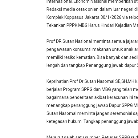
Internasional, Ekonom Nasional memberikan 
Redaksi media cetak onlen dalam luar negeri di
Komplek Koppasus Jakarta 30/1/2026 via telpo
Tekankan PPPK MBG Harus Hindari Kejadian M
Prof DR Sutan Nasional meminta semua jajaran
pengawasan konsumsi makanan untuk anak ana
memiliki resiko kematian. Bisa banyak dan sedi
lengah dan tangkap Penanggung jawab dapur 
Keprihatian Prof Dr Sutan Nasomal SE,SH,MH 
berjalan Program SPPG dan MBG yang telah mem
bagaimana penderitaan akibat keracunan ini 
menangkap penanggung jawab Dapur SPPG MBG
Sutan Nasomal meminta jangan seremonial saja 
ketegasan hukum. Tangkap penanggung jawab
Menurut salah satu sumber, Petugas SPPG sudah