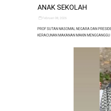
ANAK SEKOLAH
‎UCAPKAN TERIMA KASIH 
Terkait Pemberitaan Di De
Februari 08, 2026
Pelayanan Air Bersih Kemba
PROF SUTAN NASOMAL NEGARA DAN PRESIDE
KERACUNAN MAKANAN MAKIN MENGGANGGU P
Jangan "Masak Bodoh," Pej
Proyek Revitalisasi PAUD K