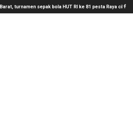
Barat, turnamen sepak bola HUT RI ke 81 pesta Raya cikeu
sepak bola se-kecamatan Cikeusik : peringati HUT- RI yang 
upati Bombana: Manton Buka Suara "Kami Tidak Pernah Me
mun Bangunan Tua Mendesak Direvitalisasi
ota Bogor, Wartawan Diminta "Uang Tambahan" Urus STNK H
sus Dugaan Pelanggaran Disiplin Anggota Polri Terkait Ga
ik Siaga Layani Atlet dan Masyarakat Selama Pesta Rakya
akan bermain antar" desa nanggala vs sukaseuneng di gela
bawang Memprihatinkan, Orang Tua Khawatir Dek Ambruk
di DPRD Depok Rp210,3 Juta, Siapa Saja yang Menikmatiny