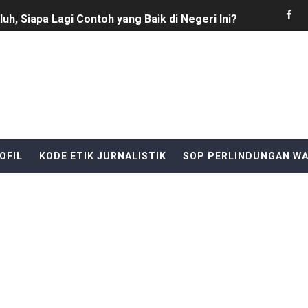
h, Siapa Lagi Contoh yang Baik di Negeri Ini?
roti Dapur MBG di Kecamatan Saketi, BGN Diminta Lakuka
ikeusik bersama koramil, siap amankan pertandingan sepak 
 Redaktur Reporternews Dihargai Atas Integritas dan Dedik
G SAMPAH KE BANTARAN SUNGAI LUBAI OLEH PEKERJA D
OFIL
KODE ETIK JURNALISTIK
SOP PERLINDUNGAN W
lang anggaran Tahun 2025 tidak di selesaikan : pihak kecam
 Mengelola Website Media Sendiri, Ini Kata Ketua DPC PP
n Limbah SPPG Saketi, FORJA Banten Desak Badan Gizi Nas
SELATANAudiensi Bersama Kepala Dinas Perdagangan Kab
i Pinoh Disorot: Diduga Gunakan Material Urugan Ilegal, LI