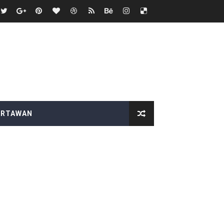
n Evaluasi Menyeluruh
bola
asinya
ARI PT EPIK INTEGRATEDEPC
ARTAWAN
atan tutup mata
WI Pandeglang
ional Copot Korcam saketi
upaten Lampung Selatan
BAS Desak Audit Menyeluruh