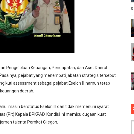
T DISERAHKAN TANPA IZIN, LALU DIJUAL BELI GELAP! — 
S
I Perintahkan Semua Aparatur Negara Di Seluruh Indonesia
ang Gelar "Goes To School", Tanamkan Semangat Kebangs
ek Ary Mahardika Kunjungi Pos Kotis Satgas Pamtas RI-Mal
 Yonarmed 19/Bogani Tanamkan Disiplin dan Jiwa Kepemimp
dan Pengelolaan Keuangan, Pendapatan, dan Aset Daerah
Pasalnya, pejabat yang menempati jabatan strategis tersebut
gikuti assessment sebagai pejabat Eselon II, namun tetap
a keuangan daerah.
ahui masih berstatus Eselon III dan tidak memenuhi syarat
gas (Plt) Kepala BPKPAD. Kondisi ini memicu dugaan kuat
jemen talenta Pemkot Cilegon.