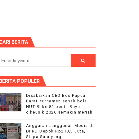
duga Menghindar saat Dikonfirmasi
 SEMANGAT KEMERDEKAAN
itjaksono Sutarman
CARI BERITA
k
dkan Desa Maju dan Mandiri
BERITA POPULER
 HUT RI ke-81
Disaksikan CEO Bos Papua
Barat, turnamen sepak bola
 Kelompok Tani Hanya Terima Sebagian
HUT RI ke 81 pesta Raya
cikeusik 2026 semakin meriah
Nyata bagi Seluruh Bangsa
Anggaran Langganan Media di
DPRD Depok Rp210,3 Juta,
p "Proyek Siluman
Siapa Saja yang