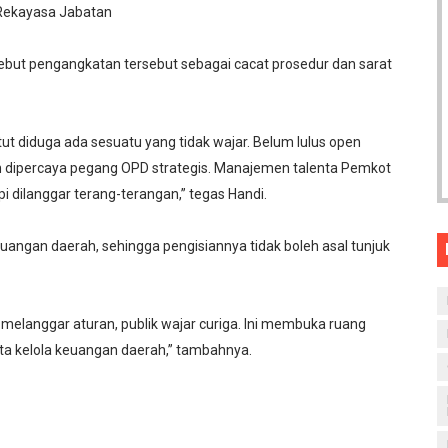
 Rekayasa Jabatan
but pengangkatan tersebut sebagai cacat prosedur dan sarat
patut diduga ada sesuatu yang tidak wajar. Belum lulus open
dah dipercaya pegang OPD strategis. Manajemen talenta Pemkot
pi dilanggar terang-terangan,” tegas Handi.
ngan daerah, sehingga pengisiannya tidak boleh asal tunjuk
 melanggar aturan, publik wajar curiga. Ini membuka ruang
ata kelola keuangan daerah,” tambahnya.