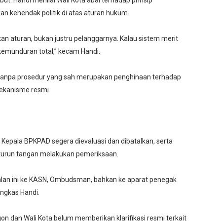
. Handi menilai Wali Kota abai terhadap prinsip
 kehendak politik di atas aturan hukum.
n aturan, bukan justru pelanggarnya. Kalau sistem merit
pi kemunduran total,” kecam Handi.
anpa prosedur yang sah merupakan penghinaan terhadap
ekanisme resmi.
epala BPKPAD segera dievaluasi dan dibatalkan, serta
 turun tangan melakukan pemeriksaan.
alan ini ke KASN, Ombudsman, bahkan ke aparat penegak
ungkas Handi.
egon dan Wali Kota belum memberikan klarifikasi resmi terkait