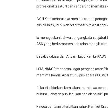
melantik dan menetapkan pengangkatan tersebut
profesionalitas ASN dan cenderung memaksakan
“Wali Kota seharusnya menjadi contoh penegaka
diinjak-injak, ini bukan reformasi birokrasi, ta
Ia menegaskan bahwa pengangkatan pejabat t
ASN yang berkompeten dan telah mengikuti m
Desak Evaluasi dan Ancam Laporkan ke KASN
LSM INAKOR mendesak agar pengangkatan Plt K
meminta Komisi Aparatur Sipil Negara (KASN)
“Jika ini dibiarkan, kami akan membawa perso
hukum. Jabatan publik bukan hadiah politik,” p
Hingga berita ini diterbitkan, pihak Pemkot Cil