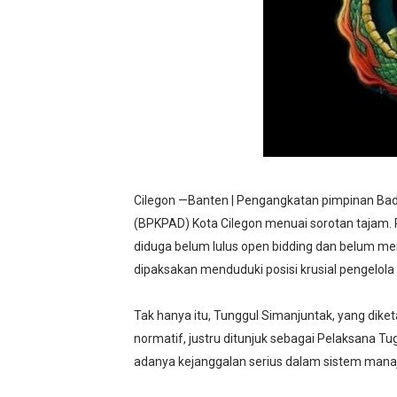
BPN PAREPARE: SERTIFIKA
Profesor Minta Presiden R
BM PAN Kabupaten Pandegl
Kapolres Sanggau AKBP Kad
Satgas Pamtas RI-Malaysia
Cilegon —Banten | Pengangkatan pimpinan Ba
(BPKPAD) Kota Cilegon menuai sorotan tajam. 
diduga belum lulus open bidding dan belum men
dipaksakan menduduki posisi krusial pengelol
Tak hanya itu, Tunggul Simanjuntak, yang diket
normatif, justru ditunjuk sebagai Pelaksana Tu
adanya kejanggalan serius dalam sistem mana