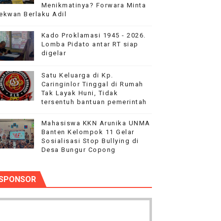
Menikmatinya? Forwara Minta
PEGAWAI BPN PAREPARE DILAPORKAN KE POLRES
ekwan Berlaku Adil
 Tertibkan bendera luntur kusam dan Pasang Bendera Berca
Kado Proklamasi 1945 - 2026.
Lomba Pidato antar RT siap
digelar
aan kepada Pelajar Membangun Generasi Berkarakter Men
Satu Keluarga di Kp.
aysia Yonarmed 19/Bogani, Perkuat Sinergitas TNI-Polri
Caringinlor Tinggal di Rumah
Tak Layak Huni, Tidak
inan kepada Pelajar SMPN 1 Entikong
tersentuh bantuan pemerintah
Mahasiswa KKN Arunika UNMA
Banten Kelompok 11 Gelar
Sosialisasi Stop Bullying di
Desa Bungur Copong
SPONSOR